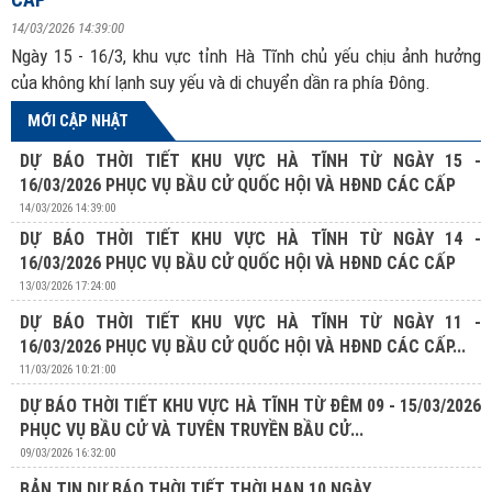
14/03/2026 14:39:00
Ngày 15 - 16/3, khu vực tỉnh Hà Tĩnh chủ yếu chịu ảnh hưởng
của không khí lạnh suy yếu và di chuyển dần ra phía Đông.
MỚI CẬP NHẬT
DỰ BÁO THỜI TIẾT KHU VỰC HÀ TĨNH TỪ NGÀY 15 -
16/03/2026 PHỤC VỤ BẦU CỬ QUỐC HỘI VÀ HĐND CÁC CẤP
14/03/2026 14:39:00
DỰ BÁO THỜI TIẾT KHU VỰC HÀ TĨNH TỪ NGÀY 14 -
16/03/2026 PHỤC VỤ BẦU CỬ QUỐC HỘI VÀ HĐND CÁC CẤP
13/03/2026 17:24:00
DỰ BÁO THỜI TIẾT KHU VỰC HÀ TĨNH TỪ NGÀY 11 -
16/03/2026 PHỤC VỤ BẦU CỬ QUỐC HỘI VÀ HĐND CÁC CẤP...
11/03/2026 10:21:00
DỰ BÁO THỜI TIẾT KHU VỰC HÀ TĨNH TỪ ĐÊM 09 - 15/03/2026
PHỤC VỤ BẦU CỬ VÀ TUYÊN TRUYỀN BẦU CỬ...
09/03/2026 16:32:00
BẢN TIN DỰ BÁO THỜI TIẾT THỜI HẠN 10 NGÀY