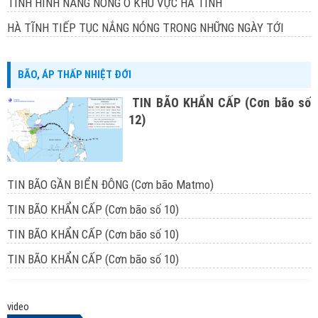
TÌNH HÌNH NẮNG NÓNG Ở KHU VỰC HÀ TĨNH
HÀ TĨNH TIẾP TỤC NẮNG NÓNG TRONG NHỮNG NGÀY TỚI
BÃO, ÁP THẤP NHIỆT ĐỚI
TIN BÃO KHẨN CẤP (Cơn bão số
12)
TIN BÃO GẦN BIỂN ĐÔNG (Cơn bão Matmo)
TIN BÃO KHẨN CẤP (Cơn bão số 10)
TIN BÃO KHẨN CẤP (Cơn bão số 10)
TIN BÃO KHẨN CẤP (Cơn bão số 10)
video