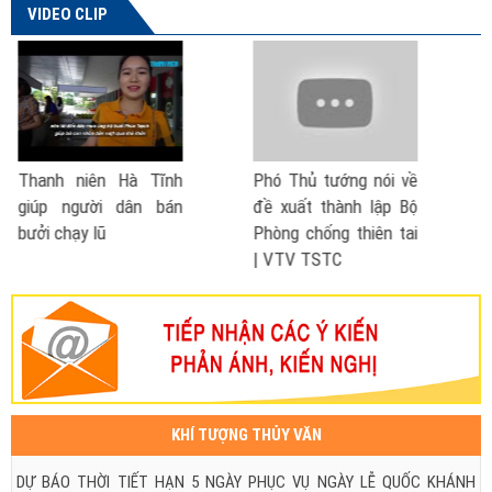
VIDEO CLIP
Phó Thủ tướng nói về
Cách phòng chống bão
đề xuất thành lập Bộ
- lũ lụt
Phòng chống thiên tai
| VTV TSTC
KHÍ TƯỢNG THỦY VĂN
DỰ BÁO THỜI TIẾT HẠN 5 NGÀY PHỤC VỤ NGÀY LỄ QUỐC KHÁNH