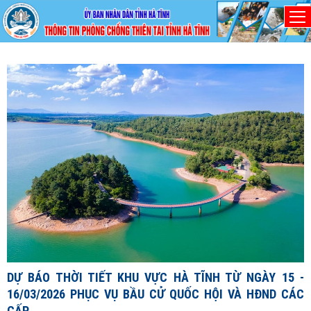
Chủ nhật, 9/8/2026
D
1
1
X
đ
DỰ BÁO THỜI TIẾT KHU VỰC HÀ TĨNH TỪ NGÀY 15 -
c
16/03/2026 PHỤC VỤ BẦU CỬ QUỐC HỘI VÀ HĐND CÁC
c
CẤP