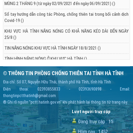
MÙNG 2 THÁNG 9 (từ ngày 02/09/2021 đến ngày 06/09/2021)
()
Sổ tay hướng dẫn công tác Phòng, chống thiên tai trong bối cảnh dịch
Covid-19
()
KHU VỰC HÀ TĨNH NẮNG NÓNG CÓ KHẢ NĂNG KÉO DÀI ĐẾN NGÀY
25/8
()
TIN NẮNG NÓNG KHU VỰC HÀ TĨNH NGÀY 18/8/2021
()
TÌNH HÌNH NẮNG NÓNG Ở KHU VỰC HÀ TĨNH
()
© THÔNG TIN PHÒNG CHỐNG THIÊN TAI TỈNH HÀ TĨNH
Địa chỉ: Số 07, Nguyễn Hữu Thái, thành phố Hà Tĩnh, tỉnh Hà Tĩnh
Điện thoại: 02393855833 - 02393690898 - Email:
thongtinpctthatinh@gmail.com
® Ghi rõ nguồn "pctt.hatinh.gov.vn" khi phát hành lại thông tin từ trang này.
Lượt người truy cập
Đang truy cập :
15
Hôm nay :
1452