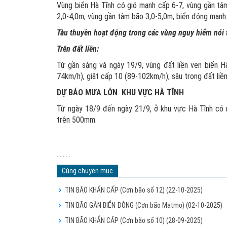
Vùng biển Hà Tĩnh có gió mạnh cấp 6-7, vùng gần tâ
2,0-4,0m, vùng gần tâm bão 3,0-5,0m, biển động mạnh
Tàu thuyền hoạt động trong các vùng nguy hiểm nói t
Trên đất liền:
Từ gần sáng và ngày 19/9, vùng đất liền ven biển H
74km/h), giật cấp 10 (89-102km/h); sâu trong đất liền c
DỰ BÁO MƯA LỚN KHU VỰC HÀ TĨNH
Từ ngày 18/9 đến ngày 21/9, ở khu vực Hà Tĩnh co
trên 500mm.
. . . . .
Cùng chuyên mục
TIN BÃO KHẨN CẤP (Cơn bão số 12)
(22-10-2025)
TIN BÃO GẦN BIỂN ĐÔNG (Cơn bão Matmo)
(02-10-2025)
TIN BÃO KHẨN CẤP (Cơn bão số 10)
(28-09-2025)