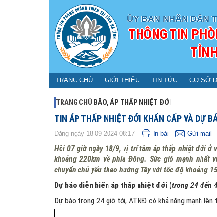
ỦY BAN NHÂN DÂN T
THÔNG TIN PHÒ
TỈNH
TRANG CHỦ
GIỚI THIỆU
TIN TỨC
CƠ SỞ D
TRANG CHỦ
BÃO, ÁP THẤP NHIỆT ĐỚI
TIN ÁP THẤP NHIỆT ĐỚI KHẨN CẤP VÀ D
Đăng ngày 18-09-2024 08:17
In bài
Gửi mail
Hồi 07 giờ ngày 18/9, vị trí tâm áp thấp nhiệt đới
khoảng 220km về phía Đông. Sức gió mạnh nhất vù
chuyển chủ yếu theo hướng Tây với tốc độ khoảng 1
Dự báo diễn biến áp thấp nhiệt đới (
trong 24 đến 4
Dự báo trong 24 giờ tới, ATNĐ có khả năng mạnh lên t