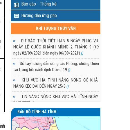
ực
Báo cáo - Thống kê
Hướng dẫn ứng phó
u
KHÍ TƯỢNG THỦY VĂN
g
DỰ BÁO THỜI TIẾT HẠN 5 NGÀY PHỤC VỤ
NGÀY LỄ QUỐC KHÁNH MÙNG 2 THÁNG 9 (từ
ù
ngày 02/09/2021 đến ngày 06/09/2021)
()
Sổ tay hướng dẫn công tác Phòng, chống thiên
u
tai trong bối cảnh dịch Covid-19
()
KHU VỰC HÀ TĨNH NẮNG NÓNG CÓ KHẢ
NĂNG KÉO DÀI ĐẾN NGÀY 25/8
()
g
ù
TIN NẮNG NÓNG KHU VỰC HÀ TĨNH NGÀY
18/8/2021
()
BẢN ĐỒ TỈNH HÀ TĨNH
TÌNH HÌNH NẮNG NÓNG Ở KHU VỰC HÀ TĨNH
()
ành