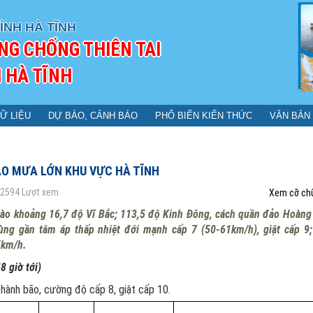
ỈNH HÀ TĨNH
NG CHỐNG THIÊN TAI
 HÀ TĨNH
Ữ LIỆU
DỰ BÁO, CẢNH BÁO
PHỔ BIẾN KIẾN THỨC
VĂN BẢN
Ự BÁO MƯA LỚN KHU VỰC HÀ TĨNH
2594
Lượt xem
Xem cỡ ch
 ở vào khoảng 16,7 độ Vĩ Bắc; 113,5 độ Kinh Đông, cách quần đảo Hoàng
ng gần tâm áp thấp nhiệt đới mạnh cấp 7 (50-61km/h), giật cấp 9;
5km/h.
8 giờ tới)
hành bão, cường độ cấp 8, giật cấp 10.