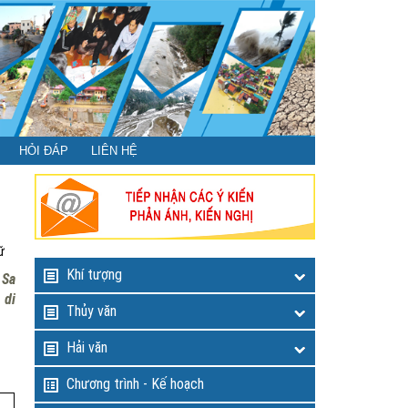
HỎI ĐÁP
LIÊN HỆ
ữ
Khí tượng
 Sa
 di
Thủy văn
Hải văn
Chương trình - Kế hoạch