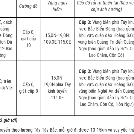
Vùng nguy
Cấp độ rủi ro thiên tai (Khu v
Cường độ
hiểm
chịu ảnh hưởng)
E, cách
Cấp 3:
Vùng biển phía Tây kh
hoảng
vực Bắc Biển Đông (bao gồm
Cấp 8,
a Đông
15,0N-19,0N;
khu vực quần đảo Hoàng Sa);
giật cấp
ách Đà
109.0E-115.0E
vùng biển Quảng Trị đến Quản
10
 120km
Ngãi (bao gồm đảo Lý Sơn, C
ông
Lao Chàm, Cồn Cỏ)
Cấp 3:
Vùng biển phía Tây kh
15,0N-
vực Bắc Biển Đông (bao gồm
; trên
Cấp 6,
19,0N;phía Tây
khu vực quần đảo Hoàng Sa);
iới Việt
giật cấp 8
kinh tuyến
vùng biển Nghệ An đến Quản
111.0E
Ngãi (bao gồm đảo Lý Sơn, C
Lao Chàm, Cồn Cỏ, Hòn Ngư)
2 giờ tới)
i chuyển theo hướng Tây Tây Bắc, mỗi giờ đi được 10-15km và suy yếu th