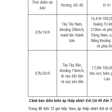
Thời điểm dự
Hướng, tốc độ
Vị trí
báo
16,4 N-109,2
Tây Tây Nam,
Quảng Trị k
khoảng 20km/h,
210km về phí
07h/19/9
mạnh lên thành
Đông Nam, c
bão
Nẵng khoảng
về phía Đ
Tây Tây Bắc,
17,3N-106,0E
khoảng 15km/h,
07h/20/9
khu vực biên g
đi vào đất liền
-Lào
và suy yếu dần
Cảnh báo diễn biến áp thấp nhiệt đới (
từ 48 đến 7
Trong 48 đến 72 giờ tiếp theo, áp thấp nhiệt đới d