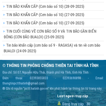
TIN BÃO KHẨN CẤP (Cơn bão số 10)
(28-09-2025)
TIN BÃO KHẨN CẤP (Cơn bão số 10)
(27-09-2025)
TIN BÃO KHẨN CẤP (Cơn bão số 10)
(27-09-2025)
TIN CUỐI CÙNG VỀ CƠN BÃO SỐ 9 VÀ TIN BÃO GẦN BIỂN
ĐÔNG (CƠN BÃO BUALOI)
(25-09-2025)
Tin bão khẩn cấp (cơn bão số 9 - RAGASA) và tin về cơn bão
BUALOI
(24-09-2025)
© THÔNG TIN PHÒNG CHỐNG THIÊN TAI TỈNH HÀ TĨNH
Địa chỉ: Số 07, Nguyễn Hữu Thái, thành phố Hà Tĩnh, tỉnh Hà Tĩnh
Điện thoại: 02393855833 - 02393690898 - Email:
thongtinpctthatinh@gmail.com
® Ghi rõ nguồn "pctt.hatinh.gov.vn" khi phát hành lại thông tin từ trang này.
Lượt người truy cập
Đang truy cập :
30