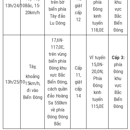
trên bờ
phía
khu
13h/24/10
Bắc, 15-
giật
biển phía
Đông
vực
20km/h
cấp
Tây đảo
kinh
Bắc
12
Lu Dông
tuyến
Biển
118,0E
Đông
17,6N-
117,0E;
trên vùng
Vĩ tuyến
Cấp 3:
biển phía
15,0N-
phía
Tây,
Đông khu
Cấp
20,0N;
Đông
vực Bắc
11,
khoảng
Phía
khu
13h/25/10
Biển Đông,
giật
15km/h,
Đông
vực
cách quần
cấp
đi vào
kinh
Bắc
đảo Hoàng
14
Biển Đông
tuyến
Biển
Sa 550km
115,0E
Đông
về phía
Đông Đông
Bắc