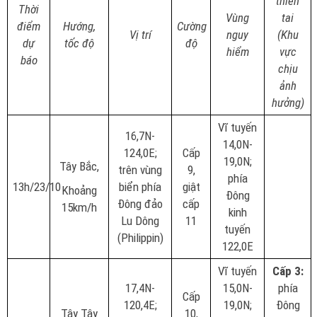
thiên
Thời
Vùng
tai
điểm
Hướng,
Cường
Vị trí
nguy
(Khu
dự
tốc độ
độ
hiểm
vực
báo
chịu
ảnh
hưởng)
Vĩ tuyến
16,7N-
14,0N-
124,0E;
Cấp
19,0N;
Tây Bắc,
trên vùng
9,
phía
13h/23/10
biển phía
giật
Khoảng
Đông
Đông đảo
cấp
15km/h
kinh
Lu Dông
11
tuyến
(Philippin)
122,0E
Vĩ tuyến
Cấp 3:
17,4N-
15,0N-
phía
Cấp
120,4E;
19,0N;
Đông
Tây Tây
10,