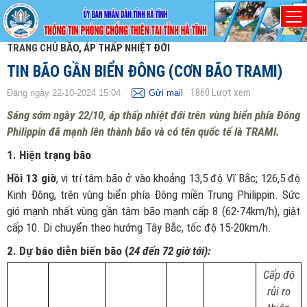
TRANG CHỦ
BÃO, ÁP THẤP NHIỆT ĐỚI
TIN BÃO GẦN BIỂN ĐÔNG (CƠN BÃO TRAMI)
1860
Lượt xem
Đăng ngày 22-10-2024 15:04
Gửi mail
Sáng sớm ngày 22/10, áp thấp nhiệt đới trên vùng biển phía Đông
Philippin đã mạnh lên thành bão và có tên quốc tế là TRAMI.
1. Hiện trạng bão
Hồi 13 giờ
, vị trí tâm bão ở vào khoảng 13,5 độ Vĩ Bắc; 126,5 độ
Kinh Đông, trên vùng biển phía Đông miền Trung Philippin. Sức
gió mạnh nhất vùng gần tâm bão mạnh cấp 8 (62-74km/h), giật
cấp 10. Di chuyển theo hướng Tây Bắc, tốc độ 15-20km/h.
2. Dự báo diễn biến bão (
24 đến 72 giờ tới):
Cấp độ
rủi ro