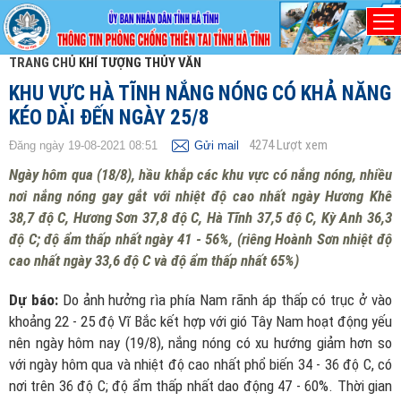
TRANG CHỦ
KHÍ TƯỢNG THỦY VĂN
KHU VỰC HÀ TĨNH NẮNG NÓNG CÓ KHẢ NĂNG
KÉO DÀI ĐẾN NGÀY 25/8
4274
Lượt xem
Đăng ngày 19-08-2021 08:51
Gửi mail
Ngày hôm qua (18/8), hầu khắp các khu vực có nắng nóng, nhiều
nơi nắng nóng gay gắt với nhiệt độ cao nhất ngày Hương Khê
38,7 độ C, Hương Sơn 37,8 độ C, Hà Tĩnh 37,5 độ C, Kỳ Anh 36,3
độ C; độ ẩm thấp nhất ngày 41 - 56%, (riêng Hoành Sơn nhiệt độ
cao nhất ngày 33,6 độ C và độ ẩm thấp nhất 65%)
Dự báo:
Do ảnh hưởng rìa phía Nam rãnh áp thấp có trục ở vào
khoảng 22 - 25 độ Vĩ Bắc kết hợp với gió Tây Nam hoạt động yếu
nên ngày hôm nay (19/8), nắng nóng có xu hướng giảm hơn so
với ngày hôm qua và nhiệt độ cao nhất phổ biến 34 - 36 độ C, có
nơi trên 36 độ C; độ ẩm thấp nhất dao động 47 - 60%. Thời gian