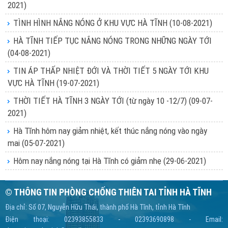
2021)
TÌNH HÌNH NẮNG NÓNG Ở KHU VỰC HÀ TĨNH
(10-08-2021)
HÀ TĨNH TIẾP TỤC NẮNG NÓNG TRONG NHỮNG NGÀY TỚI
(04-08-2021)
TIN ÁP THẤP NHIỆT ĐỚI VÀ THỜI TIẾT 5 NGÀY TỚI KHU
VỰC HÀ TĨNH
(19-07-2021)
THỜI TIẾT HÀ TĨNH 3 NGÀY TỚI (từ ngày 10 -12/7)
(09-07-
2021)
Hà Tĩnh hôm nay giảm nhiệt, kết thúc nắng nóng vào ngày
mai
(05-07-2021)
Hôm nay nắng nóng tại Hà Tĩnh có giảm nhẹ
(29-06-2021)
© THÔNG TIN PHÒNG CHỐNG THIÊN TAI TỈNH HÀ TĨNH
Địa chỉ: Số 07, Nguyễn Hữu Thái, thành phố Hà Tĩnh, tỉnh Hà Tĩnh
Điện thoại: 02393855833 - 02393690898 - Email: