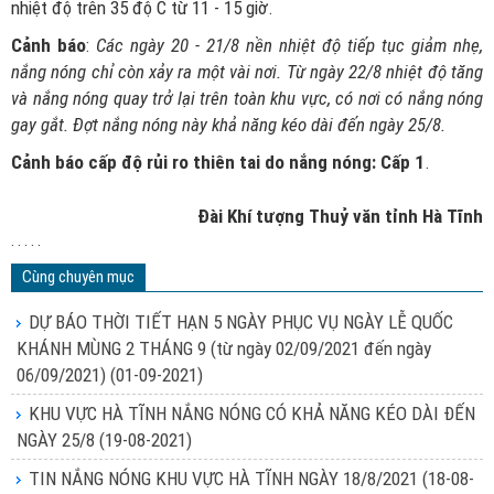
nhiệt độ trên 35 độ C từ 11 - 15 giờ.
Cảnh báo
:
Các ngày 20 - 21/8 nền nhiệt độ tiếp tục giảm nhẹ,
nắng nóng chỉ còn xảy ra một vài nơi. Từ ngày 22/8 nhiệt độ tăng
và nắng nóng quay trở lại trên toàn khu vực, có nơi có nắng nóng
gay gắt. Đợt nắng nóng này khả năng kéo dài đến ngày 25/8.
Cảnh báo cấp độ rủi ro thiên tai do nắng nóng: Cấp 1
.
Đài Khí tượng Thuỷ văn tỉnh Hà Tĩnh
. . . . .
Cùng chuyên mục
DỰ BÁO THỜI TIẾT HẠN 5 NGÀY PHỤC VỤ NGÀY LỄ QUỐC
KHÁNH MÙNG 2 THÁNG 9 (từ ngày 02/09/2021 đến ngày
06/09/2021)
(01-09-2021)
KHU VỰC HÀ TĨNH NẮNG NÓNG CÓ KHẢ NĂNG KÉO DÀI ĐẾN
NGÀY 25/8
(19-08-2021)
TIN NẮNG NÓNG KHU VỰC HÀ TĨNH NGÀY 18/8/2021
(18-08-