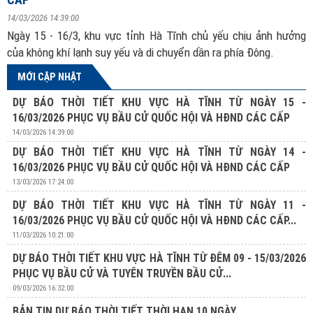
14/03/2026 14:39:00
Ngày 15 - 16/3, khu vực tỉnh Hà Tĩnh chủ yếu chịu ảnh hưởng
của không khí lạnh suy yếu và di chuyển dần ra phía Đông.
MỚI CẬP NHẬT
DỰ BÁO THỜI TIẾT KHU VỰC HÀ TĨNH TỪ NGÀY 15 -
16/03/2026 PHỤC VỤ BẦU CỬ QUỐC HỘI VÀ HĐND CÁC CẤP
14/03/2026 14:39:00
DỰ BÁO THỜI TIẾT KHU VỰC HÀ TĨNH TỪ NGÀY 14 -
16/03/2026 PHỤC VỤ BẦU CỬ QUỐC HỘI VÀ HĐND CÁC CẤP
13/03/2026 17:24:00
DỰ BÁO THỜI TIẾT KHU VỰC HÀ TĨNH TỪ NGÀY 11 -
16/03/2026 PHỤC VỤ BẦU CỬ QUỐC HỘI VÀ HĐND CÁC CẤP...
11/03/2026 10:21:00
DỰ BÁO THỜI TIẾT KHU VỰC HÀ TĨNH TỪ ĐÊM 09 - 15/03/2026
PHỤC VỤ BẦU CỬ VÀ TUYÊN TRUYỀN BẦU CỬ...
09/03/2026 16:32:00
BẢN TIN DỰ BÁO THỜI TIẾT THỜI HẠN 10 NGÀY