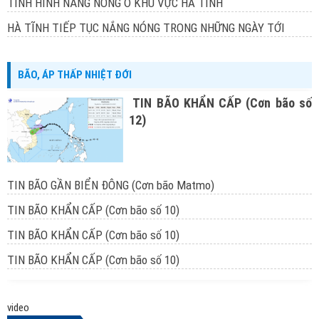
TÌNH HÌNH NẮNG NÓNG Ở KHU VỰC HÀ TĨNH
HÀ TĨNH TIẾP TỤC NẮNG NÓNG TRONG NHỮNG NGÀY TỚI
BÃO, ÁP THẤP NHIỆT ĐỚI
TIN BÃO KHẨN CẤP (Cơn bão số
12)
TIN BÃO GẦN BIỂN ĐÔNG (Cơn bão Matmo)
TIN BÃO KHẨN CẤP (Cơn bão số 10)
TIN BÃO KHẨN CẤP (Cơn bão số 10)
TIN BÃO KHẨN CẤP (Cơn bão số 10)
video