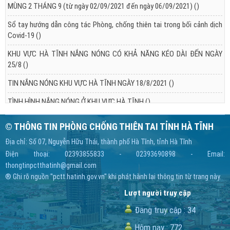
MÙNG 2 THÁNG 9 (từ ngày 02/09/2021 đến ngày 06/09/2021)
()
Sổ tay hướng dẫn công tác Phòng, chống thiên tai trong bối cảnh dịch
Covid-19
()
KHU VỰC HÀ TĨNH NẮNG NÓNG CÓ KHẢ NĂNG KÉO DÀI ĐẾN NGÀY
25/8
()
TIN NẮNG NÓNG KHU VỰC HÀ TĨNH NGÀY 18/8/2021
()
TÌNH HÌNH NẮNG NÓNG Ở KHU VỰC HÀ TĨNH
()
© THÔNG TIN PHÒNG CHỐNG THIÊN TAI TỈNH HÀ TĨNH
Địa chỉ: Số 07, Nguyễn Hữu Thái, thành phố Hà Tĩnh, tỉnh Hà Tĩnh
Điện thoại: 02393855833 - 02393690898 - Email:
thongtinpctthatinh@gmail.com
® Ghi rõ nguồn "pctt.hatinh.gov.vn" khi phát hành lại thông tin từ trang này.
Lượt người truy cập
Đang truy cập :
34
Hôm nay :
772