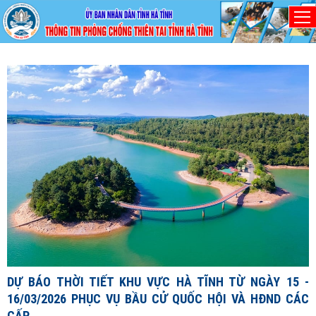
Thứ Hai, 10/8/2026
D
1
1
X
đ
DỰ BÁO THỜI TIẾT KHU VỰC HÀ TĨNH TỪ NGÀY 15 -
c
16/03/2026 PHỤC VỤ BẦU CỬ QUỐC HỘI VÀ HĐND CÁC
c
CẤP