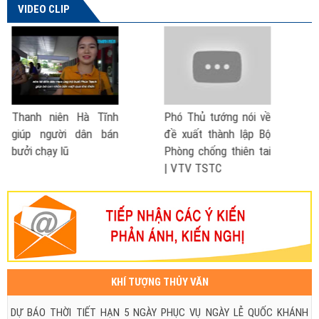
VIDEO CLIP
Phó Thủ tướng nói về
Cách phòng chống bão
đề xuất thành lập Bộ
- lũ lụt
Phòng chống thiên tai
| VTV TSTC
KHÍ TƯỢNG THỦY VĂN
DỰ BÁO THỜI TIẾT HẠN 5 NGÀY PHỤC VỤ NGÀY LỄ QUỐC KHÁNH