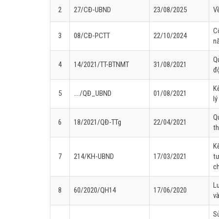
2
27/CĐ-UBND
23/08/2025
Về
Cô
3
08/CĐ-PCTT
22/10/2024
n
Q
4
14/2021/TT-BTNMT
31/08/2021
đ
K
5
..../QĐ_UBND
01/08/2021
lý
Qu
6
18/2021/QĐ-TTg
22/04/2021
th
K
7
214/KH-UBND
17/03/2021
tư
c
Lu
8
60/2020/QH14
17/06/2020
và
S