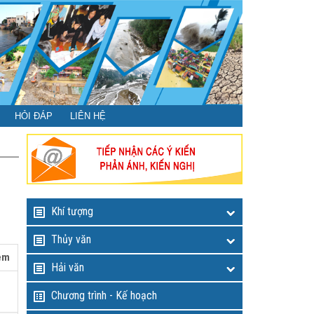
HỎI ĐÁP
LIÊN HỆ
Khí tượng
Thủy văn
èm
Hải văn
Chương trình - Kế hoạch