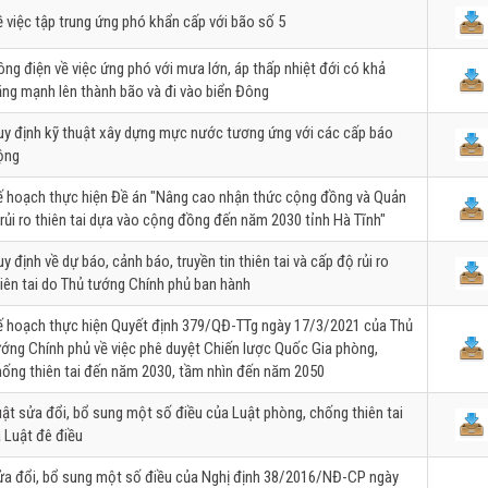
 việc tập trung ứng phó khẩn cấp với bão số 5
ng điện về việc ứng phó với mưa lớn, áp thấp nhiệt đới có khả
ăng mạnh lên thành bão và đi vào biển Đông
uy định kỹ thuật xây dựng mực nước tương ứng với các cấp báo
ộng
ế hoạch thực hiện Đề án "Nâng cao nhận thức cộng đồng và Quản
 rủi ro thiên tai dựa vào cộng đồng đến năm 2030 tỉnh Hà Tĩnh"
y định về dự báo, cảnh báo, truyền tin thiên tai và cấp độ rủi ro
iên tai do Thủ tướng Chính phủ ban hành
ế hoạch thực hiện Quyết định 379/QĐ-TTg ngày 17/3/2021 của Thủ
ớng Chính phủ về việc phê duyệt Chiến lược Quốc Gia phòng,
hống thiên tai đến năm 2030, tầm nhìn đến năm 2050
ật sửa đổi, bổ sung một số điều của Luật phòng, chống thiên tai
 Luật đê điều
ửa đổi, bổ sung một số điều của Nghị định 38/2016/NĐ-CP ngày