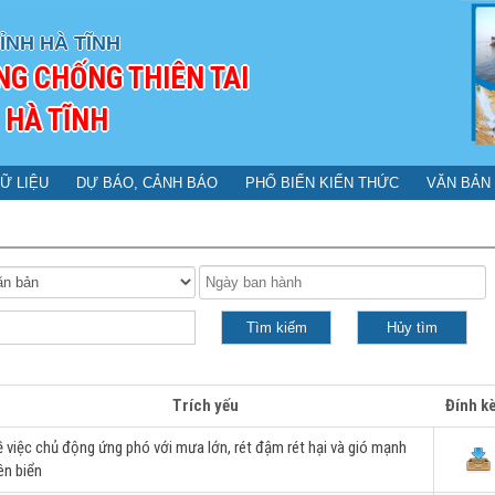
ỈNH HÀ TĨNH
NG CHỐNG THIÊN TAI
 HÀ TĨNH
Ữ LIỆU
DỰ BÁO, CẢNH BÁO
PHỔ BIẾN KIẾN THỨC
VĂN BẢN
Trích yếu
Đính k
 việc chủ động ứng phó với mưa lớn, rét đậm rét hại và gió mạnh
ên biển