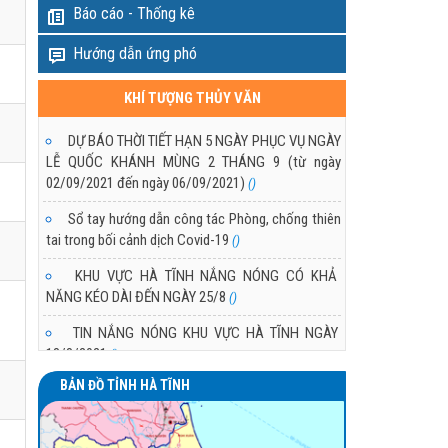
Báo cáo - Thống kê
Hướng dẫn ứng phó
KHÍ TƯỢNG THỦY VĂN
DỰ BÁO THỜI TIẾT HẠN 5 NGÀY PHỤC VỤ NGÀY
LỄ QUỐC KHÁNH MÙNG 2 THÁNG 9 (từ ngày
02/09/2021 đến ngày 06/09/2021)
()
Sổ tay hướng dẫn công tác Phòng, chống thiên
tai trong bối cảnh dịch Covid-19
()
KHU VỰC HÀ TĨNH NẮNG NÓNG CÓ KHẢ
NĂNG KÉO DÀI ĐẾN NGÀY 25/8
()
TIN NẮNG NÓNG KHU VỰC HÀ TĨNH NGÀY
18/8/2021
()
BẢN ĐỒ TỈNH HÀ TĨNH
TÌNH HÌNH NẮNG NÓNG Ở KHU VỰC HÀ TĨNH
()