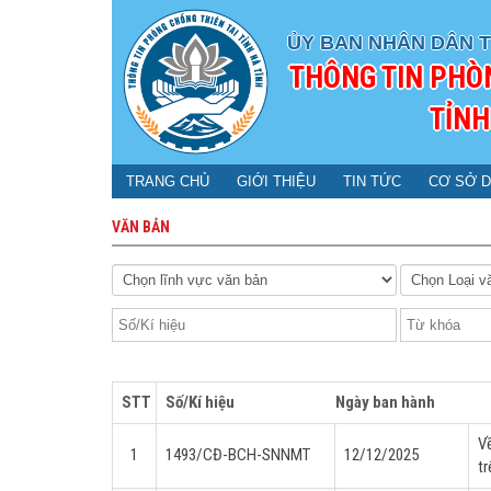
ỦY BAN NHÂN DÂN T
THÔNG TIN PHÒ
TỈNH
TRANG CHỦ
GIỚI THIỆU
TIN TỨC
CƠ SỞ D
VĂN BẢN
STT
Số/Kí hiệu
Ngày ban hành
Về
1
1493/CĐ-BCH-SNNMT
12/12/2025
tr