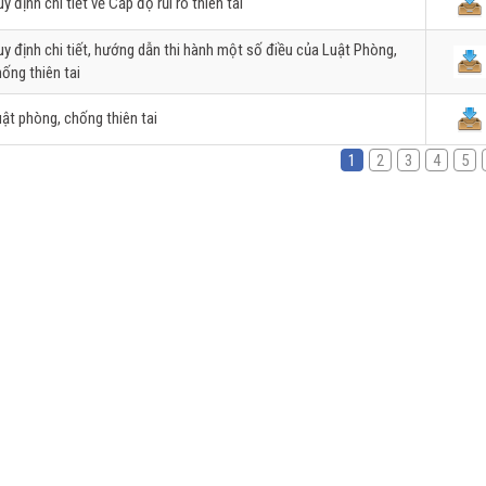
y định chi tiết về Cấp độ rủi ro thiên tai
y định chi tiết, hướng dẫn thi hành một số điều của Luật Phòng,
ống thiên tai
ật phòng, chống thiên tai
1
2
3
4
5