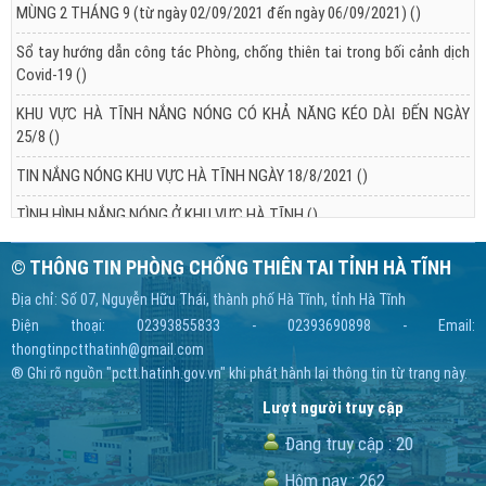
MÙNG 2 THÁNG 9 (từ ngày 02/09/2021 đến ngày 06/09/2021)
()
Sổ tay hướng dẫn công tác Phòng, chống thiên tai trong bối cảnh dịch
Covid-19
()
KHU VỰC HÀ TĨNH NẮNG NÓNG CÓ KHẢ NĂNG KÉO DÀI ĐẾN NGÀY
25/8
()
TIN NẮNG NÓNG KHU VỰC HÀ TĨNH NGÀY 18/8/2021
()
TÌNH HÌNH NẮNG NÓNG Ở KHU VỰC HÀ TĨNH
()
© THÔNG TIN PHÒNG CHỐNG THIÊN TAI TỈNH HÀ TĨNH
Địa chỉ: Số 07, Nguyễn Hữu Thái, thành phố Hà Tĩnh, tỉnh Hà Tĩnh
Điện thoại: 02393855833 - 02393690898 - Email:
thongtinpctthatinh@gmail.com
® Ghi rõ nguồn "pctt.hatinh.gov.vn" khi phát hành lại thông tin từ trang này.
Lượt người truy cập
Đang truy cập :
20
Hôm nay :
262