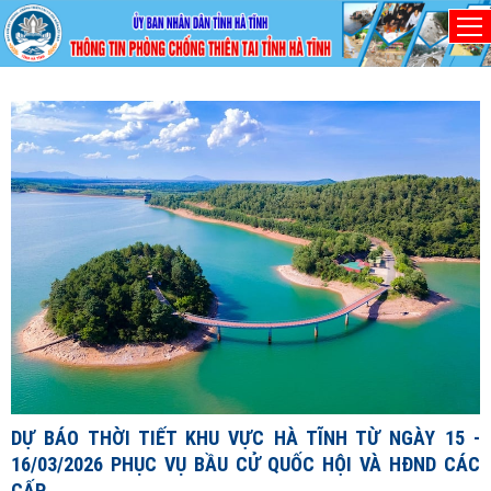
Thứ Bảy, 8/8/2026
D
1
1
X
đ
DỰ BÁO THỜI TIẾT KHU VỰC HÀ TĨNH TỪ NGÀY 15 -
c
16/03/2026 PHỤC VỤ BẦU CỬ QUỐC HỘI VÀ HĐND CÁC
c
CẤP