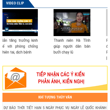
VIDEO CLIP
à Tĩnh
Phó Thủ tướng nói về
Cách phòng chống
ân bán
đề xuất thành lập Bộ
- lũ lụt
Phòng chống thiên tai
| VTV TSTC
KHÍ TƯỢNG THỦY VĂN
DỰ BÁO THỜI TIẾT HẠN 5 NGÀY PHỤC VỤ NGÀY LỄ QUỐC KHÁNH