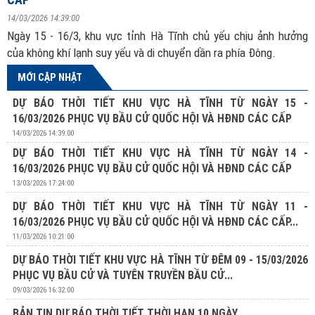
14/03/2026 14:39:00
Ngày 15 - 16/3, khu vực tỉnh Hà Tĩnh chủ yếu chịu ảnh hưởng
của không khí lạnh suy yếu và di chuyển dần ra phía Đông.
MỚI CẬP NHẬT
DỰ BÁO THỜI TIẾT KHU VỰC HÀ TĨNH TỪ NGÀY 15 -
16/03/2026 PHỤC VỤ BẦU CỬ QUỐC HỘI VÀ HĐND CÁC CẤP
14/03/2026 14:39:00
DỰ BÁO THỜI TIẾT KHU VỰC HÀ TĨNH TỪ NGÀY 14 -
16/03/2026 PHỤC VỤ BẦU CỬ QUỐC HỘI VÀ HĐND CÁC CẤP
13/03/2026 17:24:00
DỰ BÁO THỜI TIẾT KHU VỰC HÀ TĨNH TỪ NGÀY 11 -
16/03/2026 PHỤC VỤ BẦU CỬ QUỐC HỘI VÀ HĐND CÁC CẤP...
11/03/2026 10:21:00
DỰ BÁO THỜI TIẾT KHU VỰC HÀ TĨNH TỪ ĐÊM 09 - 15/03/2026
PHỤC VỤ BẦU CỬ VÀ TUYÊN TRUYỀN BẦU CỬ...
09/03/2026 16:32:00
BẢN TIN DỰ BÁO THỜI TIẾT THỜI HẠN 10 NGÀY