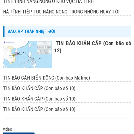
TÌNH HÌNH NẮNG NÓNG Ở KHU VỰC HÀ TĨNH
HÀ TĨNH TIẾP TỤC NẮNG NÓNG TRONG NHỮNG NGÀY TỚI
BÃO, ÁP THẤP NHIỆT ĐỚI
TIN BÃO KHẨN CẤP (Cơn bão số
12)
TIN BÃO GẦN BIỂN ĐÔNG (Cơn bão Matmo)
TIN BÃO KHẨN CẤP (Cơn bão số 10)
TIN BÃO KHẨN CẤP (Cơn bão số 10)
TIN BÃO KHẨN CẤP (Cơn bão số 10)
video