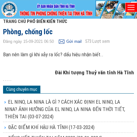
TRANG CHỦ
PHỔ BIẾN KIẾN THỨC
Phòng, chống lốc
573
Lượt xem
Đăng ngày 15-09-2021 06:50
Gửi mail
Bạn nên làm gì khi xảy ra lốc? dấu hiệu nhận biết.
.
Đài Khí tượng Thuỷ văn tỉnh Hà Tĩnh
. . . . .
Cùng chuyên mục
EL NINO, LA NINA LÀ GÌ ? CÁCH XÁC ĐỊNH EL NINO, LA
NINA? ẢNH HƯỞNG CỦA EL NINO, LA NINA ĐẾN THỜI TIẾT,
THIÊN TAI
(03-07-2024)
ĐẶC ĐIỂM KHÍ HẬU HÀ TĨNH
(17-03-2024)