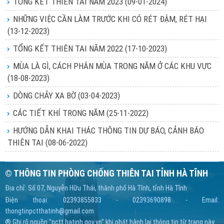
TỔNG KẾT THIÊN TAI NĂM 2023
(09-01-2024)
NHỮNG VIỆC CẦN LÀM TRƯỚC KHI CÓ RÉT ĐẬM, RÉT HẠI
(13-12-2023)
TỔNG KẾT THIÊN TAI NĂM 2022
(17-10-2023)
MÙA LÀ GÌ, CÁCH PHÂN MÙA TRONG NĂM Ở CÁC KHU VỰC
(18-08-2023)
DÒNG CHẢY XA BỜ
(03-04-2023)
CÁC TIẾT KHÍ TRONG NĂM
(25-11-2022)
HƯỚNG DẪN KHAI THÁC THÔNG TIN DỰ BÁO, CẢNH BÁO
THIÊN TAI
(08-06-2022)
© THÔNG TIN PHÒNG CHỐNG THIÊN TAI TỈNH HÀ TĨNH
Địa chỉ: Số 07, Nguyễn Hữu Thái, thành phố Hà Tĩnh, tỉnh Hà Tĩnh
Điện thoại: 02393855833 - 02393690898 - Email:
thongtinpctthatinh@gmail.com
® Ghi rõ nguồn "pctt.hatinh.gov.vn" khi phát hành lại thông tin từ trang này.