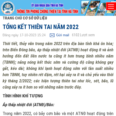
TRANG CHỦ
CƠ SỞ DỮ LIỆU
TỔNG KẾT THIÊN TAI NĂM 2022
6102
Lượt xem
Đăng ngày 17-10-2023 15:24
Gửi mail
Thời tiết, thủy văn trong năm 2022 trên địa bàn tỉnh khá ôn hòa;
trên Biển Đông bão, áp thấp nhiệt đới (ATNĐ) hoạt động ít và ảnh
hưởng đến đất liền nước ta cũng ít hơn trung bình nhiều năm
(TBNN); nắng nóng kết thúc sớm và cường độ cũng không gay
gắt, kéo dài; không khí lạnh hoạt động sớm với tần suất nhiều
hơn TBNN, tuy nhiên rét đậm, rét hại xảy ra ít và chủ yếu vào thời
kỳ tháng 2/2022; các hiện tượng thiên tai như lốc, sét, bão, lũ
cũng xảy ra ít hơn so với những năm trước đây.
TÌNH HÌNH KHÍ TƯỢNG
Áp thấp nhiệt đới (ATNĐ)/Bão:
Trong năm 2022, có bảy cơn bão và một ATNĐ hoạt động trên