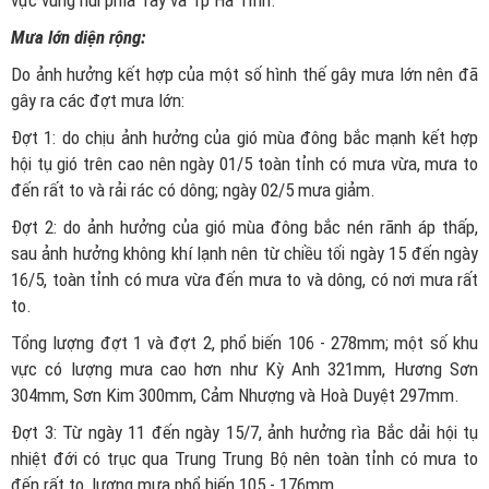
vực vùng núi phía Tây và Tp Hà Tĩnh.
Mưa lớn diện rộng:
Do ảnh hưởng kết hợp của một số hình thế gây mưa lớn nên đã
gây ra các đợt mưa lớn:
Đợt 1: do chịu ảnh hưởng của gió mùa đông bắc mạnh kết hợp
hội tụ gió trên cao nên ngày 01/5 toàn tỉnh có mưa vừa, mưa to
đến rất to và rải rác có dông; ngày 02/5 mưa giảm.
Đợt 2: do ảnh hưởng của gió mùa đông bắc nén rãnh áp thấp,
sau ảnh hưởng không khí lạnh nên từ chiều tối ngày 15 đến ngày
16/5, toàn tỉnh có mưa vừa đến mưa to và dông, có nơi mưa rất
to.
Tổng lượng đợt 1 và đợt 2, phổ biến 106 - 278mm; một số khu
vực có lượng mưa cao hơn như Kỳ Anh 321mm, Hương Sơn
304mm, Sơn Kim 300mm, Cảm Nhượng và Hoà Duyệt 297mm.
Đợt 3: Từ ngày 11 đến ngày 15/7, ảnh hưởng rìa Bắc dải hội tụ
nhiệt đới có trục qua Trung Trung Bộ nên toàn tỉnh có mưa to
đến rất to, lượng mưa phổ biến 105 - 176mm.