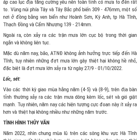
áp cao lục địa tăng cường yếu nên toàn tỉnh có mưa to đến rất
to. Vùng núi phía Tây và Tây Bắc phổ biến 309 - 476mm, một số
nơi ở đồng bằng ven biển như Hoành Sơn, Kỳ Anh, tp Hà Tĩnh,
Thạch Đồng và Cẩm Nhượng 139 - 214mm.
Ngoài ra, còn xảy ra các trận mưa lớn cục bộ trong thời gian
ngắn và không liên tục.
Mặc dù năm nay, bão, ATNĐ không ảnh hưởng trực tiếp đến Hà
Tĩnh, tuy nhiên những đợt mưa lớn gây thiệt hại không hề nhỏ,
đặc biệt là đợt mưa lớn xảy ra từ ngày 27/9 - 01/10/2022.
Lốc, sét
:
Vào các thời kỳ giao mùa hằng năm (4-5) và (8-9), trên địa bàn
tỉnh thường xảy ra các trận mưa dông kèm lốc, sét và gió giật
mạnh. Tuy nhiên, năm nay các hiện tượng cực đoan này ít xảy ra
hơn và thiệt hại không nhiều như những năm trước.
TÌNH HÌNH THỦY VĂN
Năm 2022, nhìn chung mùa lũ trên các sông khu vực Hà Tĩnh