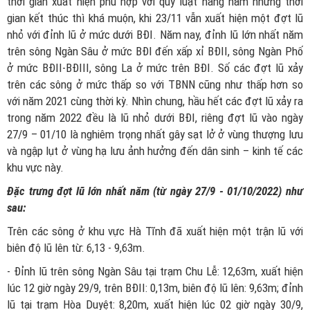
thời gian xuất hiện phù hợp với quy luật hàng năm nhưng thời
gian kết thúc thì khá muộn, khi 23/11 vẫn xuất hiện một đợt lũ
nhỏ với đỉnh lũ ở mức dưới BĐI. Năm nay, đỉnh lũ lớn nhất năm
trên sông Ngàn Sâu ở mức BĐI đến xấp xỉ BĐII, sông Ngàn Phố
ở mức BĐII-BĐIII, sông La ở mức trên BĐI. Số các đợt lũ xảy
trên các sông ở mức thấp so với TBNN cũng như thấp hơn so
với năm 2021 cùng thời kỳ. Nhìn chung, hầu hết các đợt lũ xảy ra
trong năm 2022 đều là lũ nhỏ dưới BĐI, riêng đợt lũ vào ngày
27/9 – 01/10 là nghiêm trọng nhất gây sạt lở ở vùng thượng lưu
và ngập lụt ở vùng hạ lưu ảnh hưởng đến dân sinh – kinh tế các
khu vực này.
Đặc trưng đợt lũ lớn nhất năm (từ ngày 27/9 - 01/10/2022) như
sau:
Trên các sông ở khu vực Hà Tĩnh đã xuất hiện một trận lũ với
biên độ lũ lên từ: 6,13 - 9,63m.
- Đỉnh lũ trên sông Ngàn Sâu tại trạm Chu Lễ: 12,63m, xuất hiện
lúc 12 giờ ngày 29/9, trên BĐII: 0,13m, biên độ lũ lên: 9,63m; đỉnh
lũ tại trạm Hòa Duyệt: 8,20m, xuất hiện lúc 02 giờ ngày 30/9,