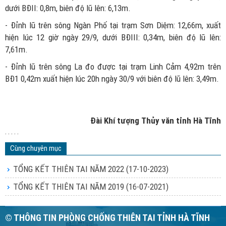
dưới BĐII: 0,8m, biên độ lũ lên: 6,13m.
- Đỉnh lũ trên sông Ngàn Phố tại trạm Sơn Diệm: 12,66m, xuất
hiện lúc 12 giờ ngày 29/9, dưới BĐIII: 0,34m, biên độ lũ lên:
7,61m.
- Đỉnh lũ trên sông La đo được tại trạm Linh Cảm 4,92m trên
BĐ1 0,42m xuất hiện lúc 20h ngày 30/9 với biên độ lũ lên: 3,49m.
Đài Khí tượng Thủy văn tỉnh Hà Tĩnh
. . . . .
Cùng chuyên mục
TỔNG KẾT THIÊN TAI NĂM 2022
(17-10-2023)
TỔNG KẾT THIÊN TAI NĂM 2019
(16-07-2021)
© THÔNG TIN PHÒNG CHỐNG THIÊN TAI TỈNH HÀ TĨNH