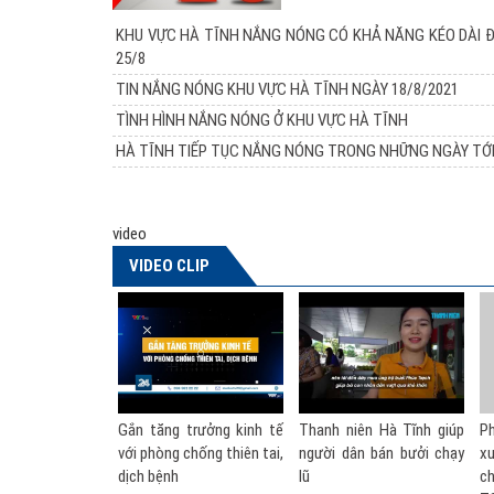
KHU VỰC HÀ TĨNH NẮNG NÓNG CÓ KHẢ NĂNG KÉO DÀI 
25/8
TIN NẮNG NÓNG KHU VỰC HÀ TĨNH NGÀY 18/8/2021
TÌNH HÌNH NẮNG NÓNG Ở KHU VỰC HÀ TĨNH
HÀ TĨNH TIẾP TỤC NẮNG NÓNG TRONG NHỮNG NGÀY TỚ
video
VIDEO CLIP
ng trưởng kinh tế
Thanh niên Hà Tĩnh giúp
Phó Thủ tướng nói về đề
ng chống thiên tai,
người dân bán bưởi chạy
xuất thành lập Bộ Phòng
nh
lũ
chống thiên tai | VTV