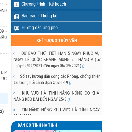
Chương trình - Kế hoạch
11 -
ngày 12/3 đang suy yếu dần,
HĐND
g khí lạnh tăng cường yếu,
Báo cáo - Thống kê
khí lạnh suy yếu nhanh.
DỰ BÁO THỜI TIẾT KHU VỰC HÀ TĨNH T
Hướng dẫn ứng phó
PHỤC VỤ BẦU CỬ QUỐC HỘI VÀ HĐND 
09 -
- 2031
 BẦU
KHÍ TƯỢNG THỦY VĂN
11/03/2026 10:21:00
Trong các ngày 11 - 16/03/2026 khu vực Hà T
DỰ BÁO THỜI TIẾT HẠN 5 NGÀY PHỤC VỤ
không khí lạnh tăng cường yếu vào ngày 12 và ngà
NGÀY LỄ QUỐC KHÁNH MÙNG 2 THÁNG 9 (từ
ngày 02/09/2021 đến ngày 06/09/2021)
()
 DỊP
Sổ tay hướng dẫn công tác Phòng, chống thiên
(TỨC
tai trong bối cảnh dịch Covid-19
()
KHU VỰC HÀ TĨNH NẮNG NÓNG CÓ KHẢ
NĂNG KÉO DÀI ĐẾN NGÀY 25/8
 DỊP
()
(TỨC
TIN NẮNG NÓNG KHU VỰC HÀ TĨNH NGÀY
2)
18/8/2021
()
BẢN ĐỒ TỈNH HÀ TĨNH
TÌNH HÌNH NẮNG NÓNG Ở KHU VỰC HÀ TĨNH