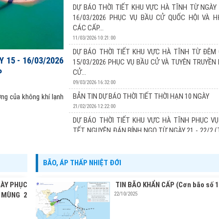
13/03/2026 17:24:00
DỰ BÁO THỜI TIẾT KHU VỰC HÀ TĨNH TỪ NGÀY 
Xu thế thời tiết: Đợt không khí lạnh tăng cường vào 
16/03/2026 PHỤC VỤ BẦU CỬ QUỐC HỘI VÀ 
đêm nay và sáng mai (14/03) khu vực Hà Tĩnh có khôn
CÁC CẤP...
các ngày 15 và 16/3 chủ yếu chịu ảnh hưởng của không 
11/03/2026 10:21:00
DỰ BÁO THỜI TIẾT KHU VỰC HÀ TĨNH TỪ ĐÊM 
 15 - 16/03/2026
15/03/2026 PHỤC VỤ BẦU CỬ VÀ TUYÊN TRUYỀN
P
CỬ...
09/03/2026 16:32:00
BẢN TIN DỰ BÁO THỜI TIẾT THỜI HẠN 10 NGÀY
ởng của không khí lạnh
21/02/2026 12:22:00
DỰ BÁO THỜI TIẾT KHU VỰC HÀ TĨNH PHỤC VỤ
TẾT NGUYÊN ĐÁN BÍNH NGỌ TỪ NGÀY 21 - 22/2 
TỪ...
20/02/2026 11:22:00
BÃO, ÁP THẤP NHIỆT ĐỚI
DỰ BÁO THỜI TIẾT KHU VỰC HÀ TĨNH PHỤC VỤ
TẾT NGUYÊN ĐÁN BÍNH NGỌ TỪ NGÀY 20 - 22/2 
GÀY PHỤC
TIN BÃO KHẨN CẤP (Cơn bão số 1
TỪ...
 MÙNG 2
22/10/2025
19/02/2026 13:19:00