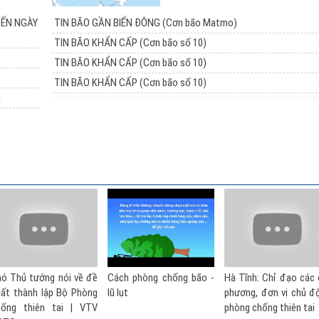
ĐẾN NGÀY
TIN BÃO GẦN BIỂN ĐÔNG (Cơn bão Matmo)
TIN BÃO KHẨN CẤP (Cơn bão số 10)
TIN BÃO KHẨN CẤP (Cơn bão số 10)
TIN BÃO KHẨN CẤP (Cơn bão số 10)
I
Cách phòng chống bão -
Hà Tĩnh: Chỉ đạo các địa
Kỹ năng phòng c
lũ lụt
phương, đơn vị chủ động
thiên tai: Hướng d
phòng chống thiên tai
toàn trước bão