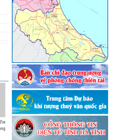
()
hống
ẫn an