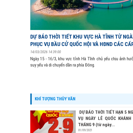
DỰ BÁO THỜI TIẾT KHU VỰC HÀ TĨNH TỪ NGÀY
PHỤC VỤ BẦU CỬ QUỐC HỘI VÀ HĐND CÁC CẤ
14/03/2026 14:39:00
Ngày 15 - 16/3, khu vực tỉnh Hà Tĩnh chủ yếu chịu ảnh hư
suy yếu và di chuyển dần ra phía Đông.
KHÍ TƯỢNG THỦY VĂN
DỰ BÁO THỜI TIẾT HẠN 5 N
VỤ NGÀY LỄ QUỐC KHÁNH
THÁNG 9 (từ ngày...
01/09/2021