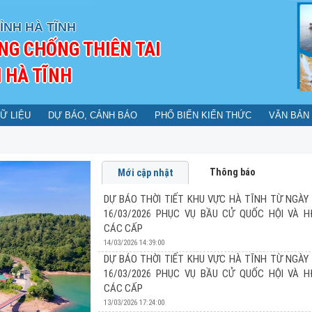
ỈNH HÀ TĨNH
NG CHỐNG THIÊN TAI
 HÀ TĨNH
Ữ LIỆU
DỰ BÁO, CẢNH BÁO
PHỔ BIẾN KIẾN THỨC
VĂN BẢN
Thông báo
Mới cập nhật
DỰ BÁO THỜI TIẾT KHU VỰC HÀ TĨNH TỪ NGÀY 
16/03/2026 PHỤC VỤ BẦU CỬ QUỐC HỘI VÀ 
CÁC CẤP
14/03/2026 14:39:00
DỰ BÁO THỜI TIẾT KHU VỰC HÀ TĨNH TỪ NGÀY 
16/03/2026 PHỤC VỤ BẦU CỬ QUỐC HỘI VÀ 
DỰ BÁO THỜI TIẾT KHU VỰC HÀ TĨNH TỪ N
CÁC CẤP
PHỤC VỤ BẦU CỬ QUỐC HỘI VÀ HĐND CÁC
13/03/2026 17:24:00