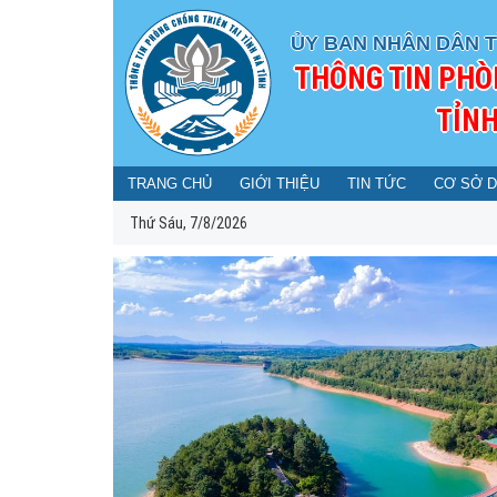
ỦY BAN NHÂN DÂN T
THÔNG TIN PHÒ
TỈNH
TRANG CHỦ
GIỚI THIỆU
TIN TỨC
CƠ SỞ D
Thứ Sáu, 7/8/2026