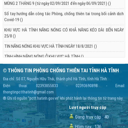
MÙNG 2 THÁNG 9 (từ ngày 02/09/2021 đến ngày 06/09/2021)
()
Sổ tay hướng dẫn công tác Phòng, chống thiên tai trong bối cảnh dịch
Covid-19
()
KHU VỰC HÀ TĨNH NẮNG NÓNG CÓ KHẢ NĂNG KÉO DÀI ĐẾN NGÀY
25/8
()
TIN NẮNG NÓNG KHU VỰC HÀ TĨNH NGÀY 18/8/2021
()
TÌNH HÌNH NẮNG NÓNG Ở KHU VỰC HÀ TĨNH
()
© THÔNG TIN PHÒNG CHỐNG THIÊN TAI TỈNH HÀ TĨNH
Địa chỉ: Số 07, Nguyễn Hữu Thái, thành phố Hà Tĩnh, tỉnh Hà Tĩnh
Điện thoại: 02393855833 - 02393690898 - Email:
thongtinpctthatinh@gmail.com
® Ghi rõ nguồn "pctt.hatinh.gov.vn" khi phát hành lại thông tin từ trang này.
Lượt người truy cập
Đang truy cập :
40
Hôm nay :
136