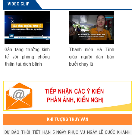
VIDEO CLIP
 niên Hà Tĩnh
Phó Thủ tướng nói về
Cách phò
người dân bán
đề xuất thành lập Bộ
- lũ lụt
ạy lũ
Phòng chống thiên tai
| VTV TSTC
KHÍ TƯỢNG THỦY VĂN
DỰ BÁO THỜI TIẾT HẠN 5 NGÀY PHỤC VỤ NGÀY LỄ QUỐC KHÁNH