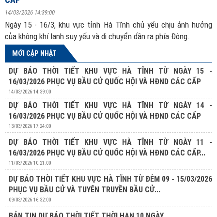
14/03/2026 14:39:00
Ngày 15 - 16/3, khu vực tỉnh Hà Tĩnh chủ yếu chịu ảnh hưởng
của không khí lạnh suy yếu và di chuyển dần ra phía Đông.
MỚI CẬP NHẬT
DỰ BÁO THỜI TIẾT KHU VỰC HÀ TĨNH TỪ NGÀY 15 -
16/03/2026 PHỤC VỤ BẦU CỬ QUỐC HỘI VÀ HĐND CÁC CẤP
14/03/2026 14:39:00
DỰ BÁO THỜI TIẾT KHU VỰC HÀ TĨNH TỪ NGÀY 14 -
16/03/2026 PHỤC VỤ BẦU CỬ QUỐC HỘI VÀ HĐND CÁC CẤP
13/03/2026 17:24:00
DỰ BÁO THỜI TIẾT KHU VỰC HÀ TĨNH TỪ NGÀY 11 -
16/03/2026 PHỤC VỤ BẦU CỬ QUỐC HỘI VÀ HĐND CÁC CẤP...
11/03/2026 10:21:00
DỰ BÁO THỜI TIẾT KHU VỰC HÀ TĨNH TỪ ĐÊM 09 - 15/03/2026
PHỤC VỤ BẦU CỬ VÀ TUYÊN TRUYỀN BẦU CỬ...
09/03/2026 16:32:00
BẢN TIN DỰ BÁO THỜI TIẾT THỜI HẠN 10 NGÀY