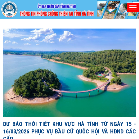
Thứ Năm, 6/8/2026
D
1
1
X
đ
DỰ BÁO THỜI TIẾT KHU VỰC HÀ TĨNH TỪ NGÀY 15 -
c
16/03/2026 PHỤC VỤ BẦU CỬ QUỐC HỘI VÀ HĐND CÁC
c
CẤP