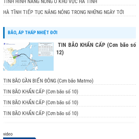
TÌNH HÌNH NẮNG NÓNG Ở KHU VỰC HÀ TĨNH
HÀ TĨNH TIẾP TỤC NẮNG NÓNG TRONG NHỮNG NGÀY TỚI
BÃO, ÁP THẤP NHIỆT ĐỚI
TIN BÃO KHẨN CẤP (Cơn bão số
12)
TIN BÃO GẦN BIỂN ĐÔNG (Cơn bão Matmo)
TIN BÃO KHẨN CẤP (Cơn bão số 10)
TIN BÃO KHẨN CẤP (Cơn bão số 10)
TIN BÃO KHẨN CẤP (Cơn bão số 10)
video