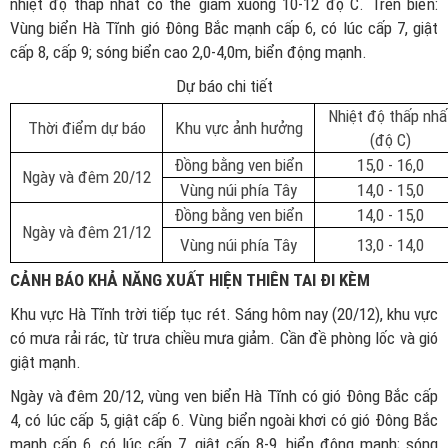
nhiệt độ thấp nhất có thể giảm xuống 10-12 độ C. Trên biển:
Vùng biển Hà Tĩnh gió Đông Bắc mạnh cấp 6, có lúc cấp 7, giật
cấp 8, cấp 9; sóng biển cao 2,0-4,0m, biển động mạnh.
Dự báo chi tiết
Nhiệt độ thấp nhấ
Thời điểm dự báo
Khu vực ảnh hưởng
(độ C)
Đồng bằng ven biển
15,0 - 16,0
Ngày và đêm 20/12
Vùng núi phía Tây
14,0 - 15,0
Đồng bằng ven biển
14,0 - 15,0
Ngày và đêm 21/12
Vùng núi phía Tây
13,0 - 14,0
CẢNH BÁO KHẢ NĂNG XUẤT HIỆN THIÊN TAI ĐI KÈM
Khu vực Hà Tĩnh trời tiếp tục rét. Sáng hôm nay (20/12), khu vực
có mưa rải rác, từ trưa chiều mưa giảm. Cần đề phòng lốc và gió
giật mạnh.
Ngày và đêm 20/12, vùng ven biển Hà Tĩnh có gió Đông Bắc cấp
4, có lúc cấp 5, giật cấp 6. Vùng biển ngoài khơi có gió Đông Bắc
mạnh cấp 6, có lúc cấp 7, giật cấp 8-9, biển động mạnh; sóng