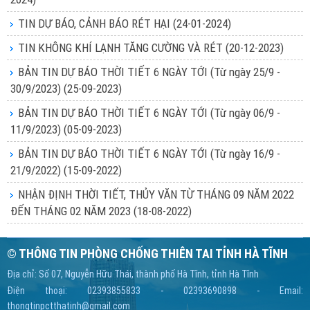
TIN DỰ BÁO, CẢNH BÁO RÉT HẠI
(24-01-2024)
TIN KHÔNG KHÍ LẠNH TĂNG CƯỜNG VÀ RÉT
(20-12-2023)
BẢN TIN DỰ BÁO THỜI TIẾT 6 NGÀY TỚI (Từ ngày 25/9 -
30/9/2023)
(25-09-2023)
BẢN TIN DỰ BÁO THỜI TIẾT 6 NGÀY TỚI (Từ ngày 06/9 -
11/9/2023)
(05-09-2023)
BẢN TIN DỰ BÁO THỜI TIẾT 6 NGÀY TỚI (Từ ngày 16/9 -
21/9/2022)
(15-09-2022)
NHẬN ĐỊNH THỜI TIẾT, THỦY VĂN TỪ THÁNG 09 NĂM 2022
ĐẾN THÁNG 02 NĂM 2023
(18-08-2022)
© THÔNG TIN PHÒNG CHỐNG THIÊN TAI TỈNH HÀ TĨNH
Địa chỉ: Số 07, Nguyễn Hữu Thái, thành phố Hà Tĩnh, tỉnh Hà Tĩnh
Điện thoại: 02393855833 - 02393690898 - Email:
thongtinpctthatinh@gmail.com