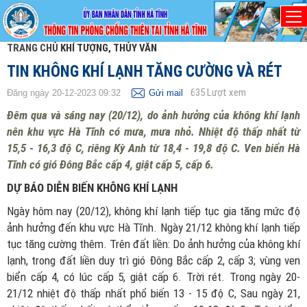
TRANG CHỦ
KHÍ TƯỢNG, THỦY VĂN
TIN KHÔNG KHÍ LẠNH TĂNG CƯỜNG VÀ RÉT
635
Lượt xem
Đăng ngày 20-12-2023 09:32
Gửi mail
Đêm qua và sáng nay (20/12), do ảnh hưởng của không khí lạnh
nên khu vực Hà Tĩnh có mưa, mưa nhỏ. Nhiệt độ thấp nhất từ
15,5 - 16,3 độ C, riêng Kỳ Anh từ 18,4 - 19,8 độ C. Ven biển Hà
Tĩnh có gió Đông Bắc cấp 4, giật cấp 5, cấp 6.
DỰ BÁO DIỄN BIẾN KHÔNG KHÍ LẠNH
Ngày hôm nay (20/12), không khí lạnh tiếp tục gia tăng mức độ
ảnh hưởng đến khu vực Hà Tĩnh. Ngày 21/12 không khí lạnh tiếp
tục tăng cường thêm. Trên đất liền: Do ảnh hưởng của không khí
lạnh, trong đất liền duy trì gió Đông Bắc cấp 2, cấp 3; vùng ven
biển cấp 4, có lúc cấp 5, giật cấp 6. Trời rét. Trong ngày 20-
21/12 nhiệt độ thấp nhất phổ biến 13 - 15 độ C, Sau ngày 21,