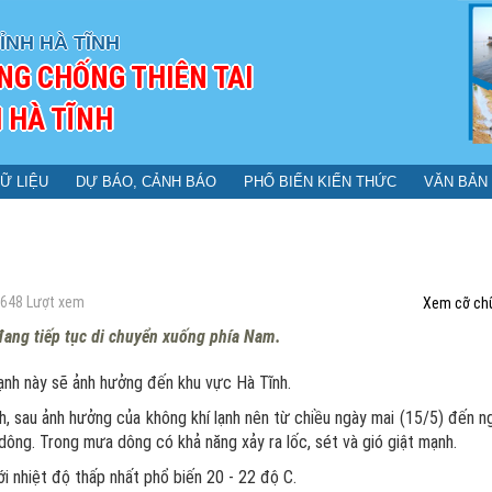
ỈNH HÀ TĨNH
NG CHỐNG THIÊN TAI
 HÀ TĨNH
Ữ LIỆU
DỰ BÁO, CẢNH BÁO
PHỔ BIẾN KIẾN THỨC
VĂN BẢN
648
Lượt xem
Xem cỡ ch
đang tiếp tục di chuyển xuống phía Nam.
ạnh này sẽ ảnh hưởng đến khu vực Hà Tĩnh.
 sau ảnh hưởng của không khí lạnh nên từ chiều ngày mai (15/5) đến n
 dông. Trong mưa dông có khả năng xảy ra lốc, sét và gió giật mạnh.
nhiệt độ thấp nhất phổ biến 20 - 22 độ C.