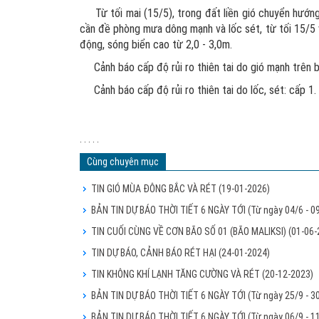
Từ tối mai (15/5), trong đất liền gió chuyển hướng 
cần đề phòng mưa dông mạnh và lốc sét, từ tối 15/5 v
động, sóng biển cao từ 2,0 - 3,0m.
Cảnh báo cấp độ rủi ro thiên tai do gió mạnh trên b
Cảnh báo cấp độ rủi ro thiên tai do lốc, sét: cấp 1.
. . . . .
Cùng chuyên mục
TIN GIÓ MÙA ĐÔNG BẮC VÀ RÉT
(19-01-2026)
BẢN TIN DỰ BÁO THỜI TIẾT 6 NGÀY TỚI (Từ ngày 04/6 - 0
TIN CUỐI CÙNG VỀ CƠN BÃO SỐ 01 (BÃO MALIKSI)
(01-06-
TIN DỰ BÁO, CẢNH BÁO RÉT HẠI
(24-01-2024)
TIN KHÔNG KHÍ LẠNH TĂNG CƯỜNG VÀ RÉT
(20-12-2023)
BẢN TIN DỰ BÁO THỜI TIẾT 6 NGÀY TỚI (Từ ngày 25/9 - 3
BẢN TIN DỰ BÁO THỜI TIẾT 6 NGÀY TỚI (Từ ngày 06/9 - 1