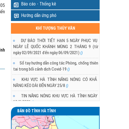
Báo cáo - Thống kê
/05
iển
Hướng dẫn ứng phó
KHÍ TƯỢNG THỦY VĂN
DỰ BÁO THỜI TIẾT HẠN 5 NGÀY PHỤC VỤ
NGÀY LỄ QUỐC KHÁNH MÙNG 2 THÁNG 9 (từ
ĩnh
ngày 02/09/2021 đến ngày 06/09/2021)
()
Sổ tay hướng dẫn công tác Phòng, chống thiên
tai trong bối cảnh dịch Covid-19
()
KHU VỰC HÀ TĨNH NẮNG NÓNG CÓ KHẢ
NĂNG KÉO DÀI ĐẾN NGÀY 25/8
()
TIN NẮNG NÓNG KHU VỰC HÀ TĨNH NGÀY
18/8/2021
()
BẢN ĐỒ TỈNH HÀ TĨNH
TÌNH HÌNH NẮNG NÓNG Ở KHU VỰC HÀ TĨNH
()