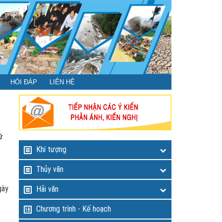
HỎI ĐÁP
LIÊN HỆ
ữ
Khí tượng
Thủy văn
gày
Hải văn
Chương trình - Kế hoạch