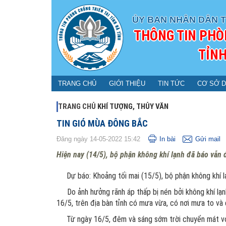
ỦY BAN NHÂN DÂN T
THÔNG TIN PHÒ
TỈNH
TRANG CHỦ
GIỚI THIỆU
TIN TỨC
CƠ SỞ D
TRANG CHỦ
KHÍ TƯỢNG, THỦY VĂN
TIN GIÓ MÙA ĐÔNG BẮC
Đăng ngày 14-05-2022 15:42
In bài
Gửi mail
Hiện nay (14/5), bộ phận không khí lạnh đã báo vẫn 
Dự báo: Khoảng tối mai (15/5), bộ phận không khí l
Do ảnh hưởng rãnh áp thấp bị nén bởi không khí lạnh,
16/5, trên địa bàn tỉnh có mưa vừa, có nơi mưa to và
Từ ngày 16/5, đêm và sáng sớm trời chuyển mát với 