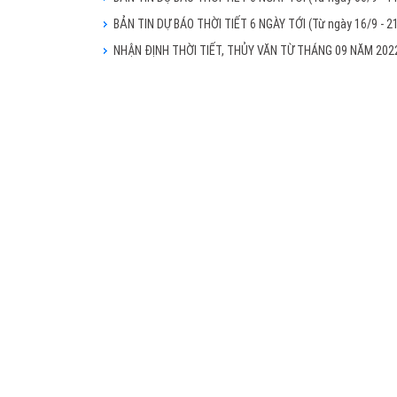
BẢN TIN DỰ BÁO THỜI TIẾT 6 NGÀY TỚI (Từ ngày 16/9 - 2
NHẬN ĐỊNH THỜI TIẾT, THỦY VĂN TỪ THÁNG 09 NĂM 20