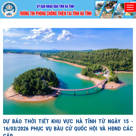
Thứ Bảy, 8/8/2026
D
1
1
X
đ
DỰ BÁO THỜI TIẾT KHU VỰC HÀ TĨNH TỪ NGÀY 15 -
c
16/03/2026 PHỤC VỤ BẦU CỬ QUỐC HỘI VÀ HĐND CÁC
c
CẤP