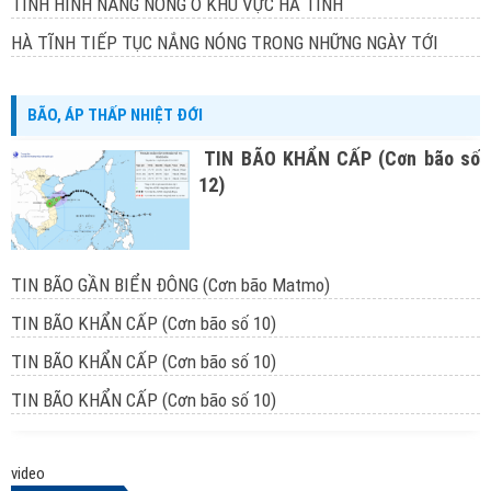
TÌNH HÌNH NẮNG NÓNG Ở KHU VỰC HÀ TĨNH
HÀ TĨNH TIẾP TỤC NẮNG NÓNG TRONG NHỮNG NGÀY TỚI
BÃO, ÁP THẤP NHIỆT ĐỚI
TIN BÃO KHẨN CẤP (Cơn bão số
12)
TIN BÃO GẦN BIỂN ĐÔNG (Cơn bão Matmo)
TIN BÃO KHẨN CẤP (Cơn bão số 10)
TIN BÃO KHẨN CẤP (Cơn bão số 10)
TIN BÃO KHẨN CẤP (Cơn bão số 10)
video