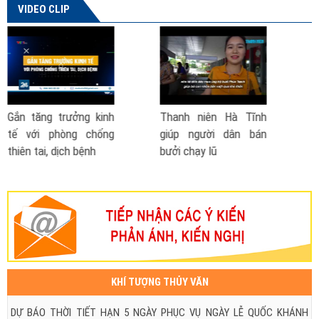
VIDEO CLIP
 Tĩnh
Phó Thủ tướng nói về
Cách phòng chống 
n bán
đề xuất thành lập Bộ
- lũ lụt
Phòng chống thiên tai
| VTV TSTC
KHÍ TƯỢNG THỦY VĂN
DỰ BÁO THỜI TIẾT HẠN 5 NGÀY PHỤC VỤ NGÀY LỄ QUỐC KHÁNH