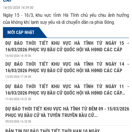
14/03/2026 14:39:00
Ngày 15 - 16/3, khu vực tỉnh Hà Tĩnh chủ yếu chịu ảnh hưởng
của không khí lạnh suy yếu và di chuyển dần ra phía Đông.
MỚI CẬP NHẬT
DỰ BÁO THỜI TIẾT KHU VỰC HÀ TĨNH TỪ NGÀY 15 -
16/03/2026 PHỤC VỤ BẦU CỬ QUỐC HỘI VÀ HĐND CÁC CẤP
14/03/2026 14:39:00
DỰ BÁO THỜI TIẾT KHU VỰC HÀ TĨNH TỪ NGÀY 14 -
16/03/2026 PHỤC VỤ BẦU CỬ QUỐC HỘI VÀ HĐND CÁC CẤP
13/03/2026 17:24:00
DỰ BÁO THỜI TIẾT KHU VỰC HÀ TĨNH TỪ NGÀY 11 -
16/03/2026 PHỤC VỤ BẦU CỬ QUỐC HỘI VÀ HĐND CÁC CẤP...
11/03/2026 10:21:00
DỰ BÁO THỜI TIẾT KHU VỰC HÀ TĨNH TỪ ĐÊM 09 - 15/03/2026
PHỤC VỤ BẦU CỬ VÀ TUYÊN TRUYỀN BẦU CỬ...
09/03/2026 16:32:00
BẢN TIN DỰ BÁO THỜI TIẾT THỜI HẠN 10 NGÀY