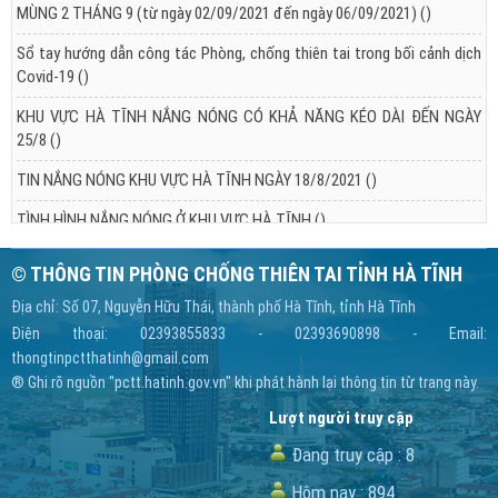
MÙNG 2 THÁNG 9 (từ ngày 02/09/2021 đến ngày 06/09/2021)
()
Sổ tay hướng dẫn công tác Phòng, chống thiên tai trong bối cảnh dịch
Covid-19
()
KHU VỰC HÀ TĨNH NẮNG NÓNG CÓ KHẢ NĂNG KÉO DÀI ĐẾN NGÀY
25/8
()
TIN NẮNG NÓNG KHU VỰC HÀ TĨNH NGÀY 18/8/2021
()
TÌNH HÌNH NẮNG NÓNG Ở KHU VỰC HÀ TĨNH
()
© THÔNG TIN PHÒNG CHỐNG THIÊN TAI TỈNH HÀ TĨNH
Địa chỉ: Số 07, Nguyễn Hữu Thái, thành phố Hà Tĩnh, tỉnh Hà Tĩnh
Điện thoại: 02393855833 - 02393690898 - Email:
thongtinpctthatinh@gmail.com
® Ghi rõ nguồn "pctt.hatinh.gov.vn" khi phát hành lại thông tin từ trang này.
Lượt người truy cập
Đang truy cập :
8
Hôm nay :
894