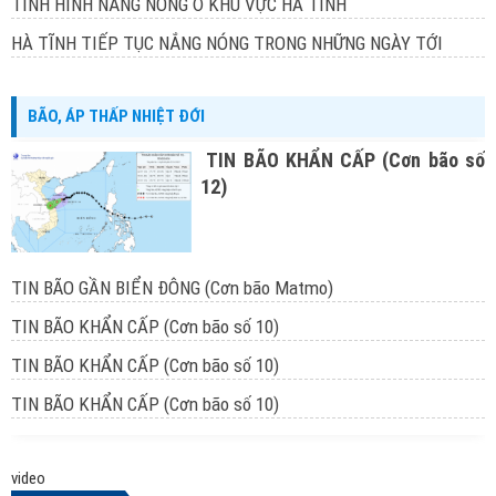
TÌNH HÌNH NẮNG NÓNG Ở KHU VỰC HÀ TĨNH
HÀ TĨNH TIẾP TỤC NẮNG NÓNG TRONG NHỮNG NGÀY TỚI
BÃO, ÁP THẤP NHIỆT ĐỚI
TIN BÃO KHẨN CẤP (Cơn bão số
12)
TIN BÃO GẦN BIỂN ĐÔNG (Cơn bão Matmo)
TIN BÃO KHẨN CẤP (Cơn bão số 10)
TIN BÃO KHẨN CẤP (Cơn bão số 10)
TIN BÃO KHẨN CẤP (Cơn bão số 10)
video