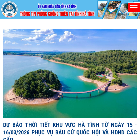
Thứ Năm, 6/8/2026
D
1
1
X
đ
DỰ BÁO THỜI TIẾT KHU VỰC HÀ TĨNH TỪ NGÀY 15 -
c
16/03/2026 PHỤC VỤ BẦU CỬ QUỐC HỘI VÀ HĐND CÁC
c
CẤP