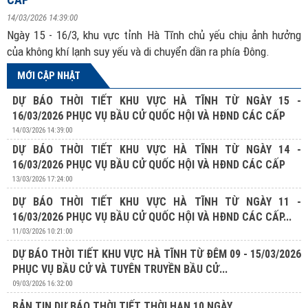
14/03/2026 14:39:00
Ngày 15 - 16/3, khu vực tỉnh Hà Tĩnh chủ yếu chịu ảnh hưởng
của không khí lạnh suy yếu và di chuyển dần ra phía Đông.
MỚI CẬP NHẬT
DỰ BÁO THỜI TIẾT KHU VỰC HÀ TĨNH TỪ NGÀY 15 -
16/03/2026 PHỤC VỤ BẦU CỬ QUỐC HỘI VÀ HĐND CÁC CẤP
14/03/2026 14:39:00
DỰ BÁO THỜI TIẾT KHU VỰC HÀ TĨNH TỪ NGÀY 14 -
16/03/2026 PHỤC VỤ BẦU CỬ QUỐC HỘI VÀ HĐND CÁC CẤP
13/03/2026 17:24:00
DỰ BÁO THỜI TIẾT KHU VỰC HÀ TĨNH TỪ NGÀY 11 -
16/03/2026 PHỤC VỤ BẦU CỬ QUỐC HỘI VÀ HĐND CÁC CẤP...
11/03/2026 10:21:00
DỰ BÁO THỜI TIẾT KHU VỰC HÀ TĨNH TỪ ĐÊM 09 - 15/03/2026
PHỤC VỤ BẦU CỬ VÀ TUYÊN TRUYỀN BẦU CỬ...
09/03/2026 16:32:00
BẢN TIN DỰ BÁO THỜI TIẾT THỜI HẠN 10 NGÀY