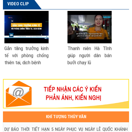
VIDEO CLIP
 niên Hà Tĩnh
Phó Thủ tướng nói về
Cách phò
người dân bán
đề xuất thành lập Bộ
- lũ lụt
ạy lũ
Phòng chống thiên tai
| VTV TSTC
KHÍ TƯỢNG THỦY VĂN
DỰ BÁO THỜI TIẾT HẠN 5 NGÀY PHỤC VỤ NGÀY LỄ QUỐC KHÁNH