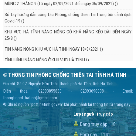
MÙNG 2 THÁNG 9 (từ ngày 02/09/2021 đến ngày 06/09/2021)
()
Sổ tay hướng dẫn công tác Phòng, chống thiên tai trong bối cảnh dịch
Covid-19
()
KHU VỰC HÀ TĨNH NẮNG NÓNG CÓ KHẢ NĂNG KÉO DÀI ĐẾN NGÀY
25/8
()
TIN NẮNG NÓNG KHU VỰC HÀ TĨNH NGÀY 18/8/2021
()
TÌNH HÌNH NẮNG NÓNG Ở KHU VỰC HÀ TĨNH
()
© THÔNG TIN PHÒNG CHỐNG THIÊN TAI TỈNH HÀ TĨNH
Địa chỉ: Số 07, Nguyễn Hữu Thái, thành phố Hà Tĩnh, tỉnh Hà Tĩnh
Điện thoại: 02393855833 - 02393690898 - Email:
thongtinpctthatinh@gmail.com
® Ghi rõ nguồn "pctt.hatinh.gov.vn" khi phát hành lại thông tin từ trang này.
Lượt người truy cập
Đang truy cập :
18
Hôm nay :
1141