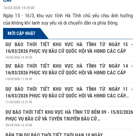
14/03/2026 14:39:00
Ngày 15 - 16/3, khu vực tỉnh Hà Tĩnh chủ yếu chịu ảnh hưởng
của không khí lạnh suy yếu và di chuyển dần ra phía Đông.
MỚI CẬP NHẬT
DỰ BÁO THỜI TIẾT KHU VỰC HÀ TĨNH TỪ NGÀY 15 -
16/03/2026 PHỤC VỤ BẦU CỬ QUỐC HỘI VÀ HĐND CÁC CẤP
14/03/2026 14:39:00
DỰ BÁO THỜI TIẾT KHU VỰC HÀ TĨNH TỪ NGÀY 14 -
16/03/2026 PHỤC VỤ BẦU CỬ QUỐC HỘI VÀ HĐND CÁC CẤP
13/03/2026 17:24:00
DỰ BÁO THỜI TIẾT KHU VỰC HÀ TĨNH TỪ NGÀY 11 -
16/03/2026 PHỤC VỤ BẦU CỬ QUỐC HỘI VÀ HĐND CÁC CẤP...
11/03/2026 10:21:00
DỰ BÁO THỜI TIẾT KHU VỰC HÀ TĨNH TỪ ĐÊM 09 - 15/03/2026
PHỤC VỤ BẦU CỬ VÀ TUYÊN TRUYỀN BẦU CỬ...
09/03/2026 16:32:00
BẢN TIN DỰ BÁO THỜI TIẾT THỜI HẠN 10 NGÀY