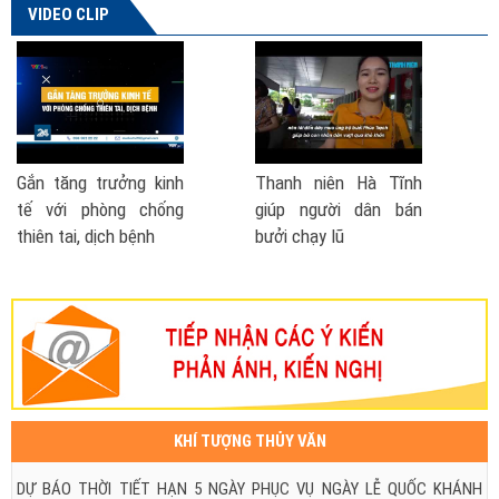
VIDEO CLIP
Hà Tĩnh
Phó Thủ tướng nói về
Cách phòng chốn
dân bán
đề xuất thành lập Bộ
- lũ lụt
Phòng chống thiên tai
| VTV TSTC
KHÍ TƯỢNG THỦY VĂN
DỰ BÁO THỜI TIẾT HẠN 5 NGÀY PHỤC VỤ NGÀY LỄ QUỐC KHÁNH