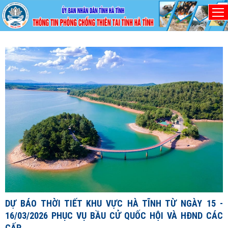
Thứ Sáu, 7/8/2026
D
1
1
X
đ
DỰ BÁO THỜI TIẾT KHU VỰC HÀ TĨNH TỪ NGÀY 15 -
c
16/03/2026 PHỤC VỤ BẦU CỬ QUỐC HỘI VÀ HĐND CÁC
c
CẤP