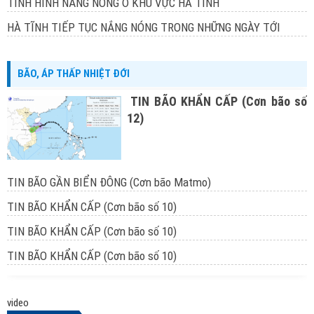
TÌNH HÌNH NẮNG NÓNG Ở KHU VỰC HÀ TĨNH
HÀ TĨNH TIẾP TỤC NẮNG NÓNG TRONG NHỮNG NGÀY TỚI
BÃO, ÁP THẤP NHIỆT ĐỚI
TIN BÃO KHẨN CẤP (Cơn bão số
12)
TIN BÃO GẦN BIỂN ĐÔNG (Cơn bão Matmo)
TIN BÃO KHẨN CẤP (Cơn bão số 10)
TIN BÃO KHẨN CẤP (Cơn bão số 10)
TIN BÃO KHẨN CẤP (Cơn bão số 10)
video