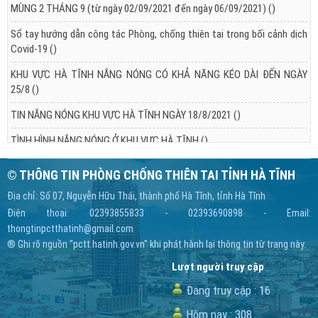
MÙNG 2 THÁNG 9 (từ ngày 02/09/2021 đến ngày 06/09/2021)
()
Sổ tay hướng dẫn công tác Phòng, chống thiên tai trong bối cảnh dịch
Covid-19
()
KHU VỰC HÀ TĨNH NẮNG NÓNG CÓ KHẢ NĂNG KÉO DÀI ĐẾN NGÀY
25/8
()
TIN NẮNG NÓNG KHU VỰC HÀ TĨNH NGÀY 18/8/2021
()
TÌNH HÌNH NẮNG NÓNG Ở KHU VỰC HÀ TĨNH
()
© THÔNG TIN PHÒNG CHỐNG THIÊN TAI TỈNH HÀ TĨNH
Địa chỉ: Số 07, Nguyễn Hữu Thái, thành phố Hà Tĩnh, tỉnh Hà Tĩnh
Điện thoại: 02393855833 - 02393690898 - Email:
thongtinpctthatinh@gmail.com
® Ghi rõ nguồn "pctt.hatinh.gov.vn" khi phát hành lại thông tin từ trang này.
Lượt người truy cập
Đang truy cập :
16
Hôm nay :
308