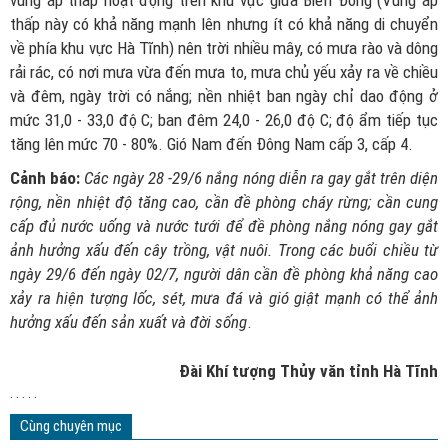
vùng áp thấp hoạt động trên khu vực giữa Biển Đông (Vùng áp
thấp này có khả năng mạnh lên nhưng ít có khả năng di chuyển
về phía khu vực Hà Tĩnh) nên trời nhiều mây, có mưa rào và dông
rải rác, có nơi mưa vừa đến mưa to, mưa chủ yếu xảy ra về chiều
và đêm, ngày trời có nắng; nền nhiệt ban ngày chỉ dao động ở
mức 31,0 - 33,0 độ C; ban đêm 24,0 - 26,0 độ C; độ ẩm tiếp tục
tăng lên mức 70 - 80%. Gió Nam đến Đông Nam cấp 3, cấp 4.
Cảnh báo:
Các ngày 28 -29/6 nắng nóng diễn ra gay gắt trên diện
rộng, nền nhiệt độ tăng cao, cần đề phòng cháy rừng; cần cung
cấp đủ nước uống và nước tưới để đề phòng nắng nóng gay gắt
ảnh hưởng xấu đến cây trồng, vật nuôi. Trong các buổi chiều từ
ngày 29/6 đến ngày 02/7, người dân cần đề phòng khả năng cao
xảy ra hiện tượng lốc, sét, mưa đá và gió giật mạnh có thể ảnh
hưởng xấu đến sản xuất và đời sống
.
Đài Khí tượng Thủy văn tỉnh Hà Tĩnh
. . . . .
Cùng chuyên mục