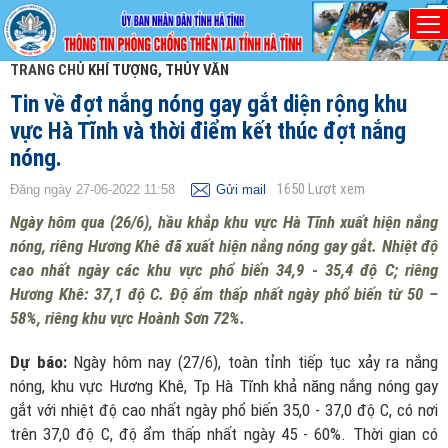
TRANG CHỦ
KHÍ TƯỢNG, THỦY VĂN
Tin về đợt nắng nóng gay gắt diện rộng khu
vực Hà Tĩnh và thời điểm kết thúc đợt nắng
nóng.
1650
Lượt xem
Đăng ngày 27-06-2022 11:58
Gửi mail
Ngày hôm qua (26/6), hầu khắp khu vực Hà Tĩnh xuất hiện nắng
nóng, riêng Hương Khê đã xuất hiện nắng nóng gay gắt. Nhiệt độ
cao nhất ngày các khu vực phổ biến 34,9 - 35,4 độ C; riêng
Hương Khê: 37,1 độ C. Độ ẩm thấp nhất ngày phổ biến từ 50 –
58%, riêng khu vực Hoành Sơn 72%.
Dự báo:
Ngày hôm nay (27/6), toàn tỉnh tiếp tục xảy ra nắng
nóng, khu vực Hương Khê, Tp Hà Tĩnh khả năng nắng nóng gay
gắt với nhiệt độ cao nhất ngày phổ biến 35,0 - 37,0 độ C, có nơi
trên 37,0 độ C, độ ẩm thấp nhất ngày 45 - 60%. Thời gian có