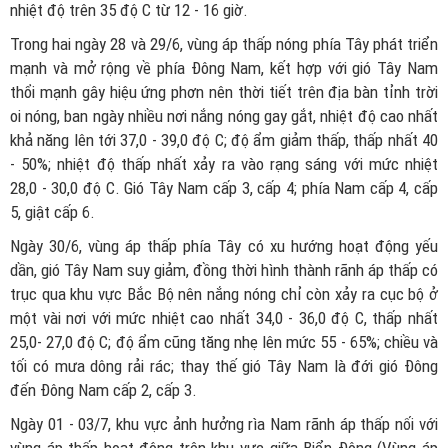
nhiệt độ trên 35 độ C từ 12 - 16 giờ.
Trong hai ngày 28 và 29/6, vùng áp thấp nóng phía Tây phát triển
mạnh và mở rộng về phía Đông Nam, kết hợp với gió Tây Nam
thổi mạnh gây hiệu ứng phơn nên thời tiết trên địa bàn tỉnh trời
oi nóng, ban ngày nhiều nơi nắng nóng gay gắt, nhiệt độ cao nhất
khả năng lên tới 37,0 - 39,0 độ C; độ ẩm giảm thấp, thấp nhất 40
- 50%; nhiệt độ thấp nhất xảy ra vào rạng sáng với mức nhiệt
28,0 - 30,0 độ C. Gió Tây Nam cấp 3, cấp 4; phía Nam cấp 4, cấp
5, giật cấp 6.
Ngày 30/6, vùng áp thấp phía Tây có xu hướng hoạt động yếu
dần, gió Tây Nam suy giảm, đồng thời hình thành rãnh áp thấp có
trục qua khu vực Bắc Bộ nên nắng nóng chỉ còn xảy ra cục bộ ở
một vài nơi với mức nhiệt cao nhất 34,0 - 36,0 độ C, thấp nhất
25,0- 27,0 độ C; độ ẩm cũng tăng nhẹ lên mức 55 - 65%; chiều và
tối có mưa dông rải rác; thay thế gió Tây Nam là đới gió Đông
đến Đông Nam cấp 2, cấp 3.
Ngày 01 - 03/7, khu vực ảnh hưởng rìa Nam rãnh áp thấp nối với