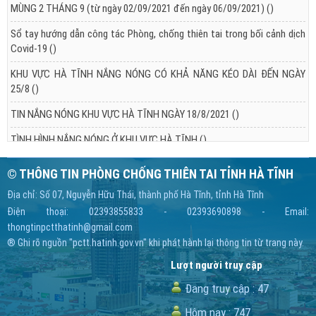
MÙNG 2 THÁNG 9 (từ ngày 02/09/2021 đến ngày 06/09/2021)
()
Sổ tay hướng dẫn công tác Phòng, chống thiên tai trong bối cảnh dịch
Covid-19
()
KHU VỰC HÀ TĨNH NẮNG NÓNG CÓ KHẢ NĂNG KÉO DÀI ĐẾN NGÀY
25/8
()
TIN NẮNG NÓNG KHU VỰC HÀ TĨNH NGÀY 18/8/2021
()
TÌNH HÌNH NẮNG NÓNG Ở KHU VỰC HÀ TĨNH
()
© THÔNG TIN PHÒNG CHỐNG THIÊN TAI TỈNH HÀ TĨNH
Địa chỉ: Số 07, Nguyễn Hữu Thái, thành phố Hà Tĩnh, tỉnh Hà Tĩnh
Điện thoại: 02393855833 - 02393690898 - Email:
thongtinpctthatinh@gmail.com
® Ghi rõ nguồn "pctt.hatinh.gov.vn" khi phát hành lại thông tin từ trang này.
Lượt người truy cập
Đang truy cập :
47
Hôm nay :
747