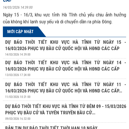
14/03/2026 14:39:00
Ngày 15 - 16/3, khu vực tỉnh Hà Tĩnh chủ yếu chịu ảnh hưởng
của không khí lạnh suy yếu và di chuyển dần ra phía Đông.
MỚI CẬP NHẬT
DỰ BÁO THỜI TIẾT KHU VỰC HÀ TĨNH TỪ NGÀY 15 -
16/03/2026 PHỤC VỤ BẦU CỬ QUỐC HỘI VÀ HĐND CÁC CẤP
14/03/2026 14:39:00
DỰ BÁO THỜI TIẾT KHU VỰC HÀ TĨNH TỪ NGÀY 14 -
16/03/2026 PHỤC VỤ BẦU CỬ QUỐC HỘI VÀ HĐND CÁC CẤP
13/03/2026 17:24:00
DỰ BÁO THỜI TIẾT KHU VỰC HÀ TĨNH TỪ NGÀY 11 -
16/03/2026 PHỤC VỤ BẦU CỬ QUỐC HỘI VÀ HĐND CÁC CẤP...
11/03/2026 10:21:00
DỰ BÁO THỜI TIẾT KHU VỰC HÀ TĨNH TỪ ĐÊM 09 - 15/03/2026
PHỤC VỤ BẦU CỬ VÀ TUYÊN TRUYỀN BẦU CỬ...
09/03/2026 16:32:00
BẢN TIN DỰ BÁO THỜI TIẾT THỜI HẠN 10 NGÀY