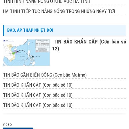
TÌNH HÌNH NẮNG NÓNG Ở KHU VỰC HÀ TĨNH
HÀ TĨNH TIẾP TỤC NẮNG NÓNG TRONG NHỮNG NGÀY TỚI
BÃO, ÁP THẤP NHIỆT ĐỚI
TIN BÃO KHẨN CẤP (Cơn bão số
12)
TIN BÃO GẦN BIỂN ĐÔNG (Cơn bão Matmo)
TIN BÃO KHẨN CẤP (Cơn bão số 10)
TIN BÃO KHẨN CẤP (Cơn bão số 10)
TIN BÃO KHẨN CẤP (Cơn bão số 10)
video