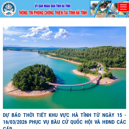
Chủ nhật, 9/8/2026
D
1
1
X
đ
DỰ BÁO THỜI TIẾT KHU VỰC HÀ TĨNH TỪ NGÀY 15 -
c
16/03/2026 PHỤC VỤ BẦU CỬ QUỐC HỘI VÀ HĐND CÁC
c
CẤP