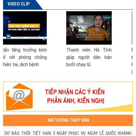
VIDEO CLIP
 Tĩnh
Phó Thủ tướng nói về
Cách phòng chống 
n bán
đề xuất thành lập Bộ
- lũ lụt
Phòng chống thiên tai
| VTV TSTC
KHÍ TƯỢNG THỦY VĂN
DỰ BÁO THỜI TIẾT HẠN 5 NGÀY PHỤC VỤ NGÀY LỄ QUỐC KHÁNH