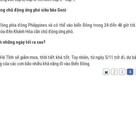
ung chủ động ứng phó siêu bão Goni
ộng phía đông Philippines và có thể vào biển Đông trong 24 đến 48 giờ tới
Hóa đến Khánh Hòa cần chủ động ứng phó.
nh những ngày tới ra sao?
à Tĩnh sẽ giảm mưa, thời tiết khá tốt. Tuy nhiên, từ ngày 5/11 trở đi, dự b
g của các cơn bão nhiều khả năng đi vào Biển Đông.
2
3
4