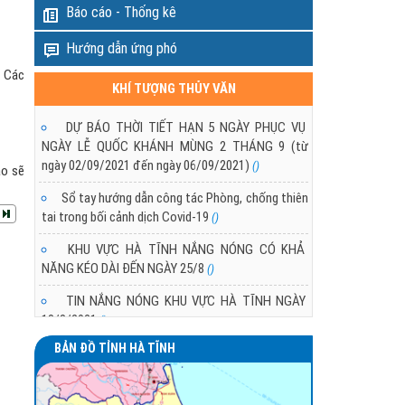
Báo cáo - Thống kê
Hướng dẫn ứng phó
. Các
KHÍ TƯỢNG THỦY VĂN
DỰ BÁO THỜI TIẾT HẠN 5 NGÀY PHỤC VỤ
NGÀY LỄ QUỐC KHÁNH MÙNG 2 THÁNG 9 (từ
ngày 02/09/2021 đến ngày 06/09/2021)
()
áo sẽ
Sổ tay hướng dẫn công tác Phòng, chống thiên
tai trong bối cảnh dịch Covid-19
()
KHU VỰC HÀ TĨNH NẮNG NÓNG CÓ KHẢ
NĂNG KÉO DÀI ĐẾN NGÀY 25/8
()
TIN NẮNG NÓNG KHU VỰC HÀ TĨNH NGÀY
18/8/2021
()
BẢN ĐỒ TỈNH HÀ TĨNH
TÌNH HÌNH NẮNG NÓNG Ở KHU VỰC HÀ TĨNH
()