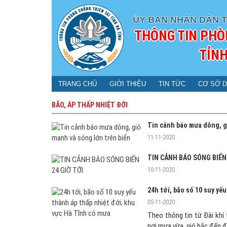
ỦY BAN NHÂN DÂN T
THÔNG TIN PHÒ
TỈNH
TRANG CHỦ
GIỚI THIỆU
TIN TỨC
CƠ SỞ D
BÃO, ÁP THẤP NHIỆT ĐỚI
Tin cảnh báo mưa dông, g
11-11-2020
TIN CẢNH BÁO SÓNG BIỂN 
10-11-2020
24h tới, bão số 10 suy yế
05-11-2020
Theo thông tin từ Đài khí 
nơi mưa vừa, gió bắc đến đô