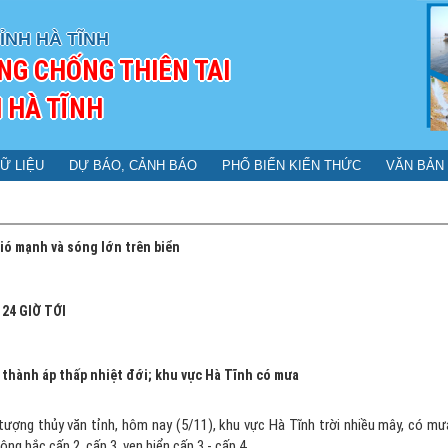
ỈNH HÀ TĨNH
NG CHỐNG THIÊN TAI
 HÀ TĨNH
Ữ LIỆU
DỰ BÁO, CẢNH BÁO
PHỔ BIẾN KIẾN THỨC
VĂN BẢN
ió mạnh và sóng lớn trên biển
24 GIỜ TỚI
u thành áp thấp nhiệt đới; khu vực Hà Tĩnh có mưa
tượng thủy văn tỉnh, hôm nay (5/11), khu vực Hà Tĩnh trời nhiều mây, có mư
ng bắc cấp 2, cấp 3, ven biển cấp 3 - cấp 4.