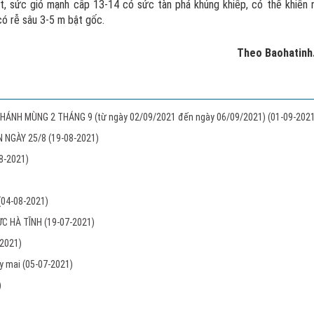
t, sức gió mạnh cấp 13-14 có sức tàn phá khủng khiếp, có thể khiến 
có rễ sâu 3-5 m bật gốc.
Theo Baohatinh
HÁNH MÙNG 2 THÁNG 9 (từ ngày 02/09/2021 đến ngày 06/09/2021)
(01-09-2021
N NGÀY 25/8
(19-08-2021)
8-2021)
(04-08-2021)
VỰC HÀ TĨNH
(19-07-2021)
-2021)
ày mai
(05-07-2021)
)