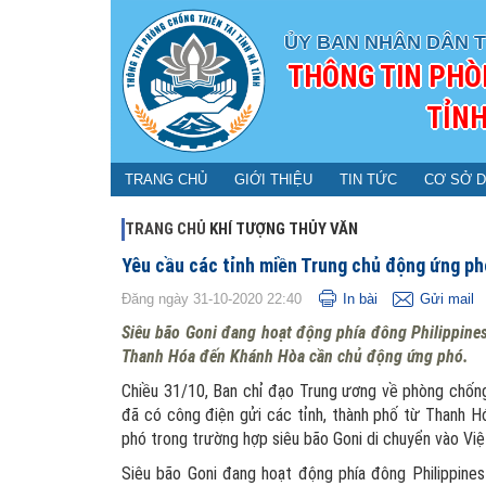
ỦY BAN NHÂN DÂN T
THÔNG TIN PHÒ
TỈNH
TRANG CHỦ
GIỚI THIỆU
TIN TỨC
CƠ SỞ D
TRANG CHỦ
KHÍ TƯỢNG THỦY VĂN
Yêu cầu các tỉnh miền Trung chủ động ứng ph
Đăng ngày 31-10-2020 22:40
In bài
Gửi mail
Siêu bão Goni đang hoạt động phía đông Philippines 
Thanh Hóa đến Khánh Hòa cần chủ động ứng phó.
Chiều 31/10, Ban chỉ đạo Trung ương về phòng chống t
đã có công điện gửi các tỉnh, thành phố từ Thanh 
phó trong trường hợp siêu bão Goni di chuyển vào Vi
Siêu bão Goni đang hoạt động phía đông Philippines