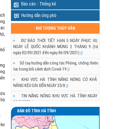
Báo cáo - Thống kê
ịch
Hướng dẫn ứng phó
ông
các
KHÍ TƯỢNG THỦY VĂN
hộ,
DỰ BÁO THỜI TIẾT HẠN 5 NGÀY PHỤC VỤ
NGÀY LỄ QUỐC KHÁNH MÙNG 2 THÁNG 9 (từ
phố
ngày 02/09/2021 đến ngày 06/09/2021)
()
Sổ tay hướng dẫn công tác Phòng, chống thiên
ợng
tai trong bối cảnh dịch Covid-19
()
ông
iển
KHU VỰC HÀ TĨNH NẮNG NÓNG CÓ KHẢ
NĂNG KÉO DÀI ĐẾN NGÀY 25/8
()
cứu
TIN NẮNG NÓNG KHU VỰC HÀ TĨNH NGÀY
 hộ
18/8/2021
()
BẢN ĐỒ TỈNH HÀ TĨNH
TÌNH HÌNH NẮNG NÓNG Ở KHU VỰC HÀ TĨNH
.
()
vào