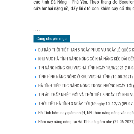
các tỉnh Đà Nẵng - Phú Yên. Theo thang đo Beaufor
cửa hư hại nặng nề, đẩy lùi ôtô con, khiến cây cổ thụ 
. . . . .
Cùng chuyên mục
DỰ BÁO THỜI TIẾT HẠN 5 NGÀY PHỤC VỤ NGÀY LỄ QUỐC K
KHU VỰC HÀ TĨNH NẮNG NÓNG CÓ KHẢ NĂNG KÉO DÀI ĐẾ
TIN NẮNG NÓNG KHU VỰC HÀ TĨNH NGÀY 18/8/2021
(18-0
TÌNH HÌNH NẮNG NÓNG Ở KHU VỰC HÀ TĨNH
(10-08-2021)
HÀ TĨNH TIẾP TỤC NẮNG NÓNG TRONG NHỮNG NGÀY TỚI
TIN ÁP THẤP NHIỆT ĐỚI VÀ THỜI TIẾT 5 NGÀY TỚI KHU 
THỜI TIẾT HÀ TĨNH 3 NGÀY TỚI (từ ngày 10 -12/7)
(09-07
Hà Tĩnh hôm nay giảm nhiệt, kết thúc nắng nóng vào ng
Hôm nay nắng nóng tại Hà Tĩnh có giảm nhẹ
(29-06-2021