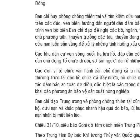
Đông.
Ban chỉ huy phòng chống thiên tai và tìm kiếm cứu nạ
trên các đảo, ven biển; hướng dẫn người dân đảm bảo
trình ven bờ biển.Ban chỉ đạo đề nghị các bộ, ngành,
chủ phương tiện, thuyền trưởng các tàu, thuyền đang h
cứu nạn luôn sẵn sàng để xử lý những tình huống xấu c
Các khu dân cư ven sông, suối, hạ lưu hồ, đập cần có 
cần chủ động tổ chức di dời, sơ tán người dân ở nhữn
Các đơn vị tổ chức vận hành cần chủ động xả lũ nhằ
thường trực tại các hồ chứa đã đầy nước, hồ chứa có 
tác đảm bảo an toàn đê điều, đặc biệt là các trọng 
khai các phương án bảo vệ sản xuất nông nghiệp.
Ban chỉ đạo Trung ương về phòng chống thiên tai cũn
hộ, cứu nạn và khắc phục nhanh hậu quả do bão, lũ; 
nạn nhân bị mất liên lạc...
Chiều 31/10, siêu bão Goni có tâm cách miền Trung Ph
Theo Trung tâm Dự báo Khí tượng Thủy văn Quốc gia