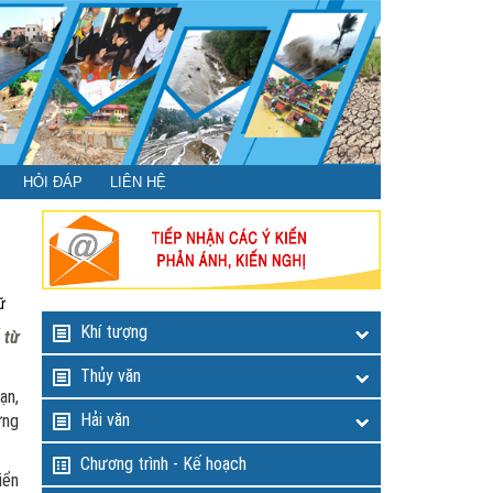
HỎI ĐÁP
LIÊN HỆ
ữ
Khí tượng
 từ
Thủy văn
ạn,
Hải văn
ứng
Chương trình - Kế hoạch
iển