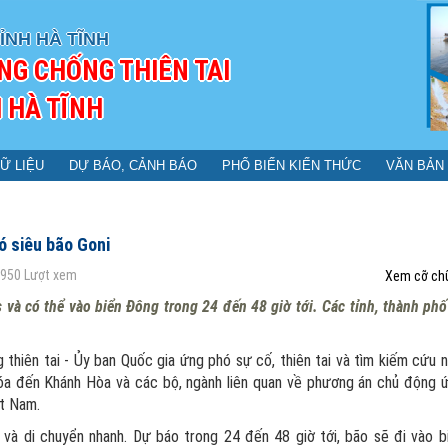
ỈNH HÀ TĨNH
NG CHỐNG THIÊN TAI
 HÀ TĨNH
Ữ LIỆU
DỰ BÁO, CẢNH BÁO
PHỔ BIẾN KIẾN THỨC
VĂN BẢN
ó siêu bão Goni
950
Lượt xem
Xem cỡ ch
và có thể vào biển Đông trong 24 đến 48 giờ tới. Các tỉnh, thành phố
hiên tai - Ủy ban Quốc gia ứng phó sự cố, thiên tai và tìm kiếm cứu n
Hóa đến Khánh Hòa và các bộ, ngành liên quan về phương án chủ động 
ệt Nam.
 và di chuyển nhanh. Dự báo trong 24 đến 48 giờ tới, bão sẽ đi vào b