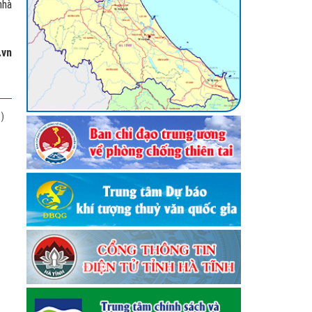
nhà
.vn
)