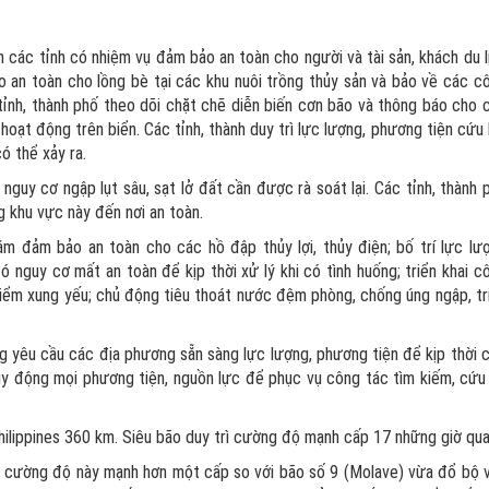
n các tỉnh có nhiệm vụ đảm bảo an toàn cho người và tài sản, khách du l
 an toàn cho lồng bè tại các khu nuôi trồng thủy sản và bảo về các c
 tỉnh, thành phố theo dõi chặt chẽ diễn biến cơn bão và thông báo cho 
oạt động trên biển. Các tỉnh, thành duy trì lực lượng, phương tiện cứu 
ó thể xảy ra.
nguy cơ ngập lụt sâu, sạt lở đất cần được rà soát lại. Các tỉnh, thành 
g khu vực này đến nơi an toàn.
m đảm bảo an toàn cho các hồ đập thủy lợi, thủy điện; bố trí lực lư
nguy cơ mất an toàn để kịp thời xử lý khi có tình huống; triển khai c
điểm xung yếu; chủ động tiêu thoát nước đệm phòng, chống úng ngập, tr
g yêu cầu các địa phương sẵn sàng lực lượng, phương tiện để kịp thời 
huy động mọi phương tiện, nguồn lực để phục vụ công tác tìm kiếm, cứu
ilippines 360 km. Siêu bão duy trì cường độ mạnh cấp 17 những giờ qua
, cường độ này mạnh hơn một cấp so với bão số 9 (Molave) vừa đổ bộ 