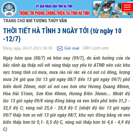
TRANG CHỦ
KHÍ TƯỢNG THỦY VĂN
THỜI TIẾT HÀ TĨNH 3 NGÀY TỚI (từ ngày 10
-12/7)
3491
Lượt xem
Đăng ngày 09-07-2021 09:09
Gửi mail
Ngày hôm qua (08/7) và hôm nay (09/7), do ảnh hưởng của rìa
bắc rãnh áp thấp nối với vùng thấp suy yếu từ ATNĐ nên các khu
vực trong tỉnh có mưa, mưa rào rải rác và có nơi có dông, lượng
mưa 24 giờ qua (từ 13 giờ ngày 08/7 đến 13 giờ ngày 09/7) phổ
biến dưới 20mm, một số nơi cao hơn như Hương Quang 88mm,
Hòa Hải 51mm, Sơn Kim 40mm, Hương Điền 36mm... Nhiệt độ
lúc 13 giờ ngày 09/8 vùng đồng bằng và ven biển phổ biến 31,2 -
32,5 độ C; vùng núi 25,6 - 28,8 độ C (nhiệt độ lúc 13 giờ ngày
09/7 thấp hơn so với 13 giờ ngày 08/7, khu vực đồng bằng và ven
biển thấp hơn từ 0,1- 0,5 độ C, vùng núi thấp hơn từ 4,6 - 4,9 độ
C)