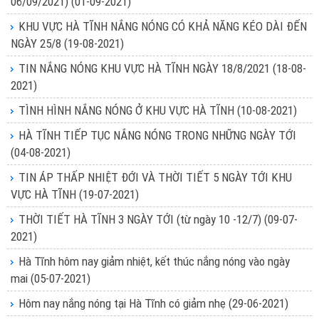
06/09/2021)
(01-09-2021)
KHU VỰC HÀ TĨNH NẮNG NÓNG CÓ KHẢ NĂNG KÉO DÀI ĐẾN
NGÀY 25/8
(19-08-2021)
TIN NẮNG NÓNG KHU VỰC HÀ TĨNH NGÀY 18/8/2021
(18-08-
2021)
TÌNH HÌNH NẮNG NÓNG Ở KHU VỰC HÀ TĨNH
(10-08-2021)
HÀ TĨNH TIẾP TỤC NẮNG NÓNG TRONG NHỮNG NGÀY TỚI
(04-08-2021)
TIN ÁP THẤP NHIỆT ĐỚI VÀ THỜI TIẾT 5 NGÀY TỚI KHU
VỰC HÀ TĨNH
(19-07-2021)
THỜI TIẾT HÀ TĨNH 3 NGÀY TỚI (từ ngày 10 -12/7)
(09-07-
2021)
Hà Tĩnh hôm nay giảm nhiệt, kết thúc nắng nóng vào ngày
mai
(05-07-2021)
Hôm nay nắng nóng tại Hà Tĩnh có giảm nhẹ
(29-06-2021)