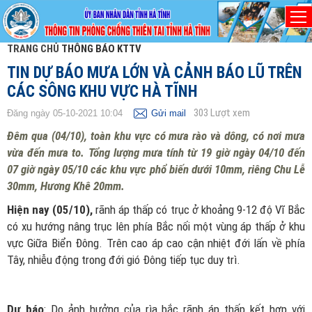
TRANG CHỦ
THÔNG BÁO KTTV
TIN DỰ BÁO MƯA LỚN VÀ CẢNH BÁO LŨ TRÊN
CÁC SÔNG KHU VỰC HÀ TĨNH
303
Lượt xem
Đăng ngày 05-10-2021 10:04
Gửi mail
Đêm qua (04/10), toàn khu vực có mưa rào và dông, có nơi mưa
vừa đến mưa to. Tổng lượng mưa tính từ 19 giờ ngày 04/10 đến
07 giờ ngày 05/10 các khu vực phổ biến dưới 10mm, riêng Chu Lễ
30mm, Hương Khê 20mm.
Hiện nay (05/10),
rãnh áp thấp có trục ở khoảng 9-12 độ Vĩ Bắc
có xu hướng nâng trục lên phía Bắc nối một vùng áp thấp ở khu
vực Giữa Biển Đông. Trên cao áp cao cận nhiệt đới lấn về phía
Tây, nhiễu động trong đới gió Đông tiếp tục duy trì.
Dự báo
: Do ảnh hưởng của rìa bắc rãnh áp thấp kết hợp với