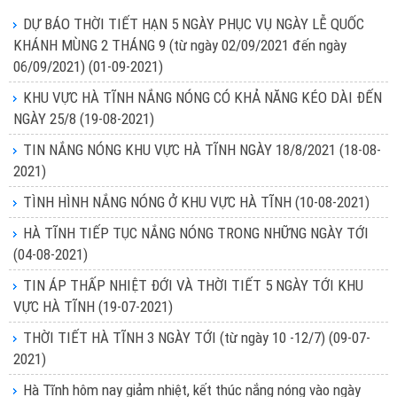
DỰ BÁO THỜI TIẾT HẠN 5 NGÀY PHỤC VỤ NGÀY LỄ QUỐC
KHÁNH MÙNG 2 THÁNG 9 (từ ngày 02/09/2021 đến ngày
06/09/2021)
(01-09-2021)
KHU VỰC HÀ TĨNH NẮNG NÓNG CÓ KHẢ NĂNG KÉO DÀI ĐẾN
NGÀY 25/8
(19-08-2021)
TIN NẮNG NÓNG KHU VỰC HÀ TĨNH NGÀY 18/8/2021
(18-08-
2021)
TÌNH HÌNH NẮNG NÓNG Ở KHU VỰC HÀ TĨNH
(10-08-2021)
HÀ TĨNH TIẾP TỤC NẮNG NÓNG TRONG NHỮNG NGÀY TỚI
(04-08-2021)
TIN ÁP THẤP NHIỆT ĐỚI VÀ THỜI TIẾT 5 NGÀY TỚI KHU
VỰC HÀ TĨNH
(19-07-2021)
THỜI TIẾT HÀ TĨNH 3 NGÀY TỚI (từ ngày 10 -12/7)
(09-07-
2021)
Hà Tĩnh hôm nay giảm nhiệt, kết thúc nắng nóng vào ngày