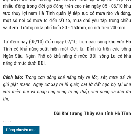
nhiễu động trong đới gió đông trên cao nên ngày 05 - 06/10 khu
vực thủy lợi nam Hà Tĩnh quản lý tiếp tục có mưa rào và dông,
một số nơi có mưa to đến rất to, mưa chủ yếu tập trung chiều
và đêm. Lượng mưa phổ biến 80 - 150mm, có nơi trên 200mm.
Từ đêm nay (05/10) đến ngày 07/10, trên các sông khu vực Hà
Tĩnh có khả năng xuất hiện một đợt lũ. Đỉnh lũ trên các sông
Ngàn Sâu, Ngàn Phố có khả năng ở mức BĐI, sông La có khả
năng ở mức dưới BĐI.
Cảnh báo:
Trong
cơn
dông khả năng xảy ra lốc, sét, mưa đá và
gió giật mạnh. Nguy cơ xảy ra lũ quét, sạt lở đất cục bộ tại khu
vực miền núi và ngập úng vùng trũng thấp
, ven sông và khu đô
thị
.
Đài Khí tượng Thủy văn tỉnh Hà Tĩnh
. . . . .
Cùng chuyên mục