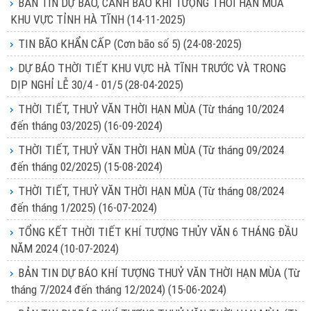
BẢN TIN DỰ BÁO, CẢNH BÁO KHÍ TƯỢNG THỜI HẠN MÙA
KHU VỰC TỈNH HÀ TĨNH
(14-11-2025)
TIN BÃO KHẨN CẤP (Cơn bão số 5)
(24-08-2025)
DỰ BÁO THỜI TIẾT KHU VỰC HÀ TĨNH TRƯỚC VÀ TRONG
DỊP NGHỈ LỄ 30/4 - 01/5
(28-04-2025)
THỜI TIẾT, THUỶ VĂN THỜI HẠN MÙA (Từ tháng 10/2024
đến tháng 03/2025)
(16-09-2024)
THỜI TIẾT, THUỶ VĂN THỜI HẠN MÙA (Từ tháng 09/2024
đến tháng 02/2025)
(15-08-2024)
THỜI TIẾT, THUỶ VĂN THỜI HẠN MÙA (Từ tháng 08/2024
đến tháng 1/2025)
(16-07-2024)
TỔNG KẾT THỜI TIẾT KHÍ TƯỢNG THỦY VĂN 6 THÁNG ĐẦU
NĂM 2024
(10-07-2024)
BẢN TIN DỰ BÁO KHÍ TƯỢNG THUỶ VĂN THỜI HẠN MÙA (Từ
tháng 7/2024 đến tháng 12/2024)
(15-06-2024)