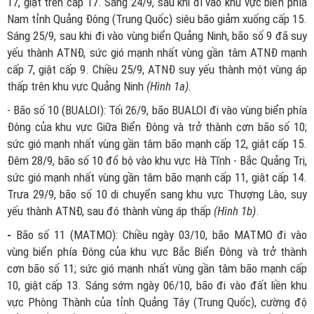
17, giật trên cấp 17. Sáng 24/9, sau khi đi vào khu vực biển phía
Nam tỉnh Quảng Đông (Trung Quốc) siêu bão giảm xuống cấp 15.
Sáng 25/9, sau khi đi vào vùng biển Quảng Ninh, bão số 9 đã suy
yếu thành ATNĐ, sức gió mạnh nhất vùng gần tâm ATNĐ mạnh
cấp 7, giật cấp 9. Chiều 25/9, ATNĐ suy yếu thành một vùng áp
thấp trên khu vực Quảng Ninh
(Hình
1a
).
- Bão số 10 (BUALOI):
Tối 26/9, bão BUALOI đi vào vùng biển phía
Đông của khu vực Giữa Biển Đông và trở thành cơn bão số 10;
sức gió mạnh nhất vùng gần tâm bão mạnh cấp 12, giật cấp 15.
Đêm 28/9, bão số 10 đổ bộ vào khu vực Hà Tĩnh - Bắc Quảng Trị,
sức gió mạnh nhất vùng gần tâm bão mạnh cấp 11, giật cấp 14.
Trưa 29/9, bão số 10 di chuyển sang khu vực Thượng Lào, suy
yếu thành ATNĐ, sau đó thành vùng áp thấp
(Hình 1
b
)
.
-
Bão số 11 (MATMO):
Chiều ngày 03/10, bão MATMO đi vào
vùng biển phía Đông của khu vực Bắc Biển Đông và trở thành
cơn bão số 11; sức gió mạnh nhất vùng gần tâm bão mạnh cấp
10, giật cấp 13. Sáng sớm ngày 06/10, bão đi vào đất liền khu
vực Phòng Thành của tỉnh Quảng Tây (Trung Quốc), cường độ