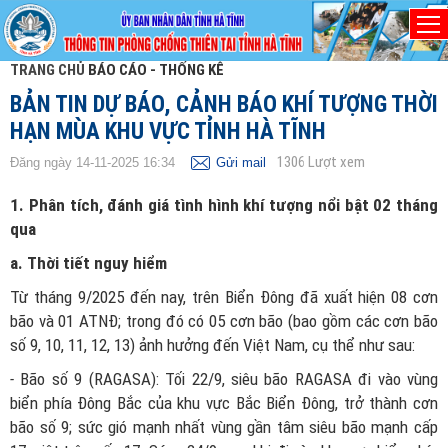
TRANG CHỦ
BÁO CÁO - THỐNG KÊ
BẢN TIN DỰ BÁO, CẢNH BÁO KHÍ TƯỢNG THỜI
HẠN MÙA KHU VỰC TỈNH HÀ TĨNH
1306
Lượt xem
Đăng ngày 14-11-2025 16:34
Gửi mail
1. Phân tích, đánh giá tình hình khí tượng nổi bật 02 tháng
qua
a. Thời tiết nguy hiểm
Từ tháng 9/2025 đến nay, trên Biển Đông đã xuất hiện 08 cơn
bão và 01 ATNĐ; trong đó có 05 cơn bão (bao gồm các cơn bão
số 9, 10, 11, 12, 13) ảnh hưởng đến Việt Nam, cụ thể như sau:
-
Bão số 9 (RAGASA): Tối 22/9, siêu bão RAGASA đi vào vùng
biển phía Đông Bắc của khu vực Bắc Biển Đông, trở thành cơn
bão số 9; sức gió mạnh nhất vùng gần tâm siêu bão mạnh cấp