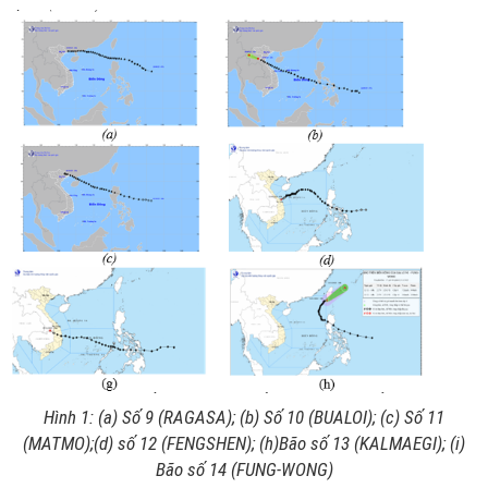
Hình 1: (a) Số 9 (RAGASA); (b) Số 10 (BUALOI); (c) Số 11
(MATMO)
;(
d
) số 12 (
FENGSHEN)
; (h)Bão số 13 (KALMAEGI); (i)
Bão số 14 (FUNG-WONG)