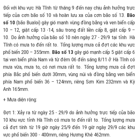
Đối với khu vực Hà Tĩnh từ tháng 9 đến nay chịu ảnh hưởng trực
tiếp của cơn bão số 10 và hoàn lưu xa của cơn bão số 13.
Bão
số 10
(bão Bualoi) gây gió mạnh vùng đồng bằng và ven biển cấp
10 – 12, giật cấp 13 -14, sâu trong đất liền cấp 8, giật cấp 9 –
10. Do ảnh hưởng của bão số 10 nên ngày 27 - 29/9 tại tỉnh Hà
Tĩnh có mưa to đến rất to. Tổng lượng mưa cả đợt các khu vực
phổ biến 200 – 355mm.
Bão số 13
gây gió mạnh cấp 5 giật cấp 6
tại ven biển phía Nam và từ đêm 06 đến sáng 8/11 ở Hà Tĩnh có
mưa vừa, mưa to, có nơi mưa rất to. Tổng lượng mưa cả đợt
phía Bắc phổ biến dưới 30mm, vùng núi và đồng bằng ven biển
phía Nam phổ biến 36 – 124mm, riêng Sơn Kim 232mm và Kỳ
Anh 165mm.
+ Mưa diện rộng:
Đợt 1: Xảy ra từ ngày 25 - 29/9 do ảnh hưởng trực tiếp của bão
10 khu vực tỉnh Hà Tĩnh có mưa to đến rất to. Tổng lượng mưa
cả đợt tính từ 19 giờ ngày 25/9 đến 19 giờ ngày 29/9 các khu
vực phổ biến 300 - 400mm, riêng Hương Khê 462mm.