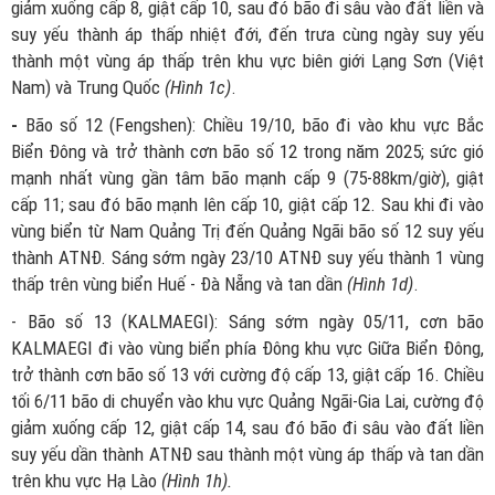
giảm xuống cấp 8, giật cấp 10, sau đó bão đi sâu vào đất liền và
suy yếu thành áp thấp nhiệt đới, đến trưa cùng ngày suy yếu
thành một vùng áp thấp trên khu vực biên giới Lạng Sơn (Việt
Nam) và Trung Quốc
(Hình 1c)
.
-
Bão số 12 (Fengshen): Chiều 19/10, bão đi vào khu vực Bắc
Biển Đông và trở thành cơn bão số 12 trong năm 2025; sức gió
mạnh nhất vùng gần tâm bão mạnh cấp 9 (75-88km/giờ), giật
cấp 11; sau đó bão mạnh lên cấp 10, giật cấp 12. Sau khi đi vào
vùng biển từ Nam Quảng Trị đến Quảng Ngãi bão số 12 suy yếu
thành ATNĐ. Sáng sớm ngày 23/10 ATNĐ suy yếu thành 1 vùng
thấp trên vùng biển Huế - Đà Nẵng và tan dần
(Hình 1d)
.
- Bão số 13 (KALMAEGI):
Sáng sớm ngày 05/11, cơn bão
KALMAEGI đi vào vùng biển phía Đông khu vực Giữa Biển Đông,
trở thành cơn bão số 13 với cường độ cấp 13, giật cấp 16. Chiều
tối 6/11 bão di chuyển vào khu vực Quảng Ngãi-Gia Lai, cường độ
giảm xuống cấp 12, giật cấp 14, sau đó bão đi sâu vào đất liền
suy yếu dần thành ATNĐ sau thành một vùng áp thấp và tan dần
trên khu vực Hạ Lào
(Hình 1
h
).