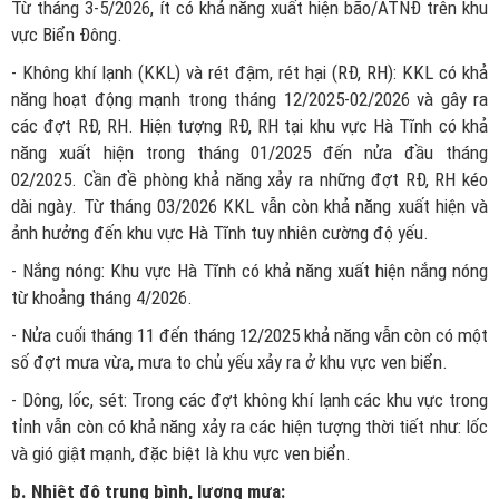
Từ tháng 3-5/2026, ít có khả năng xuất hiện bão/ATNĐ trên khu
vực Biển Đông.
- Không khí lạnh (KKL) và rét đậm, rét hại (RĐ, RH): KKL có khả
năng hoạt động mạnh trong tháng 12/2025-02/2026 và gây ra
các đợt RĐ, RH. Hiện tượng RĐ, RH tại khu vực Hà Tĩnh có khả
năng xuất hiện trong tháng 01/2025 đến nửa đầu tháng
02/2025. Cần đề phòng khả năng xảy ra những đợt RĐ, RH kéo
dài ngày. Từ tháng 03/2026 KKL vẫn còn khả năng xuất hiện và
ảnh hưởng đến khu vực Hà Tĩnh tuy nhiên cường độ yếu.
- Nắng nóng: Khu vực Hà Tĩnh có khả năng xuất hiện nắng nóng
từ khoảng tháng 4/2026.
- Nửa cuối tháng 11 đến tháng 12/2025 khả năng vẫn còn có một
số đợt mưa vừa, mưa to chủ yếu xảy ra ở khu vực ven biển.
- Dông, lốc, sét: Trong các đợt không khí lạnh các khu vực trong
tỉnh vẫn còn có khả năng xảy ra các hiện tượng thời tiết như: lốc
và gió giật mạnh, đặc biệt là khu vực ven biển.
b. Nhiệt độ trung bình, lượng mưa: