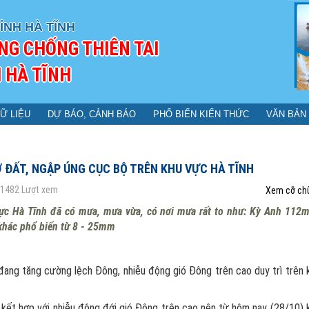
ỈNH HÀ TĨNH
NG CHỐNG THIÊN TAI
 HÀ TĨNH
Ữ LIỆU
DỰ BÁO, CẢNH BÁO
PHỔ BIẾN KIẾN THỨC
VĂN BẢN
Ở ĐẤT, NGẬP ÚNG CỤC BỘ TRÊN KHU VỰC HÀ TĨNH
1482
Lượt xem
Xem cỡ ch
vực Hà Tĩnh đã có mưa, mưa vừa, có nơi mưa rất to như: Kỳ Anh 112
hác phổ biến từ 8 - 25mm
 đang tăng cường lệch Đông, nhiễu động gió Đông trên cao duy trì trên 
kết hợp với nhiễu động đới gió Đông trên cao nên từ hôm nay (28/10) 