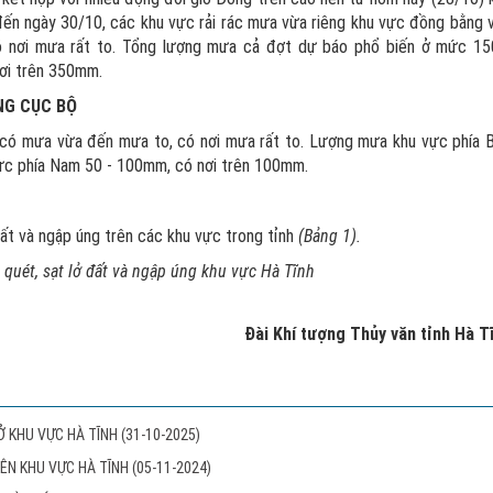
đến ngày 30/10, các khu vực rải rác mưa vừa riêng khu vực đồng bằng 
ó nơi mưa rất to. Tổng lượng mưa cả đợt dự báo phổ biến ở mức 15
ơi trên 350mm.
NG CỤC BỘ
h có mưa vừa đến mưa to, có nơi mưa rất to. Lượng mưa khu vực phía 
vực phía Nam 50 - 100mm, có nơi trên 100mm.
 đất và ngập úng trên các khu vực trong tỉnh
(
B
ảng 1).
ũ quét, sạt lở đất và ngập úng khu vực Hà Tĩnh
Đài Khí tượng Thủy văn tỉnh Hà T
LỞ KHU VỰC HÀ TĨNH
(31-10-2025)
RÊN KHU VỰC HÀ TĨNH
(05-11-2024)