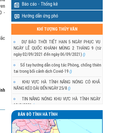
Báo cáo - Thống kê
ven
0 -
Hướng dẫn ứng phó
KHÍ TƯỢNG THỦY VĂN
Bắc
DỰ BÁO THỜI TIẾT HẠN 5 NGÀY PHỤC VỤ
NGÀY LỄ QUỐC KHÁNH MÙNG 2 THÁNG 9 (từ
ngày 02/09/2021 đến ngày 06/09/2021)
()
Sổ tay hướng dẫn công tác Phòng, chống thiên
tai trong bối cảnh dịch Covid-19
()
KHU VỰC HÀ TĨNH NẮNG NÓNG CÓ KHẢ
NĂNG KÉO DÀI ĐẾN NGÀY 25/8
()
ĩnh
TIN NẮNG NÓNG KHU VỰC HÀ TĨNH NGÀY
18/8/2021
()
BẢN ĐỒ TỈNH HÀ TĨNH
TÌNH HÌNH NẮNG NÓNG Ở KHU VỰC HÀ TĨNH
()