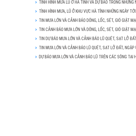
TÌNH HÌNH MƯA LŨ Ở HÀ TĨNH VÀ DỰ BÁO TRONG NHỮNG 
TÌNH HÌNH MƯA, LŨ Ở KHU VỰC HÀ TĨNH NHỮNG NGÀY TỚ
TIN MƯA LỚN VÀ CẢNH BÁO DÔNG, LỐC, SÉT, GIÓ GIẬT 
TIN CẢNH BÁO MƯA LỚN VÀ DÔNG, LỐC, SÉT, GIÓ GIẬT 
TIN DỰ BÁO MƯA LỚN VÀ CẢNH BÁO LŨ QUÉT, SẠT LỞ ĐẤT
TIN MƯA LỚN VÀ CẢNH BÁO LŨ QUÉT, SẠT LỞ ĐẤT, NGẬP
DỰ BÁO MƯA LỚN VÀ CẢNH BÁO LŨ TRÊN CÁC SÔNG TẠI 