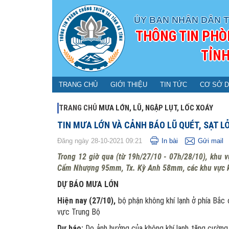
ỦY BAN NHÂN DÂN T
THÔNG TIN PHÒ
TỈNH
TRANG CHỦ
GIỚI THIỆU
TIN TỨC
CƠ SỞ D
TRANG CHỦ
MƯA LỚN, LŨ, NGẬP LỤT, LỐC XOÁY
TIN MƯA LỚN VÀ CẢNH BÁO LŨ QUÉT, SẠT L
Đăng ngày 28-10-2021 09:21
In bài
Gửi mail
Trong 12 giờ qua (từ 19h/27/10 - 07h/28/10), khu 
Cẩm Nhượng 95mm, Tx. Kỳ Anh 58mm, các khu vực k
DỰ BÁO MƯA LỚN
H
iện nay (27/10),
bộ phận không khí lạnh ở phía Bắc
vực Trung Bộ
Dự
báo
:
Do ảnh hưởng của không khí lạnh tăng cường 