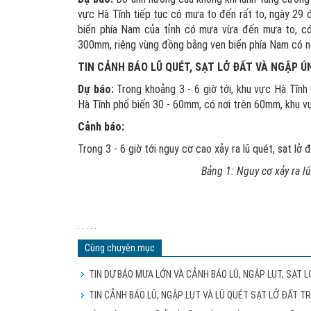
vực Hà Tĩnh tiếp tục có mưa to đến rất to, ngày 29 
biển phía Nam của tỉnh có mưa vừa đến mưa to, c
300mm, riêng vùng đồng bằng ven biển phía Nam có n
TIN CẢNH BÁO LŨ QUÉT, SẠT LỞ ĐẤT VÀ NGẬP Ú
Dự báo:
Trong khoảng 3 - 6 giờ tới, khu vực Hà Tĩn
Hà Tĩnh phổ biến 30 - 60mm, có nơi trên 60mm, khu 
Cảnh báo:
Trong 3 - 6 giờ tới nguy cơ cao xảy ra lũ quét, sạt lở
Bảng 1:
Nguy cơ
xảy ra
l
. . . . .
Cùng chuyên mục
TIN DỰ BÁO MƯA LỚN VÀ CẢNH BÁO LŨ, NGẬP LỤT, SẠT 
TIN CẢNH BÁO LŨ, NGẬP LỤT VÀ LŨ QUÉT SẠT LỞ ĐẤT T