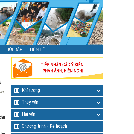
HỎI ĐÁP
LIÊN HỆ
ữ
Khí tượng
mm,
Thủy văn
Hải văn
khu
Chương trình - Kế hoạch
khu