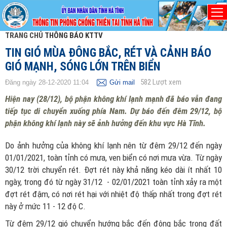
TRANG CHỦ
THÔNG BÁO KTTV
TIN GIÓ MÙA ĐÔNG BẮC, RÉT VÀ CẢNH BÁO
GIÓ MẠNH, SÓNG LỚN TRÊN BIỂN
582
Lượt xem
Đăng ngày 28-12-2020 11:04
Gửi mail
Hiện nay (28/12), bộ phận không khí lạnh mạnh đã báo vẫn đang
tiếp tục di chuyển xuống phía Nam. Dự báo đến đêm 29/12, bộ
phận không khí lạnh này sẽ ảnh hưởng đến khu vực Hà Tĩnh.
Do ảnh hưởng của không khí lạnh nên từ đêm 29/12 đến ngày
01/01/2021, toàn tỉnh có mưa, ven biển có nơi mưa vừa. Từ ngày
30/12 trời chuyển rét. Đợt rét này khả năng kéo dài ít nhất 10
ngày, trong đó từ ngày 31/12 - 02/01/2021 toàn tỉnh xảy ra một
đợt rét đậm, có nơi rét hại với nhiệt độ thấp nhất trong đợt rét
này ở mức 11 - 12 độ C.
Từ đêm 29/12 gió chuyển hướng bắc đến đông bắc trong đất