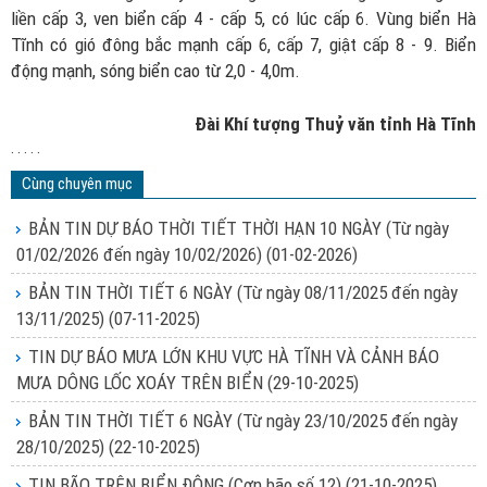
liền cấp 3, ven biển cấp 4 - cấp 5, có lúc cấp 6. Vùng biển Hà
Tĩnh có gió đông bắc mạnh cấp 6, cấp 7, giật cấp 8 - 9. Biển
động mạnh, sóng biển cao từ 2,0 - 4,0m.
Đài Khí tượng Thuỷ văn tỉnh Hà Tĩnh
. . . . .
Cùng chuyên mục
BẢN TIN DỰ BÁO THỜI TIẾT THỜI HẠN 10 NGÀY (Từ ngày
01/02/2026 đến ngày 10/02/2026)
(01-02-2026)
BẢN TIN THỜI TIẾT 6 NGÀY (Từ ngày 08/11/2025 đến ngày
13/11/2025)
(07-11-2025)
TIN DỰ BÁO MƯA LỚN KHU VỰC HÀ TĨNH VÀ CẢNH BÁO
MƯA DÔNG LỐC XOÁY TRÊN BIỂN
(29-10-2025)
BẢN TIN THỜI TIẾT 6 NGÀY (Từ ngày 23/10/2025 đến ngày
28/10/2025)
(22-10-2025)
TIN BÃO TRÊN BIỂN ĐÔNG (Cơn bão số 12)
(21-10-2025)