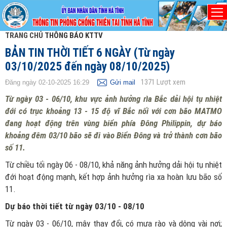
TRANG CHỦ
THÔNG BÁO KTTV
BẢN TIN THỜI TIẾT 6 NGÀY (Từ ngày
03/10/2025 đến ngày 08/10/2025)
1371
Lượt xem
Đăng ngày 02-10-2025 16:29
Gửi mail
Từ ngày 03 - 06/10, khu vực ảnh hưởng rìa Bắc dải hội tụ nhiệt
đới có trục khoảng 13 - 15 độ vĩ Bắc nối với cơn bão MATMO
đang hoạt động trên vùng biển phía Đông Philippin, dự báo
khoảng đêm 03/10 bão sẽ đi vào Biển Đông và trở thành cơn bão
số 11.
Từ chiều tối ngày 06 - 08/10, khả năng ảnh hưởng dải hội tụ nhiệt
đới hoạt động mạnh, kết hợp ảnh hưởng rìa xa hoàn lưu bão số
11.
Dự báo thời tiết
từ ngày 03/10 - 08/10
Từ ngày 03 - 06/10, mây thay đổi, có mưa rào và dông vài nơi;