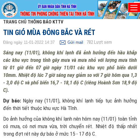
TRANG CHỦ
THÔNG BÁO KTTV
TIN GIÓ MÙA ĐÔNG BẮC VÀ RÉT
782
Lượt xem
Đăng ngày 11-01-2022 14:37
Gửi mail
Sáng nay (11/01), không khí lạnh đã ảnh hưởng đến hầu khắp
các khu vực trong tỉnh gây mưa và mưa nhỏ với lượng mưa tính
từ 01 giờ đến 07 giờ ngày 11/01 các khu vực phổ biến dưới
10mm. Nhiệt độ lúc 7 giờ sáng nay giảm so với 7 giờ hôm qua 1,3
- 3,0 độ C và phổ biến 16,7 - 18,1 độ C (riêng Hoành Sơn 18,9 độ
C).
Dự báo:
Ngày nay (11/01), không khí lạnh tiếp tục ảnh hưởng
đến thời tiết thuộc khu vực Hà Tĩnh.
Do ảnh hưởng của không khí lạnh nên hôm nay (11/01) toàn tỉnh
có mưa, có nơi mưa vừa, trời chuyển rét. Nhiệt độ thấp nhất
trong đợt rét này dự báo ở mức 15 - 17 độ C.