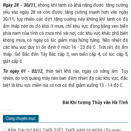
Ngày 28 - 30//11
,
không khí lạnh có khả năng được tăng cường
yếu vào ngày 28 và còn được tăng cường mạnh hơn vào ngày
30/11, tuy nhiên các đợt tăng cường này không khí lạnh có độ
ẩm thấp nên do đó khá ít mưa, chỉ khu vực đồng bằng ven biển
phía nam của tỉnh có mưa nhỏ vài nơi, các khu vực khác phổ biến
không mưa, có ngày có lúc giảm mây hửng nắng. Nền nhiệt độ
các khu vực duy trì ổn định ở mức 16 - 23 độ C. Trời rét, độ ẩm
thấp. Gió Bắc đến Tây Bắc cấp 3, ven biển cấp 4, có lúc cấp 5,
giật cấp 6.
Từ ngày 01 - 02/12,
thời tiết khô ráo, ngày có nắng ấm. Tuy
nhiên, do trời quang mây nên ban đêm nhiệt độ các khu vực, đặc
biệt là khu vực miền núi có nơi có thể giảm xuống 13 - 14 độ C.
Đài Khí tượng Thủy văn Hà Tĩnh
. . . . .
Cùng chuyên mục
BẢN TIN DỰ BÁO THỜI TIẾT THỜI HẠN 10 NGÀY (Từ ngày