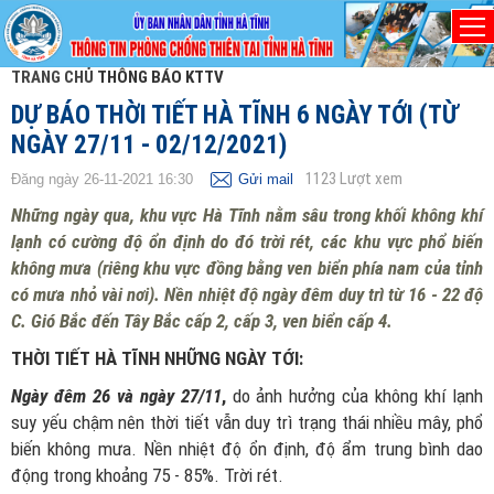
TRANG CHỦ
THÔNG BÁO KTTV
DỰ BÁO THỜI TIẾT HÀ TĨNH 6 NGÀY TỚI (TỪ
NGÀY 27/11 - 02/12/2021)
1123
Lượt xem
Đăng ngày 26-11-2021 16:30
Gửi mail
Những ngày qua, khu vực Hà Tĩnh nằm sâu trong khối không khí
lạnh có cường độ ổn định do đó trời rét, các khu vực phổ biến
không mưa (riêng khu vực đồng bằng ven biển phía nam của tỉnh
có mưa nhỏ vài nơi). Nền nhiệt độ ngày đêm duy trì từ 16 - 22 độ
C. Gió Bắc đến Tây Bắc cấp 2, cấp 3, ven biển cấp 4.
THỜI TIẾT HÀ TĨNH NHỮNG NGÀY TỚI:
Ngày đêm 26 và ngày 27/11
,
do ảnh hưởng của không khí lạnh
suy yếu chậm nên thời tiết vẫn duy trì trạng thái nhiều mây, phổ
biến không mưa. Nền nhiệt độ ổn định, độ ẩm trung bình dao
động trong khoảng 75 - 85%. Trời rét.