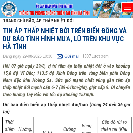
TRANG CHỦ
BÃO, ÁP THẤP NHIỆT ĐỚI
TIN ÁP THẤP NHIỆT ĐỚI TRÊN BIỂN ĐÔNG VÀ
DỰ BÁO TÌNH HÌNH MƯA, LŨ TRÊN KHU VỰC
HÀ TĨNH
1807
Lượt xem
Đăng ngày 29-08-2025 10:30
Gửi mail
Hồi 07 giờ ngày 29/8, vị trí tâm áp thấp nhiệt đới ở vào khoảng
15,8 độ Vĩ Bắc; 113,5 độ Kinh Đông trên vùng biển phía Đông
Nam đặc khu Hoàng Sa. Sức gió mạnh nhất vùng gần tâm áp
thấp nhiệt đới mạnh cấp 6-7 (39-61km/giờ), giật cấp 9. Di chuyển
theo hướng Tây Bắc với tốc độ khoảng 15km/h.
Dự báo diễn biến áp thấp nhiệt đới/bão (
trong 24 đến 36 giờ
tới)
Thời
Cấp độ rủi ro
Vùng
điểm
Hướng,
Cường
thiên tai (Khu
Vị trí
nguy