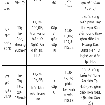
dự
tốc độ
độ
vực chịu ảnh
hiểm
báo
hưởng)
Cấp 3: vùng
17,3N-
biển phía Tây
Tây
109,0E;
Cấp
khu vực Bắc
07
15,0-
Tây
trên vùng
8,
Biển Đông (bao
giờ
18,0N;
Bắc,
biển từ
giật
gồm đặc khu
107,5-
ngày
khoảng
Nghệ An
cấp
Hoàng Sa),
115,0E
30/8
20km/h
đến Tp.
10
vùng biển từ
Huế
Nghệ An đến
Tp. Huế
Cấp 3: vùng
16,0-
17,9N-
Tây
biển từ Nghệ
07
19,5N;
104,5E;
Tây
<
An đến Tp.
giờ
phía
Bắc,
cấp
Huế (bao gồm
trên khu
Tây kinh
ngày
20-
6
đảo Hòn Ngư,
vực Trung
tuyến
31/8
25km/h
đặc khu Cồn
Lào
110,5E
Cỏ)