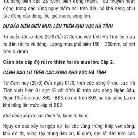
10; sóng biển cao 2,0-5,0m, biển động mạnh. Tàu thuyền hoạt
động trong các vùng nguy hiểm nói trên đều có khả năng chịu
tác động của dông, lốc, gió mạnh, sóng lớn.
DỰ BÁO DIỄN BIẾN MƯA LỚN TRÊN KHU VỰC HÀ TĨNH
Từ chiều tối và đêm 29/8 đến 31/8,
khu vực tỉnh Hà Tĩnh có mưa
to đến rất to và dông. Lượng mưa phổ biến 150 – 350mm, có nơi
trên 550mm
Cảnh báo cấp độ rủi ro thiên tai do mưa lớn: Cấp 2.
CẢNH BÁO LŨ TRÊN CÁC SÔNG
KHU VỰC
HÀ TĨNH
Từ đêm nay (29/8) đến ngày 01/9, trên các sông ở khu vực Hà
Tĩnh xuất hiện 01 đợt lũ với đỉnh lũ trên các sông Ngàn Sâu,
Ngàn Phố lên mức BĐ2 - BĐ3, có nơi trên BĐ3, hạ lưu sông La có
khả năng lên mức xấp xỉ BĐ2.
Khả năng xảy ra các thiên tai khác đi kèm
:
Nguy cơ cao xảy ra ngập lụt tại các vùng trũng thấp ven sông,
khu đô thị, vùng tập trung dân cư, lũ quét, sạt lở đất trên các