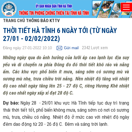
TRANG CHỦ
THÔNG BÁO KTTV
THỜI TIẾT HÀ TĨNH 6 NGÀY TỚI (TỪ NGÀY
27/01 - 02/02/2022)
2342
Lượt xem
Đăng ngày 27-01-2022 10:10
Gửi mail
Những ngày qua do ảnh hưởng của lưỡi áp cao lạnh lục địa suy
yếu và di chuyển ra phía Đông đo đó thời tiết khô ráo và nắng
ấm. Các khu vực phổ biến ít mưa, sáng sớm có sương mù và
sương mù nhẹ, trưa chiều trời nắng. Nền nhiệt độ tăng với nhiệt
độ cao nhất ngày tăng lên 25 - 27 độ C, riêng Hương Khê nhiệt
độ cao nhất ngày xấp xỉ đạt 28 độ C.
Dự báo:
Ngày 28 - 29/01 khu vực Hà Tĩnh tiếp tục duy trì trạng
thái thời tiết tốt, phổ biến không mưa, sáng sớm có nơi có sương
mù, trưa, chiều có nắng. Nhiệt độ ở mức cao với nhiệt độ ngày
đêm dao động từ 20 - 26 độ C. Đêm và sáng trời lạnh.