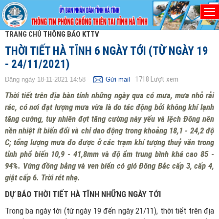
TRANG CHỦ
THÔNG BÁO KTTV
THỜI TIẾT HÀ TĨNH 6 NGÀY TỚI (TỪ NGÀY 19
- 24/11/2021)
1718
Lượt xem
Đăng ngày 18-11-2021 14:58
Gửi mail
Thời tiết trên địa bàn tỉnh những ngày qua có mưa, mưa nhỏ rải
rác, có nơi đạt lượng mưa vừa là do tác động bởi không khí lạnh
tăng cường, tuy nhiên đợt tăng cường này yếu và lệch Đông nên
nền nhiệt ít biến đổi và chỉ dao động trong khoảng 18,1 - 24,2 độ
C; tổng lượng mưa đo được ở các trạm khí tượng thuỷ văn trong
tỉnh phổ biến 10,9 - 41,8mm và độ ẩm trung bình khá cao 85 -
94%. Vùng đồng bằng và ven biển có gió Đông Bắc cấp 3, cấp 4,
giật cấp 6. Trời rét nhẹ.
DỰ BÁO THỜI TIẾT HÀ TĨNH NHỮNG NGÀY TỚI
Trong ba ngày tới (từ ngày 19 đến ngày 21/11), thời tiết trên địa