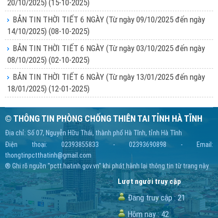
20/10/2025)
(15-10-2025)
BẢN TIN THỜI TIẾT 6 NGÀY (Từ ngày 09/10/2025 đến ngày
14/10/2025)
(08-10-2025)
BẢN TIN THỜI TIẾT 6 NGÀY (Từ ngày 03/10/2025 đến ngày
08/10/2025)
(02-10-2025)
BẢN TIN THỜI TIẾT 6 NGÀY (Từ ngày 13/01/2025 đến ngày
18/01/2025)
(12-01-2025)
© THÔNG TIN PHÒNG CHỐNG THIÊN TAI TỈNH HÀ TĨNH
Địa chỉ: Số 07, Nguyễn Hữu Thái, thành phố Hà Tĩnh, tỉnh Hà Tĩnh
Điện thoại: 02393855833 - 02393690898 - Email:
thongtinpctthatinh@gmail.com
® Ghi rõ nguồn "pctt.hatinh.gov.vn" khi phát hành lại thông tin từ trang này.
Lượt người truy cập
Đang truy cập :
21
Hôm nay :
42