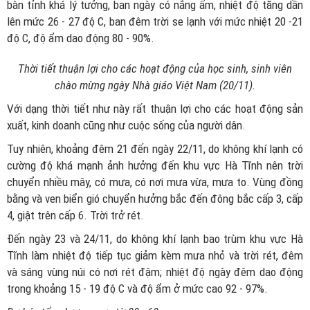
bàn tỉnh khá lý tưởng, ban ngày có nắng ấm, nhiệt độ tăng dần
lên mức 26 - 27 độ C, ban đêm trời se lạnh với mức nhiệt 20 -21
độ C, độ ẩm dao động 80 - 90%.
Thời tiết thuận lợi cho các hoạt động của học sinh, sinh viên
chào mừng ngày Nhà giáo Việt Nam (20/11).
Với dạng thời tiết như này rất thuận lợi cho các hoạt động sản
xuất, kinh doanh cũng như cuộc sống của người dân.
Tuy nhiên, khoảng đêm 21 đến ngày 22/11, do không khí lạnh có
cường độ khá mạnh ảnh hưởng đến khu vực Hà Tĩnh nên trời
chuyển nhiều mây, có mưa, có nơi mưa vừa, mưa to. Vùng đồng
bằng và ven biển gió chuyển hưởng bắc đến đông bắc cấp 3, cấp
4, giật trên cấp 6. Trời trở rét.
Đến ngày 23 và 24/11, do không khí lạnh bao trùm khu vực Hà
Tĩnh làm nhiệt độ tiếp tục giảm kèm mưa nhỏ và trời rét, đêm
và sáng vùng núi có nơi rét đậm; nhiệt độ ngày đêm dao động
trong khoảng 15 - 19 độ C và độ ẩm ở mức cao 92 - 97%.