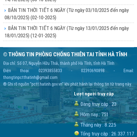
BẢN TIN THỜI TIẾT 6 NGÀY (Từ ngày 03/10/2025 đến ngày
08/10/2025)
(02-10-2025)
BẢN TIN THỜI TIẾT 6 NGÀY (Từ ngày 13/01/2025 đến ngày
18/01/2025)
(12-01-2025)
© THÔNG TIN PHÒNG CHỐNG THIÊN TAI TỈNH HÀ TĨNH
Địa chỉ: Số 07, Nguyễn Hữu Thái, thành phố Hà Tĩnh, tỉnh Hà Tĩnh
Điện thoại: 02393855833 - 02393690898 - Email:
thongtinpctthatinh@gmail.com
® Ghi rõ nguồn "pctt.hatinh.gov.vn" khi phát hành lại thông tin từ trang này.
Lượt người truy cập
Đang truy cập :
23
Hôm nay :
751
Tháng này :
8.225
Tổng truy cập :
26.337.117