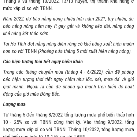
Tháng 9 và tháng 10/2022, 13/13 huyện, thị thành khả năng ở
mức xấp xỉ so với TBNN.
Năm 2022, dự báo nắng nóng nhiều hơn năm 2021, tuy nhiên, dự
báo nắng nóng năm nay ít gay gắt và không kéo dài, nắng nóng
khả năng kết thúc sớm.
Tại Hà Tĩnh đợt nắng nóng diện rộng có khả năng xuất hiện muộn
hơn so với
TBNN
(khoảng nửa tháng 5 mới xuất hiện nắng nóng).
Các hiện tượng thời tiết nguy hiểm khác
Trong các tháng chuyển mùa (tháng 4 - 6/2022), cần đề phòng
các hiện tượng thời tiết nguy hiểm như lốc, sét, mưa đá và gió
giật mạnh. Ngoài ra cần đề phòng gió mạnh trên biển do hoạt
động của gió mùa Đông Bắc.
Lượng mưa
Từ tháng 5 đến tháng 8/2022 tổng lượng mưa phổ biến thấp hơn
10 - 25% so với TBNN cùng thời kỳ. Vào tháng 9/2022, tổng
lượng mưa xấp xỉ so với TBNN. Tháng 10/2022, tổng lượng mưa
phổ biến cao hơn từ 10-15% so với TBNN.