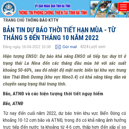
TRANG CHỦ
THÔNG BÁO KTTV
BẢN TIN DỰ BÁO THỜI TIẾT HẠN MÙA - TỪ
THÁNG 5 ĐẾN THÁNG 10 NĂM 2022
4324
Lượt xem
Đăng ngày 16-04-2022 16:08
Gửi mail
Hiện tượng ENSO: Dự báo khả năng ENSO sẽ tiếp tục duy trì ở
trạng thái La Nina đến các tháng đầu mùa hè với xác suất
khoảng 50-60%, sau đó nhiệt độ mặt nước biển tại khu vực trung
tâm Thái Bình Dương (khu vực Nino3.4) có khả năng tăng dần và
chuyển sang trạng thái trung tính.
Bão, ATNĐ và các hiện tượng thời tiết nguy hiểm
Bão, ATNĐ
Từ nay đến cuối năm 2022, dự báo trên khu vực Biển Đông có
khoảng 10-12 cơn bão và ATNĐ, trong đó có khả năng ảnh hưởng
trực tiếp đến nước ta khoảng từ 4-6 cơn, thấp hơn đến xấp xỉ so