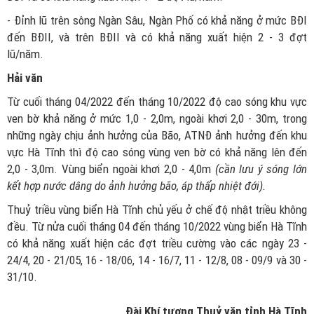
- Đỉnh lũ trên sông Ngàn Sâu, Ngàn Phố có khả năng ở mức BĐI
đến BĐII, và trên BĐII và có khả năng xuất hiện 2 - 3 đợt
lũ/năm.
Hải văn
Từ cuối tháng 04/2022 đến tháng 10/2022 độ cao sóng khu vực
ven bờ khả năng ở mức 1,0 - 2,0m, ngoài khơi 2,0 - 30m, trong
những ngày chịu ảnh hưởng của Bão, ATNĐ ảnh hưởng đến khu
vực Hà Tĩnh thì độ cao sóng vùng ven bờ có khả năng lên đến
2,0 - 3,0m. Vùng biển ngoài khơi 2,0 - 4,0m
(cần lưu ý sóng lớn
kết hợp nước dâng do ảnh hưởng bão, áp thấp nhiệt đới).
Thuỷ triều vùng biển Hà Tĩnh chủ yếu ở chế độ nhật triều không
đều. Từ nửa cuối tháng 04 đến tháng 10/2022 vùng biển Hà Tĩnh
có khả năng xuất hiện các đợt triều cường vào các ngày 23 -
24/4, 20 - 21/05, 16 - 18/06, 14 - 16/7, 11 - 12/8, 08 - 09/9 và 30 -
31/10.
Đài Khí tượng Thuỷ văn tỉnh Hà Tĩnh