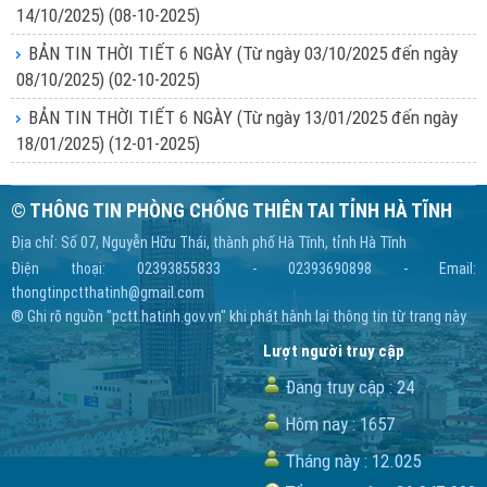
14/10/2025)
(08-10-2025)
BẢN TIN THỜI TIẾT 6 NGÀY (Từ ngày 03/10/2025 đến ngày
08/10/2025)
(02-10-2025)
BẢN TIN THỜI TIẾT 6 NGÀY (Từ ngày 13/01/2025 đến ngày
18/01/2025)
(12-01-2025)
© THÔNG TIN PHÒNG CHỐNG THIÊN TAI TỈNH HÀ TĨNH
Địa chỉ: Số 07, Nguyễn Hữu Thái, thành phố Hà Tĩnh, tỉnh Hà Tĩnh
Điện thoại: 02393855833 - 02393690898 - Email:
thongtinpctthatinh@gmail.com
® Ghi rõ nguồn "pctt.hatinh.gov.vn" khi phát hành lại thông tin từ trang này.
Lượt người truy cập
Đang truy cập :
24
Hôm nay :
1657
Tháng này :
12.025