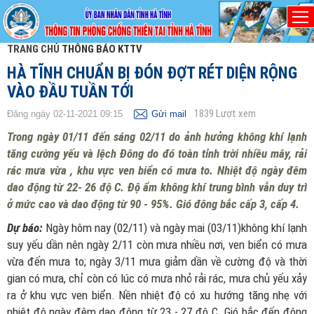
TRANG CHỦ
THÔNG BÁO KTTV
HÀ TĨNH CHUẨN BỊ ĐÓN ĐỢT RÉT DIỆN RỘNG
VÀO ĐẦU TUẦN TỚI
1839
Lượt xem
Đăng ngày 02-11-2021 09:15
Gửi mail
Trong ngày 01/11 đến sáng 02/11 do ảnh hưởng không khí lạnh
tăng cường yếu và lệch Đông do đó toàn tỉnh trời nhiều mây, rải
rác mưa vừa , khu vực ven biển có mưa to. Nhiệt độ ngày đêm
dao động từ 22- 26 độ C. Độ ẩm không khí trung bình vẫn duy trì
ở mức cao và dao động từ 90 - 95%. Gió đông bắc cấp 3, cấp 4.
Dự báo:
Ngày hôm nay (02/11) và ngày mai (03/11)không khí lạnh
suy yếu dần nên ngày 2/11 còn mưa nhiều nơi, ven biển có mưa
vừa đến mưa to; ngày 3/11 mưa giảm dần về cường độ và thời
gian có mưa, chỉ còn có lúc có mưa nhỏ rải rác, mưa chủ yếu xảy
ra ở khu vực ven biển. Nền nhiệt độ có xu hướng tăng nhẹ với
nhiệt độ ngày đêm dao động từ 23 - 27 độ C. Gió bắc đến đông