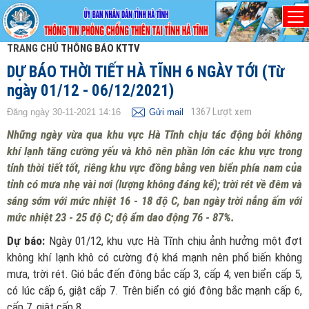
TRANG CHỦ
THÔNG BÁO KTTV
DỰ BÁO THỜI TIẾT HÀ TĨNH 6 NGÀY TỚI (Từ
ngày 01/12 - 06/12/2021)
1367
Lượt xem
Đăng ngày 30-11-2021 14:16
Gửi mail
Những ngày vừa qua khu vực Hà Tĩnh chịu tác động bởi không
khí lạnh tăng cường yếu và khô nên phần lớn các khu vực trong
tỉnh thời tiết tốt, riêng khu vực đồng bằng ven biển phía nam của
tỉnh có mưa nhẹ vài nơi (lượng không đáng kể); trời rét về đêm và
sáng sớm với mức nhiệt 16 - 18 độ C, ban ngày trời nắng ấm với
mức nhiệt 23 - 25 độ C; độ ẩm dao động 76 - 87%.
Dự báo:
Ngày 01/12, khu vực Hà Tĩnh chịu ảnh hưởng một đợt
không khí lạnh khô có cường độ khá mạnh nên phổ biến không
mưa, trời rét. Gió bắc đến đông bắc cấp 3, cấp 4; ven biển cấp 5,
có lúc cấp 6, giật cấp 7. Trên biển có gió đông bắc mạnh cấp 6,
cấp 7, giật cấp 8.