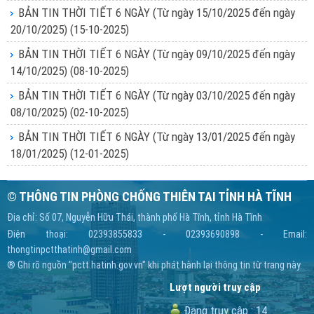
BẢN TIN THỜI TIẾT 6 NGÀY (Từ ngày 15/10/2025 đến ngày
20/10/2025)
(15-10-2025)
BẢN TIN THỜI TIẾT 6 NGÀY (Từ ngày 09/10/2025 đến ngày
14/10/2025)
(08-10-2025)
BẢN TIN THỜI TIẾT 6 NGÀY (Từ ngày 03/10/2025 đến ngày
08/10/2025)
(02-10-2025)
BẢN TIN THỜI TIẾT 6 NGÀY (Từ ngày 13/01/2025 đến ngày
18/01/2025)
(12-01-2025)
© THÔNG TIN PHÒNG CHỐNG THIÊN TAI TỈNH HÀ TĨNH
Địa chỉ: Số 07, Nguyễn Hữu Thái, thành phố Hà Tĩnh, tỉnh Hà Tĩnh
Điện thoại: 02393855833 - 02393690898 - Email:
thongtinpctthatinh@gmail.com
® Ghi rõ nguồn "pctt.hatinh.gov.vn" khi phát hành lại thông tin từ trang này.
Lượt người truy cập
Đang truy cập :
14