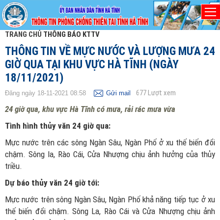
TRANG CHỦ
THÔNG BÁO KTTV
THÔNG TIN VỀ MỰC NƯỚC VÀ LƯỢNG MƯA 24
GIỜ QUA TẠI KHU VỰC HÀ TĨNH (NGÀY
18/11/2021)
677
Lượt xem
Đăng ngày 18-11-2021 08:58
Gửi mail
24 giờ qua, khu vực Hà Tĩnh có mưa, rải rác mưa vừa
Tình hình thủy văn 24 giờ qua:
Mực nước trên các sông Ngàn Sâu, Ngàn Phố ở xu thế biến đổi
chậm. Sông la, Rào Cái, Cửa Nhượng chịu ảnh hưởng của thủy
triều.
Dự báo thủy văn 24 giờ tới:
Mực nước trên sông Ngàn Sâu, Ngàn Phố khả năng tiếp tục ở xu
thế biến đổi chậm. Sông La, Rào Cái và Cửa Nhượng chịu ảnh