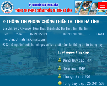
Home
/ không tìm thấy trang
Trang bạn đang xem không tồn tại!
© THÔNG TIN PHÒNG CHỐNG THIÊN TAI TỈNH HÀ TĨNH
Địa chỉ: Số 07, Nguyễn Hữu Thái, thành phố Hà Tĩnh, tỉnh Hà Tĩnh
Điện thoại: 02393855833 - 02393690898 - Email:
thongtinpctthatinh@gmail.com
® Ghi rõ nguồn "pctt.hatinh.gov.vn" khi phát hành lại thông tin từ trang này.
Lượt người truy cập
Đang truy cập :
47
Hôm nay :
849
Tháng này :
9.951
Tổng truy cập :
26.341.509