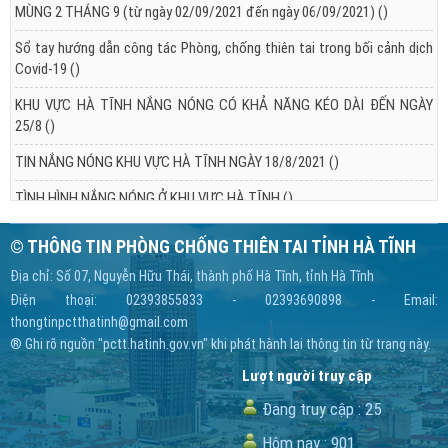
MÙNG 2 THÁNG 9 (từ ngày 02/09/2021 đến ngày 06/09/2021)
()
Sổ tay hướng dẫn công tác Phòng, chống thiên tai trong bối cảnh dịch
Covid-19
()
KHU VỰC HÀ TĨNH NẮNG NÓNG CÓ KHẢ NĂNG KÉO DÀI ĐẾN NGÀY
25/8
()
TIN NẮNG NÓNG KHU VỰC HÀ TĨNH NGÀY 18/8/2021
()
TÌNH HÌNH NẮNG NÓNG Ở KHU VỰC HÀ TĨNH
()
© THÔNG TIN PHÒNG CHỐNG THIÊN TAI TỈNH HÀ TĨNH
Địa chỉ: Số 07, Nguyễn Hữu Thái, thành phố Hà Tĩnh, tỉnh Hà Tĩnh
Điện thoại: 02393855833 - 02393690898 - Email:
thongtinpctthatinh@gmail.com
® Ghi rõ nguồn "pctt.hatinh.gov.vn" khi phát hành lại thông tin từ trang này.
Lượt người truy cập
Đang truy cập :
25
Hôm nay :
901