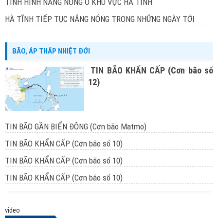
TÌNH HÌNH NẮNG NÓNG Ở KHU VỰC HÀ TĨNH
HÀ TĨNH TIẾP TỤC NẮNG NÓNG TRONG NHỮNG NGÀY TỚI
BÃO, ÁP THẤP NHIỆT ĐỚI
TIN BÃO KHẨN CẤP (Cơn bão số
12)
TIN BÃO GẦN BIỂN ĐÔNG (Cơn bão Matmo)
TIN BÃO KHẨN CẤP (Cơn bão số 10)
TIN BÃO KHẨN CẤP (Cơn bão số 10)
TIN BÃO KHẨN CẤP (Cơn bão số 10)
video