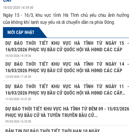
14/03/2026 14:39:00
Ngày 15 - 16/3, khu vực tỉnh Hà Tĩnh chủ yếu chịu ảnh hưởng
của không khí lạnh suy yếu và di chuyển dần ra phía Đông.
MỚI CẬP NHẬT
DỰ BÁO THỜI TIẾT KHU VỰC HÀ TĨNH TỪ NGÀY 15 -
16/03/2026 PHỤC VỤ BẦU CỬ QUỐC HỘI VÀ HĐND CÁC CẤP
14/03/2026 14:39:00
DỰ BÁO THỜI TIẾT KHU VỰC HÀ TĨNH TỪ NGÀY 14 -
16/03/2026 PHỤC VỤ BẦU CỬ QUỐC HỘI VÀ HĐND CÁC CẤP
13/03/2026 17:24:00
DỰ BÁO THỜI TIẾT KHU VỰC HÀ TĨNH TỪ NGÀY 11 -
16/03/2026 PHỤC VỤ BẦU CỬ QUỐC HỘI VÀ HĐND CÁC CẤP...
11/03/2026 10:21:00
DỰ BÁO THỜI TIẾT KHU VỰC HÀ TĨNH TỪ ĐÊM 09 - 15/03/2026
PHỤC VỤ BẦU CỬ VÀ TUYÊN TRUYỀN BẦU CỬ...
09/03/2026 16:32:00
BẢN TIN DỰ BÁO THỜI TIẾT THỜI HẠN 10 NGÀY