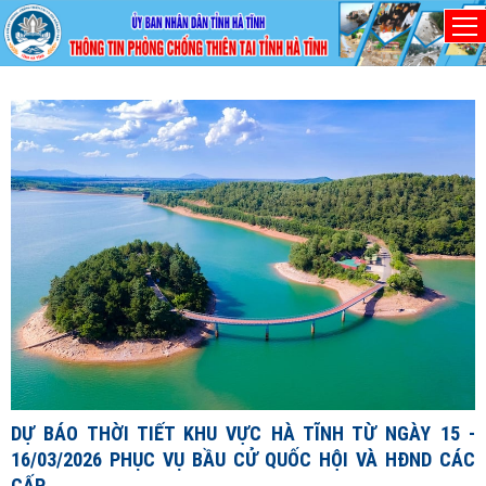
Thứ Năm, 6/8/2026
D
1
1
X
đ
DỰ BÁO THỜI TIẾT KHU VỰC HÀ TĨNH TỪ NGÀY 15 -
c
16/03/2026 PHỤC VỤ BẦU CỬ QUỐC HỘI VÀ HĐND CÁC
c
CẤP