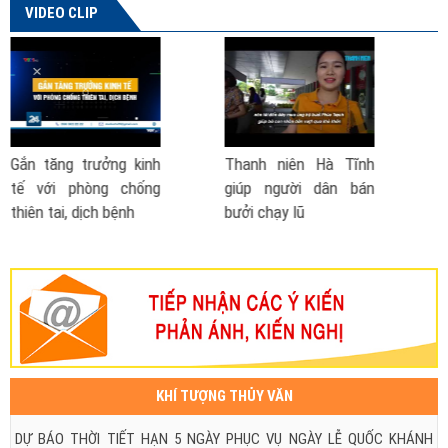
VIDEO CLIP
ên Hà Tĩnh
Phó Thủ tướng nói về
Cách phòng c
ời dân bán
đề xuất thành lập Bộ
- lũ lụt
lũ
Phòng chống thiên tai
| VTV TSTC
KHÍ TƯỢNG THỦY VĂN
DỰ BÁO THỜI TIẾT HẠN 5 NGÀY PHỤC VỤ NGÀY LỄ QUỐC KHÁNH