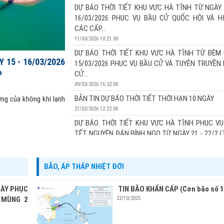
13/03/2026 17:24:00
DỰ BÁO THỜI TIẾT KHU VỰC HÀ TĨNH TỪ NGÀY 
Xu thế thời tiết: Đợt không khí lạnh tăng cường vào 
16/03/2026 PHỤC VỤ BẦU CỬ QUỐC HỘI VÀ 
đêm nay và sáng mai (14/03) khu vực Hà Tĩnh có khôn
CÁC CẤP...
các ngày 15 và 16/3 chủ yếu chịu ảnh hưởng của không 
11/03/2026 10:21:00
DỰ BÁO THỜI TIẾT KHU VỰC HÀ TĨNH TỪ ĐÊM 
 15 - 16/03/2026
15/03/2026 PHỤC VỤ BẦU CỬ VÀ TUYÊN TRUYỀN
P
CỬ...
09/03/2026 16:32:00
BẢN TIN DỰ BÁO THỜI TIẾT THỜI HẠN 10 NGÀY
ởng của không khí lạnh
21/02/2026 12:22:00
DỰ BÁO THỜI TIẾT KHU VỰC HÀ TĨNH PHỤC VỤ
TẾT NGUYÊN ĐÁN BÍNH NGỌ TỪ NGÀY 21 - 22/2 
TỪ...
20/02/2026 11:22:00
BÃO, ÁP THẤP NHIỆT ĐỚI
DỰ BÁO THỜI TIẾT KHU VỰC HÀ TĨNH PHỤC VỤ
TẾT NGUYÊN ĐÁN BÍNH NGỌ TỪ NGÀY 20 - 22/2 
GÀY PHỤC
TIN BÃO KHẨN CẤP (Cơn bão số 1
TỪ...
 MÙNG 2
22/10/2025
19/02/2026 13:19:00