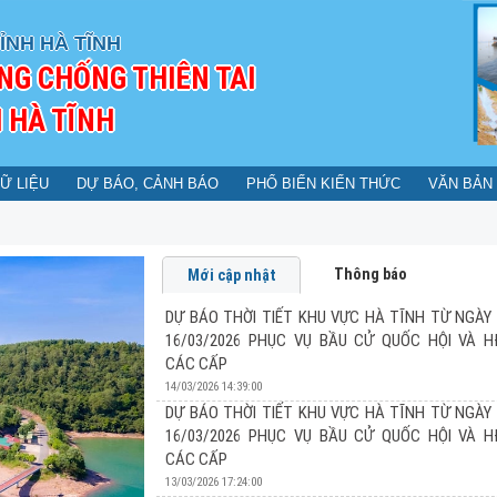
ỈNH HÀ TĨNH
NG CHỐNG THIÊN TAI
 HÀ TĨNH
Ữ LIỆU
DỰ BÁO, CẢNH BÁO
PHỔ BIẾN KIẾN THỨC
VĂN BẢN
Thông báo
Mới cập nhật
DỰ BÁO THỜI TIẾT KHU VỰC HÀ TĨNH TỪ NGÀY 
16/03/2026 PHỤC VỤ BẦU CỬ QUỐC HỘI VÀ 
CÁC CẤP
14/03/2026 14:39:00
DỰ BÁO THỜI TIẾT KHU VỰC HÀ TĨNH TỪ NGÀY 
16/03/2026 PHỤC VỤ BẦU CỬ QUỐC HỘI VÀ 
DỰ BÁO THỜI TIẾT KHU VỰC HÀ TĨNH TỪ N
CÁC CẤP
PHỤC VỤ BẦU CỬ QUỐC HỘI VÀ HĐND CÁC
13/03/2026 17:24:00