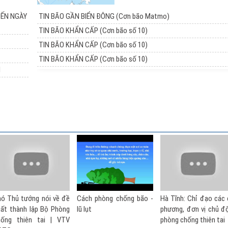
ĐẾN NGÀY
TIN BÃO GẦN BIỂN ĐÔNG (Cơn bão Matmo)
TIN BÃO KHẨN CẤP (Cơn bão số 10)
TIN BÃO KHẨN CẤP (Cơn bão số 10)
TIN BÃO KHẨN CẤP (Cơn bão số 10)
I
Cách phòng chống bão -
Hà Tĩnh: Chỉ đạo các địa
Kỹ năng phòng 
lũ lụt
phương, đơn vị chủ động
thiên tai: Hướng 
phòng chống thiên tai
toàn trước bão