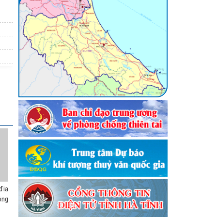
()
chống
dẫn an