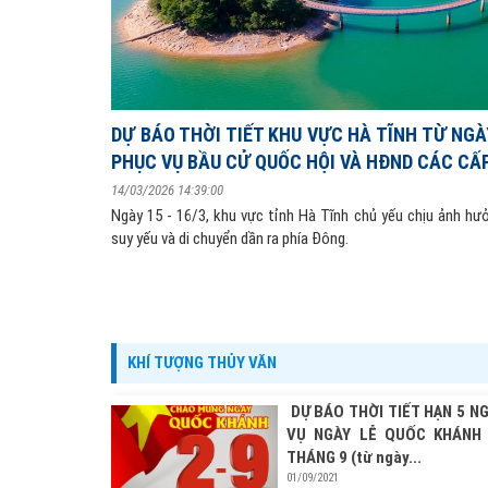
DỰ BÁO THỜI TIẾT KHU VỰC HÀ TĨNH TỪ NGÀY
PHỤC VỤ BẦU CỬ QUỐC HỘI VÀ HĐND CÁC CẤ
14/03/2026 14:39:00
Ngày 15 - 16/3, khu vực tỉnh Hà Tĩnh chủ yếu chịu ảnh hư
suy yếu và di chuyển dần ra phía Đông.
KHÍ TƯỢNG THỦY VĂN
DỰ BÁO THỜI TIẾT HẠN 5 N
VỤ NGÀY LỄ QUỐC KHÁNH
THÁNG 9 (từ ngày...
01/09/2021