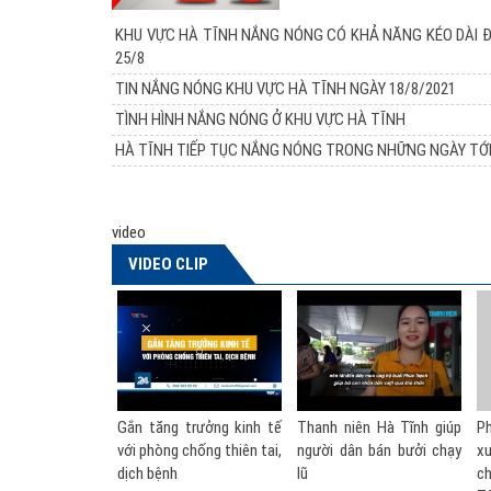
KHU VỰC HÀ TĨNH NẮNG NÓNG CÓ KHẢ NĂNG KÉO DÀI 
25/8
TIN NẮNG NÓNG KHU VỰC HÀ TĨNH NGÀY 18/8/2021
TÌNH HÌNH NẮNG NÓNG Ở KHU VỰC HÀ TĨNH
HÀ TĨNH TIẾP TỤC NẮNG NÓNG TRONG NHỮNG NGÀY TỚ
video
VIDEO CLIP
ăng trưởng kinh tế
Thanh niên Hà Tĩnh giúp
Phó Thủ tướng nói về đề
òng chống thiên tai,
người dân bán bưởi chạy
xuất thành lập Bộ Phòng
bệnh
lũ
chống thiên tai | VTV