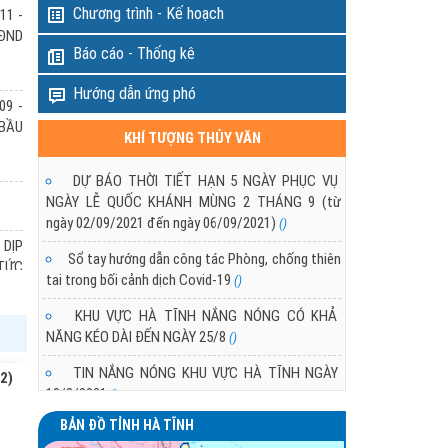
Chương trình - Kế hoạch
11 -
ngày 12/3 đang suy yếu dần,
HĐND
g khí lạnh tăng cường yếu,
Báo cáo - Thống kê
khí lạnh suy yếu nhanh.
DỰ BÁO THỜI TIẾT KHU VỰC HÀ TĨNH T
Hướng dẫn ứng phó
PHỤC VỤ BẦU CỬ QUỐC HỘI VÀ HĐND 
09 -
- 2031
 BẦU
KHÍ TƯỢNG THỦY VĂN
11/03/2026 10:21:00
Trong các ngày 11 - 16/03/2026 khu vực Hà T
DỰ BÁO THỜI TIẾT HẠN 5 NGÀY PHỤC VỤ
không khí lạnh tăng cường yếu vào ngày 12 và ngà
NGÀY LỄ QUỐC KHÁNH MÙNG 2 THÁNG 9 (từ
ngày 02/09/2021 đến ngày 06/09/2021)
()
 DỊP
Sổ tay hướng dẫn công tác Phòng, chống thiên
(TỨC
tai trong bối cảnh dịch Covid-19
()
KHU VỰC HÀ TĨNH NẮNG NÓNG CÓ KHẢ
NĂNG KÉO DÀI ĐẾN NGÀY 25/8
 DỊP
()
(TỨC
TIN NẮNG NÓNG KHU VỰC HÀ TĨNH NGÀY
2)
18/8/2021
()
BẢN ĐỒ TỈNH HÀ TĨNH
TÌNH HÌNH NẮNG NÓNG Ở KHU VỰC HÀ TĨNH