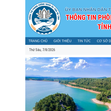
ỦY BAN NHÂN DÂN T
THÔNG TIN PHÒ
TỈNH
TRANG CHỦ
GIỚI THIỆU
TIN TỨC
CƠ SỞ D
Thứ Sáu, 7/8/2026