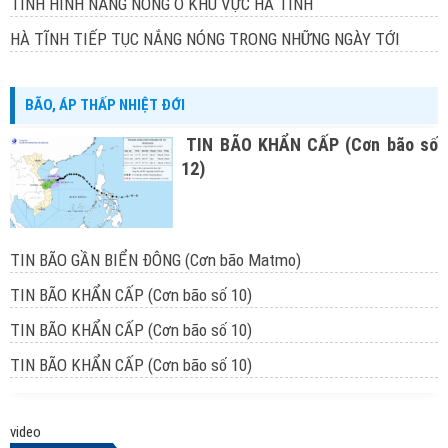
TÌNH HÌNH NẮNG NÓNG Ở KHU VỰC HÀ TĨNH
HÀ TĨNH TIẾP TỤC NẮNG NÓNG TRONG NHỮNG NGÀY TỚI
BÃO, ÁP THẤP NHIỆT ĐỚI
TIN BÃO KHẨN CẤP (Cơn bão số
12)
TIN BÃO GẦN BIỂN ĐÔNG (Cơn bão Matmo)
TIN BÃO KHẨN CẤP (Cơn bão số 10)
TIN BÃO KHẨN CẤP (Cơn bão số 10)
TIN BÃO KHẨN CẤP (Cơn bão số 10)
video