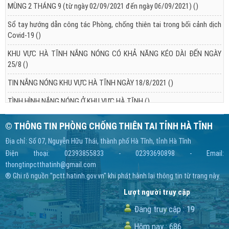
MÙNG 2 THÁNG 9 (từ ngày 02/09/2021 đến ngày 06/09/2021)
()
Sổ tay hướng dẫn công tác Phòng, chống thiên tai trong bối cảnh dịch
Covid-19
()
KHU VỰC HÀ TĨNH NẮNG NÓNG CÓ KHẢ NĂNG KÉO DÀI ĐẾN NGÀY
25/8
()
TIN NẮNG NÓNG KHU VỰC HÀ TĨNH NGÀY 18/8/2021
()
TÌNH HÌNH NẮNG NÓNG Ở KHU VỰC HÀ TĨNH
()
© THÔNG TIN PHÒNG CHỐNG THIÊN TAI TỈNH HÀ TĨNH
Địa chỉ: Số 07, Nguyễn Hữu Thái, thành phố Hà Tĩnh, tỉnh Hà Tĩnh
Điện thoại: 02393855833 - 02393690898 - Email:
thongtinpctthatinh@gmail.com
® Ghi rõ nguồn "pctt.hatinh.gov.vn" khi phát hành lại thông tin từ trang này.
Lượt người truy cập
Đang truy cập :
19
Hôm nay :
686