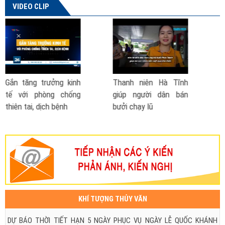
VIDEO CLIP
Hà Tĩnh
Phó Thủ tướng nói về
Cách phòng chốn
dân bán
đề xuất thành lập Bộ
- lũ lụt
Phòng chống thiên tai
| VTV TSTC
KHÍ TƯỢNG THỦY VĂN
DỰ BÁO THỜI TIẾT HẠN 5 NGÀY PHỤC VỤ NGÀY LỄ QUỐC KHÁNH