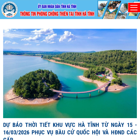
Thứ Năm, 6/8/2026
D
1
1
X
đ
DỰ BÁO THỜI TIẾT KHU VỰC HÀ TĨNH TỪ NGÀY 15 -
c
16/03/2026 PHỤC VỤ BẦU CỬ QUỐC HỘI VÀ HĐND CÁC
c
CẤP