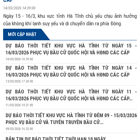
14/03/2026 14:39:00
Ngày 15 - 16/3, khu vực tỉnh Hà Tĩnh chủ yếu chịu ảnh hưởng
của không khí lạnh suy yếu và di chuyển dần ra phía Đông.
MỚI CẬP NHẬT
DỰ BÁO THỜI TIẾT KHU VỰC HÀ TĨNH TỪ NGÀY 15 -
16/03/2026 PHỤC VỤ BẦU CỬ QUỐC HỘI VÀ HĐND CÁC CẤP
14/03/2026 14:39:00
DỰ BÁO THỜI TIẾT KHU VỰC HÀ TĨNH TỪ NGÀY 14 -
16/03/2026 PHỤC VỤ BẦU CỬ QUỐC HỘI VÀ HĐND CÁC CẤP
13/03/2026 17:24:00
DỰ BÁO THỜI TIẾT KHU VỰC HÀ TĨNH TỪ NGÀY 11 -
16/03/2026 PHỤC VỤ BẦU CỬ QUỐC HỘI VÀ HĐND CÁC CẤP...
11/03/2026 10:21:00
DỰ BÁO THỜI TIẾT KHU VỰC HÀ TĨNH TỪ ĐÊM 09 - 15/03/2026
PHỤC VỤ BẦU CỬ VÀ TUYÊN TRUYỀN BẦU CỬ...
09/03/2026 16:32:00
BẢN TIN DỰ BÁO THỜI TIẾT THỜI HẠN 10 NGÀY