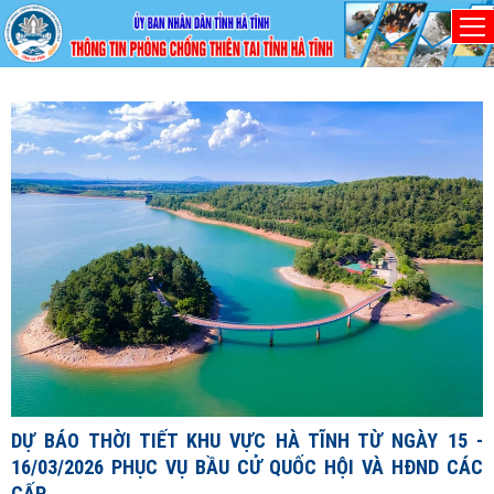
Chủ nhật, 9/8/2026
D
1
1
X
đ
DỰ BÁO THỜI TIẾT KHU VỰC HÀ TĨNH TỪ NGÀY 15 -
c
16/03/2026 PHỤC VỤ BẦU CỬ QUỐC HỘI VÀ HĐND CÁC
c
CẤP