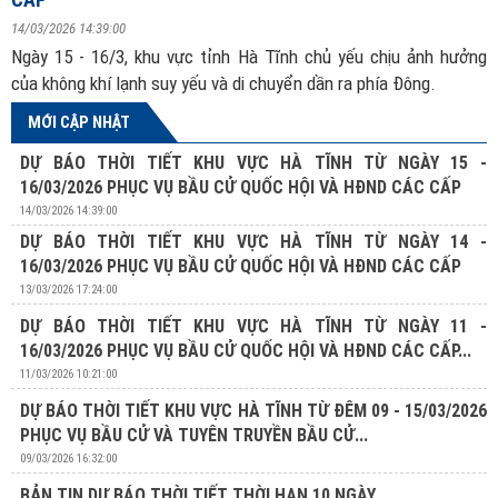
14/03/2026 14:39:00
Ngày 15 - 16/3, khu vực tỉnh Hà Tĩnh chủ yếu chịu ảnh hưởng
của không khí lạnh suy yếu và di chuyển dần ra phía Đông.
MỚI CẬP NHẬT
DỰ BÁO THỜI TIẾT KHU VỰC HÀ TĨNH TỪ NGÀY 15 -
16/03/2026 PHỤC VỤ BẦU CỬ QUỐC HỘI VÀ HĐND CÁC CẤP
14/03/2026 14:39:00
DỰ BÁO THỜI TIẾT KHU VỰC HÀ TĨNH TỪ NGÀY 14 -
16/03/2026 PHỤC VỤ BẦU CỬ QUỐC HỘI VÀ HĐND CÁC CẤP
13/03/2026 17:24:00
DỰ BÁO THỜI TIẾT KHU VỰC HÀ TĨNH TỪ NGÀY 11 -
16/03/2026 PHỤC VỤ BẦU CỬ QUỐC HỘI VÀ HĐND CÁC CẤP...
11/03/2026 10:21:00
DỰ BÁO THỜI TIẾT KHU VỰC HÀ TĨNH TỪ ĐÊM 09 - 15/03/2026
PHỤC VỤ BẦU CỬ VÀ TUYÊN TRUYỀN BẦU CỬ...
09/03/2026 16:32:00
BẢN TIN DỰ BÁO THỜI TIẾT THỜI HẠN 10 NGÀY