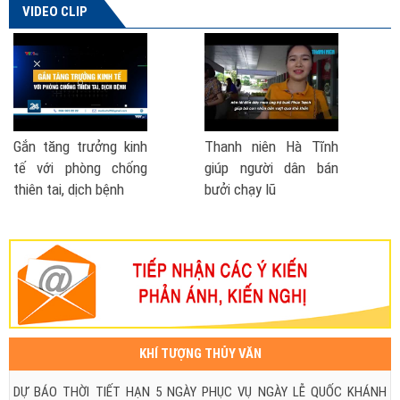
VIDEO CLIP
 Hà Tĩnh
Phó Thủ tướng nói về
Cách phòng ch
 dân bán
đề xuất thành lập Bộ
- lũ lụt
Phòng chống thiên tai
| VTV TSTC
KHÍ TƯỢNG THỦY VĂN
DỰ BÁO THỜI TIẾT HẠN 5 NGÀY PHỤC VỤ NGÀY LỄ QUỐC KHÁNH