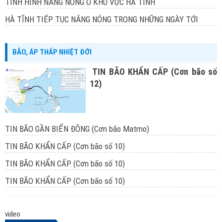
TÌNH HÌNH NẮNG NÓNG Ở KHU VỰC HÀ TĨNH
HÀ TĨNH TIẾP TỤC NẮNG NÓNG TRONG NHỮNG NGÀY TỚI
BÃO, ÁP THẤP NHIỆT ĐỚI
TIN BÃO KHẨN CẤP (Cơn bão số
12)
TIN BÃO GẦN BIỂN ĐÔNG (Cơn bão Matmo)
TIN BÃO KHẨN CẤP (Cơn bão số 10)
TIN BÃO KHẨN CẤP (Cơn bão số 10)
TIN BÃO KHẨN CẤP (Cơn bão số 10)
video