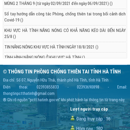
MÙNG 2 THÁNG 9 (từ ngày 02/09/2021 đến ngày 06/09/2021)
()
Sổ tay hướng dẫn công tác Phòng, chống thiên tai trong bối cảnh dịch
Covid-19
()
KHU VỰC HÀ TĨNH NẮNG NÓNG CÓ KHẢ NĂNG KÉO DÀI ĐẾN NGÀY
25/8
()
TIN NẮNG NÓNG KHU VỰC HÀ TĨNH NGÀY 18/8/2021
()
TÌNH HÌNH NẮNG NÓNG Ở KHU VỰC HÀ TĨNH
()
© THÔNG TIN PHÒNG CHỐNG THIÊN TAI TỈNH HÀ TĨNH
Địa chỉ: Số 07, Nguyễn Hữu Thái, thành phố Hà Tĩnh, tỉnh Hà Tĩnh
Điện thoại: 02393855833 - 02393690898 - Email:
thongtinpctthatinh@gmail.com
® Ghi rõ nguồn "pctt.hatinh.gov.vn" khi phát hành lại thông tin từ trang này.
Lượt người truy cập
Đang truy cập :
16
Hôm nay :
592