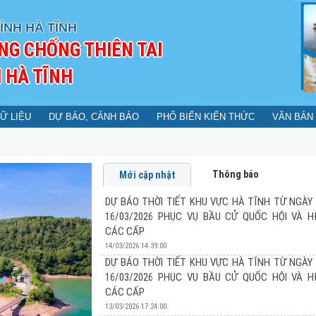
ỈNH HÀ TĨNH
NG CHỐNG THIÊN TAI
 HÀ TĨNH
Ữ LIỆU
DỰ BÁO, CẢNH BÁO
PHỔ BIẾN KIẾN THỨC
VĂN BẢN
Thông báo
Mới cập nhật
DỰ BÁO THỜI TIẾT KHU VỰC HÀ TĨNH TỪ NGÀY 
16/03/2026 PHỤC VỤ BẦU CỬ QUỐC HỘI VÀ 
CÁC CẤP
14/03/2026 14:39:00
DỰ BÁO THỜI TIẾT KHU VỰC HÀ TĨNH TỪ NGÀY 
16/03/2026 PHỤC VỤ BẦU CỬ QUỐC HỘI VÀ 
DỰ BÁO THỜI TIẾT KHU VỰC HÀ TĨNH TỪ N
CÁC CẤP
PHỤC VỤ BẦU CỬ QUỐC HỘI VÀ HĐND CÁC
13/03/2026 17:24:00