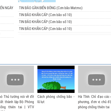
ĐẾN NGÀY
TIN BÃO GẦN BIỂN ĐÔNG (Cơn bão Matmo)
TIN BÃO KHẨN CẤP (Cơn bão số 10)
TIN BÃO KHẨN CẤP (Cơn bão số 10)
TIN BÃO KHẨN CẤP (Cơn bão số 10)
I
Cách phòng chống bão -
Hà Tĩnh: Chỉ đạo các địa
Kỹ năng phòng c
lũ lụt
phương, đơn vị chủ động
thiên tai: Hướng d
phòng chống thiên tai
toàn trước bão