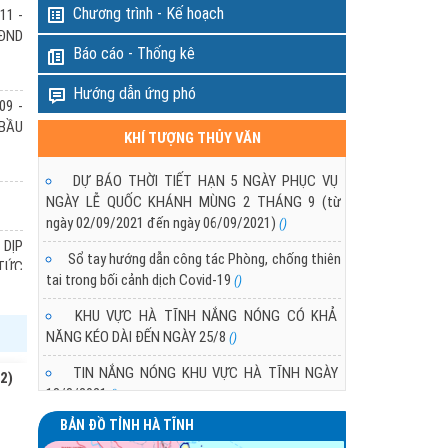
Chương trình - Kế hoạch
11 -
ngày 12/3 đang suy yếu dần,
HĐND
g khí lạnh tăng cường yếu,
Báo cáo - Thống kê
khí lạnh suy yếu nhanh.
DỰ BÁO THỜI TIẾT KHU VỰC HÀ TĨNH T
Hướng dẫn ứng phó
PHỤC VỤ BẦU CỬ QUỐC HỘI VÀ HĐND 
09 -
- 2031
 BẦU
KHÍ TƯỢNG THỦY VĂN
11/03/2026 10:21:00
Trong các ngày 11 - 16/03/2026 khu vực Hà T
DỰ BÁO THỜI TIẾT HẠN 5 NGÀY PHỤC VỤ
không khí lạnh tăng cường yếu vào ngày 12 và ngà
NGÀY LỄ QUỐC KHÁNH MÙNG 2 THÁNG 9 (từ
ngày 02/09/2021 đến ngày 06/09/2021)
()
 DỊP
Sổ tay hướng dẫn công tác Phòng, chống thiên
(TỨC
tai trong bối cảnh dịch Covid-19
()
KHU VỰC HÀ TĨNH NẮNG NÓNG CÓ KHẢ
NĂNG KÉO DÀI ĐẾN NGÀY 25/8
 DỊP
()
(TỨC
TIN NẮNG NÓNG KHU VỰC HÀ TĨNH NGÀY
2)
18/8/2021
()
BẢN ĐỒ TỈNH HÀ TĨNH
TÌNH HÌNH NẮNG NÓNG Ở KHU VỰC HÀ TĨNH