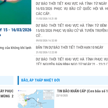
13/03/2026 17:24:00
DỰ BÁO THỜI TIẾT KHU VỰC HÀ TĨNH TỪ NGÀY 
Xu thế thời tiết: Đợt không khí lạnh tăng cường vào 
16/03/2026 PHỤC VỤ BẦU CỬ QUỐC HỘI VÀ 
đêm nay và sáng mai (14/03) khu vực Hà Tĩnh có khôn
CÁC CẤP...
các ngày 15 và 16/3 chủ yếu chịu ảnh hưởng của không 
11/03/2026 10:21:00
DỰ BÁO THỜI TIẾT KHU VỰC HÀ TĨNH TỪ ĐÊM 
 15 - 16/03/2026
15/03/2026 PHỤC VỤ BẦU CỬ VÀ TUYÊN TRUYỀN
P
CỬ...
09/03/2026 16:32:00
BẢN TIN DỰ BÁO THỜI TIẾT THỜI HẠN 10 NGÀY
ởng của không khí lạnh
21/02/2026 12:22:00
DỰ BÁO THỜI TIẾT KHU VỰC HÀ TĨNH PHỤC VỤ
TẾT NGUYÊN ĐÁN BÍNH NGỌ TỪ NGÀY 21 - 22/2 
TỪ...
20/02/2026 11:22:00
BÃO, ÁP THẤP NHIỆT ĐỚI
DỰ BÁO THỜI TIẾT KHU VỰC HÀ TĨNH PHỤC VỤ
TẾT NGUYÊN ĐÁN BÍNH NGỌ TỪ NGÀY 20 - 22/2 
GÀY PHỤC
TIN BÃO KHẨN CẤP (Cơn bão số 1
TỪ...
 MÙNG 2
22/10/2025
19/02/2026 13:19:00