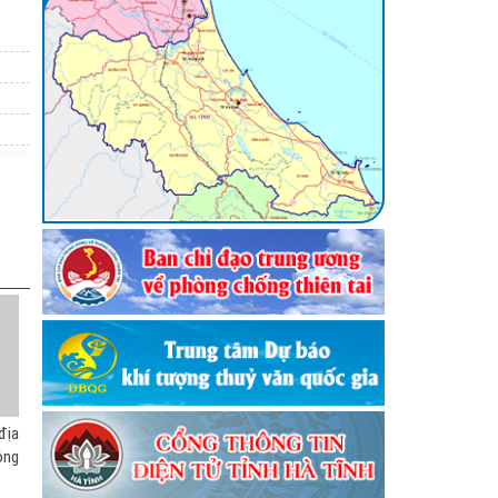
()
hống
ẫn an