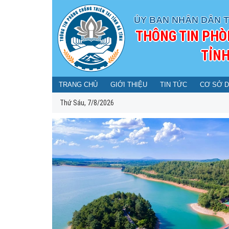
ỦY BAN NHÂN DÂN T
THÔNG TIN PHÒ
TỈNH
TRANG CHỦ
GIỚI THIỆU
TIN TỨC
CƠ SỞ D
Thứ Sáu, 7/8/2026