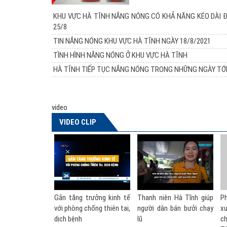
KHU VỰC HÀ TĨNH NẮNG NÓNG CÓ KHẢ NĂNG KÉO DÀI 
25/8
TIN NẮNG NÓNG KHU VỰC HÀ TĨNH NGÀY 18/8/2021
TÌNH HÌNH NẮNG NÓNG Ở KHU VỰC HÀ TĨNH
HÀ TĨNH TIẾP TỤC NẮNG NÓNG TRONG NHỮNG NGÀY TỚ
video
VIDEO CLIP
ng trưởng kinh tế
Thanh niên Hà Tĩnh giúp
Phó Thủ tướng nói về đề
ng chống thiên tai,
người dân bán bưởi chạy
xuất thành lập Bộ Phòng
nh
lũ
chống thiên tai | VTV