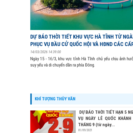
DỰ BÁO THỜI TIẾT KHU VỰC HÀ TĨNH TỪ NGÀY
PHỤC VỤ BẦU CỬ QUỐC HỘI VÀ HĐND CÁC CẤ
14/03/2026 14:39:00
Ngày 15 - 16/3, khu vực tỉnh Hà Tĩnh chủ yếu chịu ảnh hư
suy yếu và di chuyển dần ra phía Đông.
KHÍ TƯỢNG THỦY VĂN
DỰ BÁO THỜI TIẾT HẠN 5 N
VỤ NGÀY LỄ QUỐC KHÁNH
THÁNG 9 (từ ngày...
01/09/2021