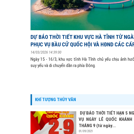
DỰ BÁO THỜI TIẾT KHU VỰC HÀ TĨNH TỪ NGÀY
PHỤC VỤ BẦU CỬ QUỐC HỘI VÀ HĐND CÁC CẤ
14/03/2026 14:39:00
Ngày 15 - 16/3, khu vực tỉnh Hà Tĩnh chủ yếu chịu ảnh hư
suy yếu và di chuyển dần ra phía Đông.
KHÍ TƯỢNG THỦY VĂN
DỰ BÁO THỜI TIẾT HẠN 5 N
VỤ NGÀY LỄ QUỐC KHÁNH
THÁNG 9 (từ ngày...
01/09/2021