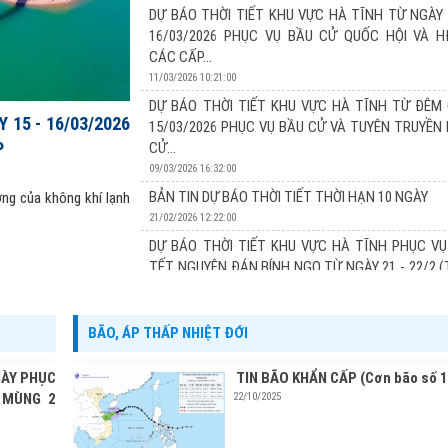
13/03/2026 17:24:00
DỰ BÁO THỜI TIẾT KHU VỰC HÀ TĨNH TỪ NGÀY 
Xu thế thời tiết: Đợt không khí lạnh tăng cường vào 
16/03/2026 PHỤC VỤ BẦU CỬ QUỐC HỘI VÀ 
đêm nay và sáng mai (14/03) khu vực Hà Tĩnh có khôn
CÁC CẤP...
các ngày 15 và 16/3 chủ yếu chịu ảnh hưởng của không 
11/03/2026 10:21:00
DỰ BÁO THỜI TIẾT KHU VỰC HÀ TĨNH TỪ ĐÊM 
 15 - 16/03/2026
15/03/2026 PHỤC VỤ BẦU CỬ VÀ TUYÊN TRUYỀN
P
CỬ...
09/03/2026 16:32:00
BẢN TIN DỰ BÁO THỜI TIẾT THỜI HẠN 10 NGÀY
ởng của không khí lạnh
21/02/2026 12:22:00
DỰ BÁO THỜI TIẾT KHU VỰC HÀ TĨNH PHỤC VỤ
TẾT NGUYÊN ĐÁN BÍNH NGỌ TỪ NGÀY 21 - 22/2 
TỪ...
20/02/2026 11:22:00
BÃO, ÁP THẤP NHIỆT ĐỚI
DỰ BÁO THỜI TIẾT KHU VỰC HÀ TĨNH PHỤC VỤ
TẾT NGUYÊN ĐÁN BÍNH NGỌ TỪ NGÀY 20 - 22/2 
GÀY PHỤC
TIN BÃO KHẨN CẤP (Cơn bão số 1
TỪ...
 MÙNG 2
22/10/2025
19/02/2026 13:19:00