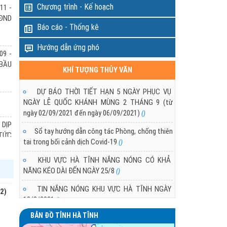
Chương trình - Kế hoạch
11 -
ngày 12/3 đang suy yếu dần,
HĐND
g khí lạnh tăng cường yếu,
Báo cáo - Thống kê
khí lạnh suy yếu nhanh.
DỰ BÁO THỜI TIẾT KHU VỰC HÀ TĨNH T
Hướng dẫn ứng phó
PHỤC VỤ BẦU CỬ QUỐC HỘI VÀ HĐND 
09 -
- 2031
 BẦU
KHÍ TƯỢNG THỦY VĂN
11/03/2026 10:21:00
Trong các ngày 11 - 16/03/2026 khu vực Hà T
DỰ BÁO THỜI TIẾT HẠN 5 NGÀY PHỤC VỤ
không khí lạnh tăng cường yếu vào ngày 12 và ngà
NGÀY LỄ QUỐC KHÁNH MÙNG 2 THÁNG 9 (từ
ngày 02/09/2021 đến ngày 06/09/2021)
()
 DỊP
Sổ tay hướng dẫn công tác Phòng, chống thiên
(TỨC
tai trong bối cảnh dịch Covid-19
()
KHU VỰC HÀ TĨNH NẮNG NÓNG CÓ KHẢ
NĂNG KÉO DÀI ĐẾN NGÀY 25/8
 DỊP
()
(TỨC
TIN NẮNG NÓNG KHU VỰC HÀ TĨNH NGÀY
2)
18/8/2021
()
BẢN ĐỒ TỈNH HÀ TĨNH
TÌNH HÌNH NẮNG NÓNG Ở KHU VỰC HÀ TĨNH