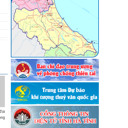
()
phòng chống
: Hướng dẫn an
c bão