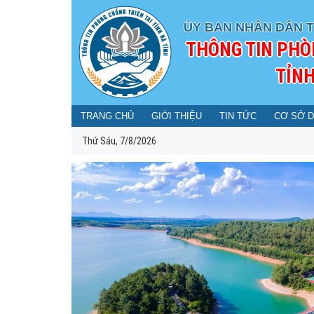
ỦY BAN NHÂN DÂN T
THÔNG TIN PHÒ
TỈNH
TRANG CHỦ
GIỚI THIỆU
TIN TỨC
CƠ SỞ D
Thứ Sáu, 7/8/2026