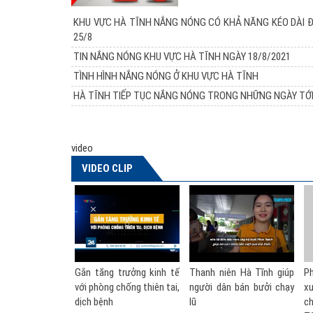
KHU VỰC HÀ TĨNH NẮNG NÓNG CÓ KHẢ NĂNG KÉO DÀI 
25/8
TIN NẮNG NÓNG KHU VỰC HÀ TĨNH NGÀY 18/8/2021
TÌNH HÌNH NẮNG NÓNG Ở KHU VỰC HÀ TĨNH
HÀ TĨNH TIẾP TỤC NẮNG NÓNG TRONG NHỮNG NGÀY TỚ
video
VIDEO CLIP
Gắn tăng trưởng kinh tế
Thanh niên Hà Tĩnh giúp
Phó Thủ tướng nó
với phòng chống thiên tai,
người dân bán bưởi chạy
xuất thành lập B
dịch bệnh
lũ
chống thiên tai