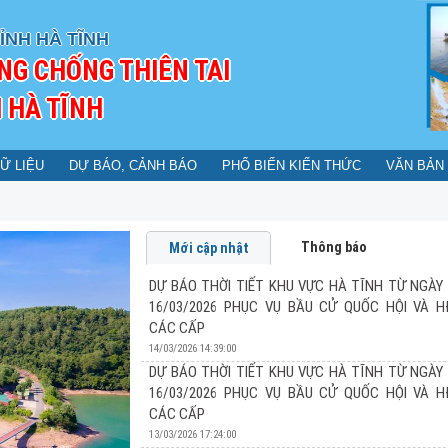
ỈNH HÀ TĨNH
NG CHỐNG THIÊN TAI
 HÀ TĨNH
Ữ LIỆU
DỰ BÁO, CẢNH BÁO
PHỔ BIẾN KIẾN THỨC
VĂN BẢN
Thông báo
Mới cập nhật
DỰ BÁO THỜI TIẾT KHU VỰC HÀ TĨNH TỪ NGÀY 
16/03/2026 PHỤC VỤ BẦU CỬ QUỐC HỘI VÀ 
CÁC CẤP
14/03/2026 14:39:00
DỰ BÁO THỜI TIẾT KHU VỰC HÀ TĨNH TỪ NGÀY 
16/03/2026 PHỤC VỤ BẦU CỬ QUỐC HỘI VÀ 
DỰ BÁO THỜI TIẾT KHU VỰC HÀ TĨNH TỪ N
CÁC CẤP
PHỤC VỤ BẦU CỬ QUỐC HỘI VÀ HĐND CÁC
13/03/2026 17:24:00