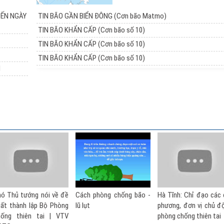
ĐẾN NGÀY
TIN BÃO GẦN BIỂN ĐÔNG (Cơn bão Matmo)
TIN BÃO KHẨN CẤP (Cơn bão số 10)
TIN BÃO KHẨN CẤP (Cơn bão số 10)
TIN BÃO KHẨN CẤP (Cơn bão số 10)
I
i về đề
Cách phòng chống bão -
Hà Tĩnh: Chỉ đạo các địa
Kỹ năng 
ộ Phòng
lũ lụt
phương, đơn vị chủ động
thiên tai
 | VTV
phòng chống thiên tai
toàn trướ