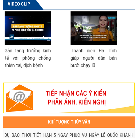
VIDEO CLIP
 Hà Tĩnh
Phó Thủ tướng nói về
Cách phòng ch
 dân bán
đề xuất thành lập Bộ
- lũ lụt
Phòng chống thiên tai
| VTV TSTC
KHÍ TƯỢNG THỦY VĂN
DỰ BÁO THỜI TIẾT HẠN 5 NGÀY PHỤC VỤ NGÀY LỄ QUỐC KHÁNH