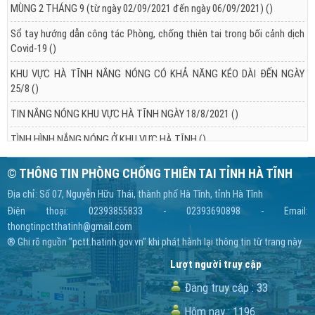
MÙNG 2 THÁNG 9 (từ ngày 02/09/2021 đến ngày 06/09/2021)
()
Sổ tay hướng dẫn công tác Phòng, chống thiên tai trong bối cảnh dịch
Covid-19
()
KHU VỰC HÀ TĨNH NẮNG NÓNG CÓ KHẢ NĂNG KÉO DÀI ĐẾN NGÀY
25/8
()
TIN NẮNG NÓNG KHU VỰC HÀ TĨNH NGÀY 18/8/2021
()
TÌNH HÌNH NẮNG NÓNG Ở KHU VỰC HÀ TĨNH
()
© THÔNG TIN PHÒNG CHỐNG THIÊN TAI TỈNH HÀ TĨNH
Địa chỉ: Số 07, Nguyễn Hữu Thái, thành phố Hà Tĩnh, tỉnh Hà Tĩnh
Điện thoại: 02393855833 - 02393690898 - Email:
thongtinpctthatinh@gmail.com
® Ghi rõ nguồn "pctt.hatinh.gov.vn" khi phát hành lại thông tin từ trang này.
Lượt người truy cập
Đang truy cập :
33
Hôm nay :
1196