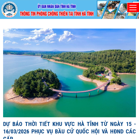
Thứ Bảy, 8/8/2026
D
1
1
X
đ
DỰ BÁO THỜI TIẾT KHU VỰC HÀ TĨNH TỪ NGÀY 15 -
c
16/03/2026 PHỤC VỤ BẦU CỬ QUỐC HỘI VÀ HĐND CÁC
c
CẤP