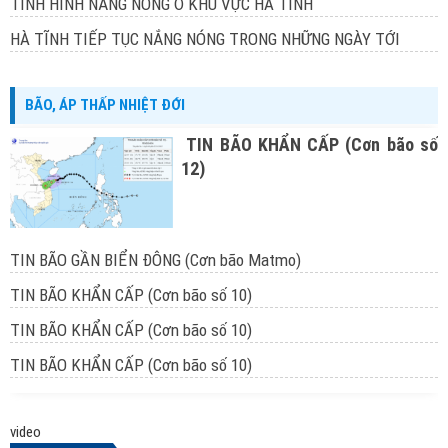
TÌNH HÌNH NẮNG NÓNG Ở KHU VỰC HÀ TĨNH
HÀ TĨNH TIẾP TỤC NẮNG NÓNG TRONG NHỮNG NGÀY TỚI
BÃO, ÁP THẤP NHIỆT ĐỚI
TIN BÃO KHẨN CẤP (Cơn bão số
12)
TIN BÃO GẦN BIỂN ĐÔNG (Cơn bão Matmo)
TIN BÃO KHẨN CẤP (Cơn bão số 10)
TIN BÃO KHẨN CẤP (Cơn bão số 10)
TIN BÃO KHẨN CẤP (Cơn bão số 10)
video