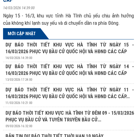
14/03/2026 14:39:00
Ngày 15 - 16/3, khu vực tỉnh Hà Tĩnh chủ yếu chịu ảnh hưởng
của không khí lạnh suy yếu và di chuyển dần ra phía Đông.
MỚI CẬP NHẬT
DỰ BÁO THỜI TIẾT KHU VỰC HÀ TĨNH TỪ NGÀY 15 -
16/03/2026 PHỤC VỤ BẦU CỬ QUỐC HỘI VÀ HĐND CÁC CẤP
14/03/2026 14:39:00
DỰ BÁO THỜI TIẾT KHU VỰC HÀ TĨNH TỪ NGÀY 14 -
16/03/2026 PHỤC VỤ BẦU CỬ QUỐC HỘI VÀ HĐND CÁC CẤP
13/03/2026 17:24:00
DỰ BÁO THỜI TIẾT KHU VỰC HÀ TĨNH TỪ NGÀY 11 -
16/03/2026 PHỤC VỤ BẦU CỬ QUỐC HỘI VÀ HĐND CÁC CẤP...
11/03/2026 10:21:00
DỰ BÁO THỜI TIẾT KHU VỰC HÀ TĨNH TỪ ĐÊM 09 - 15/03/2026
PHỤC VỤ BẦU CỬ VÀ TUYÊN TRUYỀN BẦU CỬ...
09/03/2026 16:32:00
BẢN TIN DỰ BÁO THỜI TIẾT THỜI HẠN 10 NGÀY