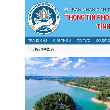
ỦY BAN NHÂN DÂN T
THÔNG TIN PHÒ
TỈNH
TRANG CHỦ
GIỚI THIỆU
TIN TỨC
CƠ SỞ D
Thứ Bảy, 8/8/2026