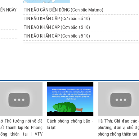
ĐẾN NGÀY
TIN BÃO GẦN BIỂN ĐÔNG (Cơn bão Matmo)
TIN BÃO KHẨN CẤP (Cơn bão số 10)
TIN BÃO KHẨN CẤP (Cơn bão số 10)
TIN BÃO KHẨN CẤP (Cơn bão số 10)
I
Cách phòng chống bão -
Hà Tĩnh: Chỉ đạo các địa
Kỹ năng phòng 
lũ lụt
phương, đơn vị chủ động
thiên tai: Hướng 
phòng chống thiên tai
toàn trước bão