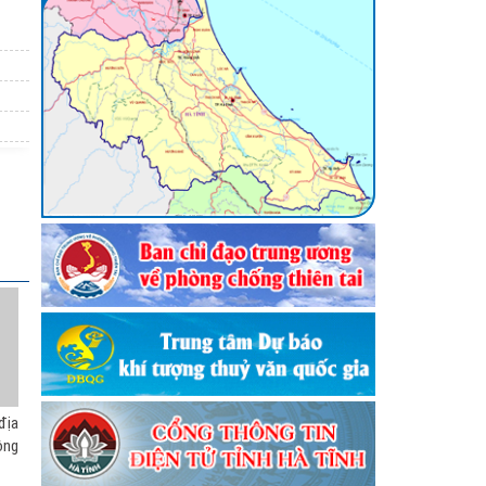
()
chống
dẫn an