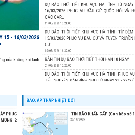
13/03/2026 17:24:00
DỰ BÁO THỜI TIẾT KHU VỰC HÀ TĨNH TỪ NGÀY 
Xu thế thời tiết: Đợt không khí lạnh tăng cường vào 
16/03/2026 PHỤC VỤ BẦU CỬ QUỐC HỘI VÀ 
đêm nay và sáng mai (14/03) khu vực Hà Tĩnh có khôn
CÁC CẤP...
các ngày 15 và 16/3 chủ yếu chịu ảnh hưởng của không 
11/03/2026 10:21:00
DỰ BÁO THỜI TIẾT KHU VỰC HÀ TĨNH TỪ ĐÊM 
 15 - 16/03/2026
15/03/2026 PHỤC VỤ BẦU CỬ VÀ TUYÊN TRUYỀN
P
CỬ...
09/03/2026 16:32:00
BẢN TIN DỰ BÁO THỜI TIẾT THỜI HẠN 10 NGÀY
ởng của không khí lạnh
21/02/2026 12:22:00
DỰ BÁO THỜI TIẾT KHU VỰC HÀ TĨNH PHỤC VỤ
TẾT NGUYÊN ĐÁN BÍNH NGỌ TỪ NGÀY 21 - 22/2 
TỪ...
20/02/2026 11:22:00
BÃO, ÁP THẤP NHIỆT ĐỚI
DỰ BÁO THỜI TIẾT KHU VỰC HÀ TĨNH PHỤC VỤ
TẾT NGUYÊN ĐÁN BÍNH NGỌ TỪ NGÀY 20 - 22/2 
GÀY PHỤC
TIN BÃO KHẨN CẤP (Cơn bão số 1
TỪ...
 MÙNG 2
22/10/2025
19/02/2026 13:19:00