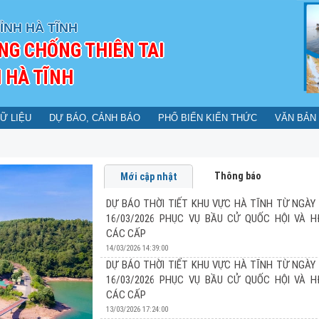
ỈNH HÀ TĨNH
NG CHỐNG THIÊN TAI
 HÀ TĨNH
Ữ LIỆU
DỰ BÁO, CẢNH BÁO
PHỔ BIẾN KIẾN THỨC
VĂN BẢN
Thông báo
Mới cập nhật
DỰ BÁO THỜI TIẾT KHU VỰC HÀ TĨNH TỪ NGÀY 
16/03/2026 PHỤC VỤ BẦU CỬ QUỐC HỘI VÀ 
CÁC CẤP
14/03/2026 14:39:00
DỰ BÁO THỜI TIẾT KHU VỰC HÀ TĨNH TỪ NGÀY 
16/03/2026 PHỤC VỤ BẦU CỬ QUỐC HỘI VÀ 
DỰ BÁO THỜI TIẾT KHU VỰC HÀ TĨNH TỪ N
CÁC CẤP
PHỤC VỤ BẦU CỬ QUỐC HỘI VÀ HĐND CÁC
13/03/2026 17:24:00