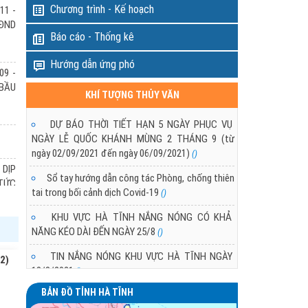
Chương trình - Kế hoạch
11 -
ngày 12/3 đang suy yếu dần,
HĐND
g khí lạnh tăng cường yếu,
Báo cáo - Thống kê
khí lạnh suy yếu nhanh.
DỰ BÁO THỜI TIẾT KHU VỰC HÀ TĨNH T
Hướng dẫn ứng phó
PHỤC VỤ BẦU CỬ QUỐC HỘI VÀ HĐND 
09 -
- 2031
 BẦU
KHÍ TƯỢNG THỦY VĂN
11/03/2026 10:21:00
Trong các ngày 11 - 16/03/2026 khu vực Hà T
DỰ BÁO THỜI TIẾT HẠN 5 NGÀY PHỤC VỤ
không khí lạnh tăng cường yếu vào ngày 12 và ngà
NGÀY LỄ QUỐC KHÁNH MÙNG 2 THÁNG 9 (từ
ngày 02/09/2021 đến ngày 06/09/2021)
()
 DỊP
Sổ tay hướng dẫn công tác Phòng, chống thiên
(TỨC
tai trong bối cảnh dịch Covid-19
()
KHU VỰC HÀ TĨNH NẮNG NÓNG CÓ KHẢ
NĂNG KÉO DÀI ĐẾN NGÀY 25/8
 DỊP
()
(TỨC
TIN NẮNG NÓNG KHU VỰC HÀ TĨNH NGÀY
2)
18/8/2021
()
BẢN ĐỒ TỈNH HÀ TĨNH
TÌNH HÌNH NẮNG NÓNG Ở KHU VỰC HÀ TĨNH