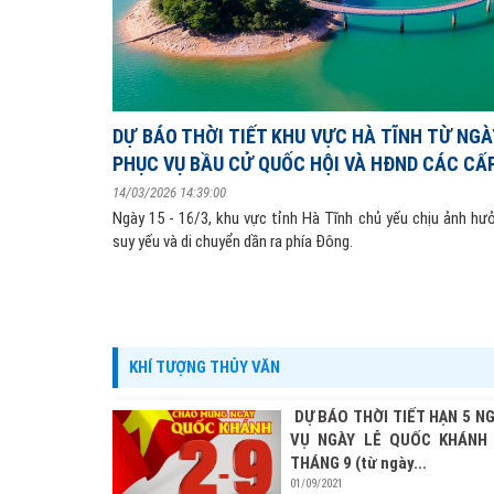
DỰ BÁO THỜI TIẾT KHU VỰC HÀ TĨNH TỪ NGÀY
PHỤC VỤ BẦU CỬ QUỐC HỘI VÀ HĐND CÁC CẤ
14/03/2026 14:39:00
Ngày 15 - 16/3, khu vực tỉnh Hà Tĩnh chủ yếu chịu ảnh hư
suy yếu và di chuyển dần ra phía Đông.
KHÍ TƯỢNG THỦY VĂN
DỰ BÁO THỜI TIẾT HẠN 5 N
VỤ NGÀY LỄ QUỐC KHÁNH
THÁNG 9 (từ ngày...
01/09/2021