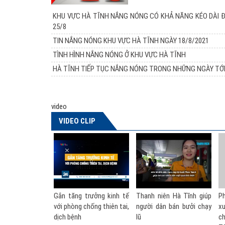
KHU VỰC HÀ TĨNH NẮNG NÓNG CÓ KHẢ NĂNG KÉO DÀI 
25/8
TIN NẮNG NÓNG KHU VỰC HÀ TĨNH NGÀY 18/8/2021
TÌNH HÌNH NẮNG NÓNG Ở KHU VỰC HÀ TĨNH
HÀ TĨNH TIẾP TỤC NẮNG NÓNG TRONG NHỮNG NGÀY TỚ
video
VIDEO CLIP
ăng trưởng kinh tế
Thanh niên Hà Tĩnh giúp
Phó Thủ tướng nói về đề
òng chống thiên tai,
người dân bán bưởi chạy
xuất thành lập Bộ Phòng
ệnh
lũ
chống thiên tai | VTV