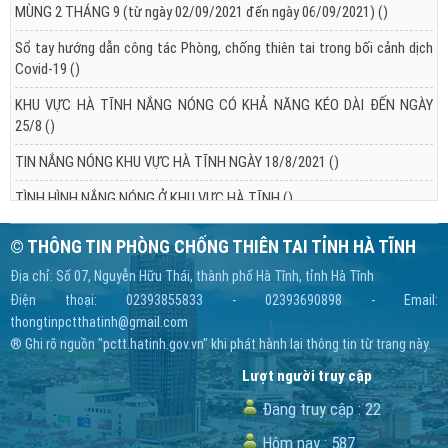
MÙNG 2 THÁNG 9 (từ ngày 02/09/2021 đến ngày 06/09/2021)
()
Sổ tay hướng dẫn công tác Phòng, chống thiên tai trong bối cảnh dịch
Covid-19
()
KHU VỰC HÀ TĨNH NẮNG NÓNG CÓ KHẢ NĂNG KÉO DÀI ĐẾN NGÀY
25/8
()
TIN NẮNG NÓNG KHU VỰC HÀ TĨNH NGÀY 18/8/2021
()
TÌNH HÌNH NẮNG NÓNG Ở KHU VỰC HÀ TĨNH
()
© THÔNG TIN PHÒNG CHỐNG THIÊN TAI TỈNH HÀ TĨNH
Địa chỉ: Số 07, Nguyễn Hữu Thái, thành phố Hà Tĩnh, tỉnh Hà Tĩnh
Điện thoại: 02393855833 - 02393690898 - Email:
thongtinpctthatinh@gmail.com
® Ghi rõ nguồn "pctt.hatinh.gov.vn" khi phát hành lại thông tin từ trang này.
Lượt người truy cập
Đang truy cập :
22
Hôm nay :
587