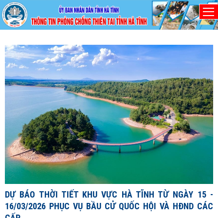
Thứ Hai, 10/8/2026
D
1
1
X
đ
DỰ BÁO THỜI TIẾT KHU VỰC HÀ TĨNH TỪ NGÀY 15 -
c
16/03/2026 PHỤC VỤ BẦU CỬ QUỐC HỘI VÀ HĐND CÁC
c
CẤP