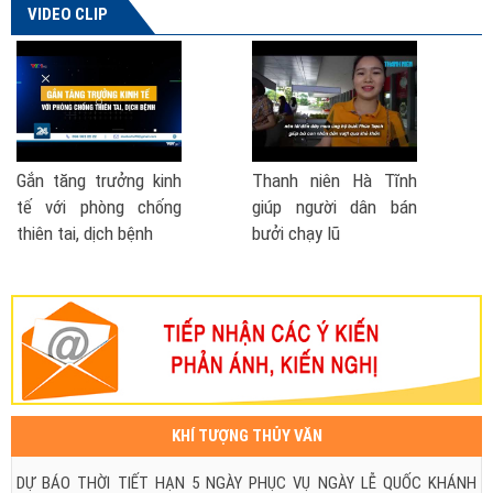
VIDEO CLIP
 kinh
Thanh niên Hà Tĩnh
Phó Thủ tướng nói 
hống
giúp người dân bán
đề xuất thành lập 
h
bưởi chạy lũ
Phòng chống thiên t
| VTV TSTC
KHÍ TƯỢNG THỦY VĂN
DỰ BÁO THỜI TIẾT HẠN 5 NGÀY PHỤC VỤ NGÀY LỄ QUỐC KHÁNH