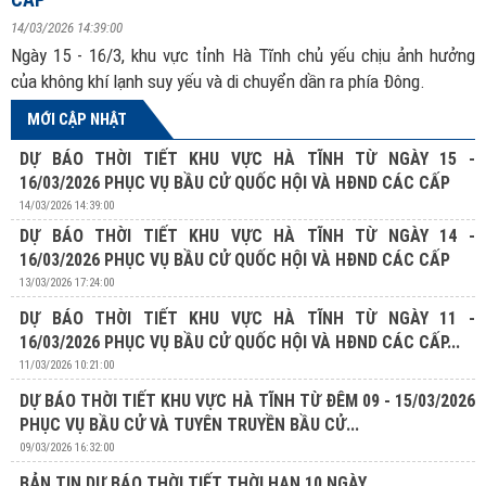
14/03/2026 14:39:00
Ngày 15 - 16/3, khu vực tỉnh Hà Tĩnh chủ yếu chịu ảnh hưởng
của không khí lạnh suy yếu và di chuyển dần ra phía Đông.
MỚI CẬP NHẬT
DỰ BÁO THỜI TIẾT KHU VỰC HÀ TĨNH TỪ NGÀY 15 -
16/03/2026 PHỤC VỤ BẦU CỬ QUỐC HỘI VÀ HĐND CÁC CẤP
14/03/2026 14:39:00
DỰ BÁO THỜI TIẾT KHU VỰC HÀ TĨNH TỪ NGÀY 14 -
16/03/2026 PHỤC VỤ BẦU CỬ QUỐC HỘI VÀ HĐND CÁC CẤP
13/03/2026 17:24:00
DỰ BÁO THỜI TIẾT KHU VỰC HÀ TĨNH TỪ NGÀY 11 -
16/03/2026 PHỤC VỤ BẦU CỬ QUỐC HỘI VÀ HĐND CÁC CẤP...
11/03/2026 10:21:00
DỰ BÁO THỜI TIẾT KHU VỰC HÀ TĨNH TỪ ĐÊM 09 - 15/03/2026
PHỤC VỤ BẦU CỬ VÀ TUYÊN TRUYỀN BẦU CỬ...
09/03/2026 16:32:00
BẢN TIN DỰ BÁO THỜI TIẾT THỜI HẠN 10 NGÀY