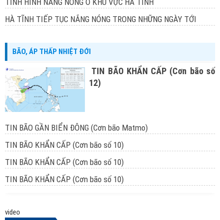
TÌNH HÌNH NẮNG NÓNG Ở KHU VỰC HÀ TĨNH
HÀ TĨNH TIẾP TỤC NẮNG NÓNG TRONG NHỮNG NGÀY TỚI
BÃO, ÁP THẤP NHIỆT ĐỚI
TIN BÃO KHẨN CẤP (Cơn bão số
12)
TIN BÃO GẦN BIỂN ĐÔNG (Cơn bão Matmo)
TIN BÃO KHẨN CẤP (Cơn bão số 10)
TIN BÃO KHẨN CẤP (Cơn bão số 10)
TIN BÃO KHẨN CẤP (Cơn bão số 10)
video