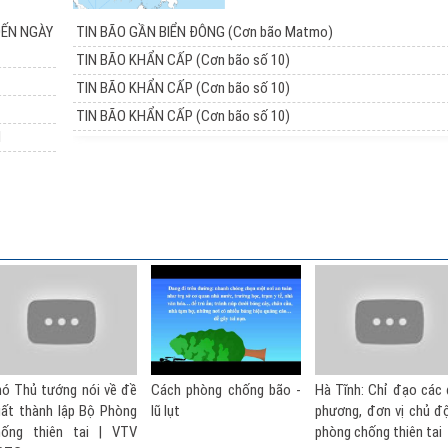
ĐẾN NGÀY
TIN BÃO GẦN BIỂN ĐÔNG (Cơn bão Matmo)
TIN BÃO KHẨN CẤP (Cơn bão số 10)
TIN BÃO KHẨN CẤP (Cơn bão số 10)
TIN BÃO KHẨN CẤP (Cơn bão số 10)
I
Cách phòng chống bão -
Hà Tĩnh: Chỉ đạo các địa
Kỹ năng phòng c
lũ lụt
phương, đơn vị chủ động
thiên tai: Hướng d
phòng chống thiên tai
toàn trước bão