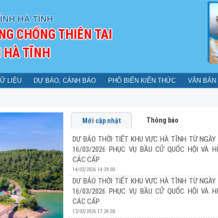
ỈNH HÀ TĨNH
NG CHỐNG THIÊN TAI
 HÀ TĨNH
Ữ LIỆU
DỰ BÁO, CẢNH BÁO
PHỔ BIẾN KIẾN THỨC
VĂN BẢN
Thông báo
Mới cập nhật
DỰ BÁO THỜI TIẾT KHU VỰC HÀ TĨNH TỪ NGÀY 
16/03/2026 PHỤC VỤ BẦU CỬ QUỐC HỘI VÀ 
CÁC CẤP
14/03/2026 14:39:00
DỰ BÁO THỜI TIẾT KHU VỰC HÀ TĨNH TỪ NGÀY 
16/03/2026 PHỤC VỤ BẦU CỬ QUỐC HỘI VÀ 
DỰ BÁO THỜI TIẾT KHU VỰC HÀ TĨNH TỪ N
CÁC CẤP
PHỤC VỤ BẦU CỬ QUỐC HỘI VÀ HĐND CÁC
13/03/2026 17:24:00