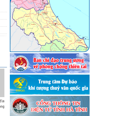
()
hống
ẫn an