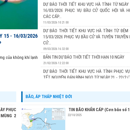
13/03/2026 17:24:00
DỰ BÁO THỜI TIẾT KHU VỰC HÀ TĨNH TỪ NGÀY 
Xu thế thời tiết: Đợt không khí lạnh tăng cường vào 
16/03/2026 PHỤC VỤ BẦU CỬ QUỐC HỘI VÀ 
đêm nay và sáng mai (14/03) khu vực Hà Tĩnh có khôn
CÁC CẤP...
các ngày 15 và 16/3 chủ yếu chịu ảnh hưởng của không 
11/03/2026 10:21:00
DỰ BÁO THỜI TIẾT KHU VỰC HÀ TĨNH TỪ ĐÊM 
 15 - 16/03/2026
15/03/2026 PHỤC VỤ BẦU CỬ VÀ TUYÊN TRUYỀN
P
CỬ...
09/03/2026 16:32:00
BẢN TIN DỰ BÁO THỜI TIẾT THỜI HẠN 10 NGÀY
ởng của không khí lạnh
21/02/2026 12:22:00
DỰ BÁO THỜI TIẾT KHU VỰC HÀ TĨNH PHỤC VỤ
TẾT NGUYÊN ĐÁN BÍNH NGỌ TỪ NGÀY 21 - 22/2 
TỪ...
20/02/2026 11:22:00
BÃO, ÁP THẤP NHIỆT ĐỚI
DỰ BÁO THỜI TIẾT KHU VỰC HÀ TĨNH PHỤC VỤ
TẾT NGUYÊN ĐÁN BÍNH NGỌ TỪ NGÀY 20 - 22/2 
GÀY PHỤC
TIN BÃO KHẨN CẤP (Cơn bão số 1
TỪ...
 MÙNG 2
22/10/2025
19/02/2026 13:19:00