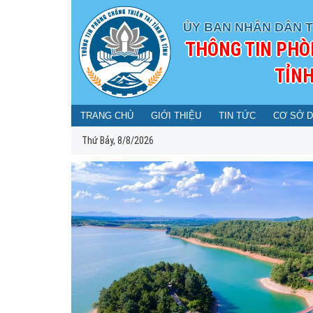
ỦY BAN NHÂN DÂN T
THÔNG TIN PHÒ
TỈNH
TRANG CHỦ
GIỚI THIỆU
TIN TỨC
CƠ SỞ D
Thứ Bảy, 8/8/2026