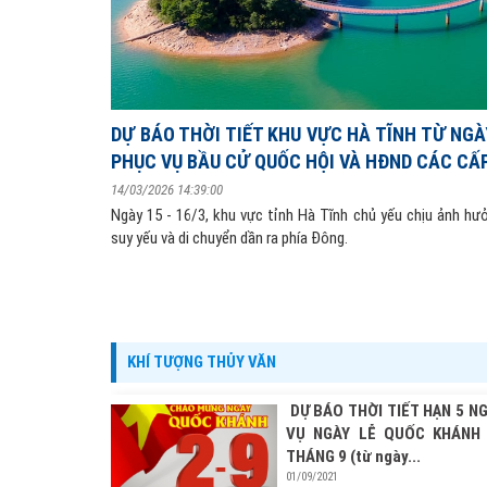
DỰ BÁO THỜI TIẾT KHU VỰC HÀ TĨNH TỪ NGÀY
PHỤC VỤ BẦU CỬ QUỐC HỘI VÀ HĐND CÁC CẤ
14/03/2026 14:39:00
Ngày 15 - 16/3, khu vực tỉnh Hà Tĩnh chủ yếu chịu ảnh hư
suy yếu và di chuyển dần ra phía Đông.
KHÍ TƯỢNG THỦY VĂN
DỰ BÁO THỜI TIẾT HẠN 5 N
VỤ NGÀY LỄ QUỐC KHÁNH
THÁNG 9 (từ ngày...
01/09/2021