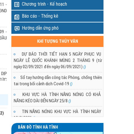
Chương trình - Kế hoạch
11 -
ngày 12/3 đang suy yếu dần,
HĐND
g khí lạnh tăng cường yếu,
Báo cáo - Thống kê
khí lạnh suy yếu nhanh.
DỰ BÁO THỜI TIẾT KHU VỰC HÀ TĨNH T
Hướng dẫn ứng phó
PHỤC VỤ BẦU CỬ QUỐC HỘI VÀ HĐND 
09 -
- 2031
 BẦU
KHÍ TƯỢNG THỦY VĂN
11/03/2026 10:21:00
Trong các ngày 11 - 16/03/2026 khu vực Hà T
DỰ BÁO THỜI TIẾT HẠN 5 NGÀY PHỤC VỤ
không khí lạnh tăng cường yếu vào ngày 12 và ngà
NGÀY LỄ QUỐC KHÁNH MÙNG 2 THÁNG 9 (từ
ngày 02/09/2021 đến ngày 06/09/2021)
()
 DỊP
Sổ tay hướng dẫn công tác Phòng, chống thiên
(TỨC
tai trong bối cảnh dịch Covid-19
()
KHU VỰC HÀ TĨNH NẮNG NÓNG CÓ KHẢ
NĂNG KÉO DÀI ĐẾN NGÀY 25/8
 DỊP
()
(TỨC
TIN NẮNG NÓNG KHU VỰC HÀ TĨNH NGÀY
2)
18/8/2021
()
BẢN ĐỒ TỈNH HÀ TĨNH
TÌNH HÌNH NẮNG NÓNG Ở KHU VỰC HÀ TĨNH