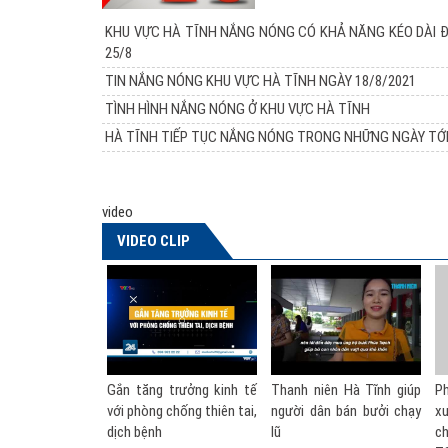
KHU VỰC HÀ TĨNH NẮNG NÓNG CÓ KHẢ NĂNG KÉO DÀI 
25/8
TIN NẮNG NÓNG KHU VỰC HÀ TĨNH NGÀY 18/8/2021
TÌNH HÌNH NẮNG NÓNG Ở KHU VỰC HÀ TĨNH
HÀ TĨNH TIẾP TỤC NẮNG NÓNG TRONG NHỮNG NGÀY TỚ
video
VIDEO CLIP
ng trưởng kinh tế
Thanh niên Hà Tĩnh giúp
Phó Thủ tướng nói về đề
ng chống thiên tai,
người dân bán bưởi chạy
xuất thành lập Bộ Phòng
nh
lũ
chống thiên tai | VTV