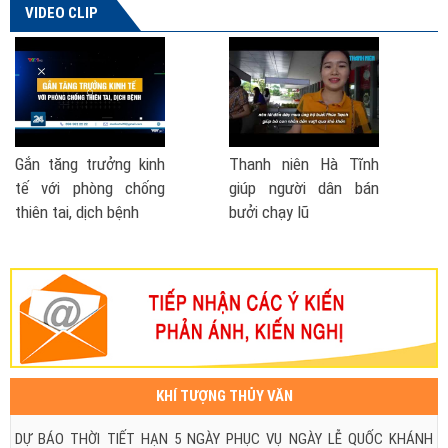
VIDEO CLIP
nh niên Hà Tĩnh
Phó Thủ tướng nói về
Cách ph
p người dân bán
đề xuất thành lập Bộ
- lũ lụt
 chạy lũ
Phòng chống thiên tai
| VTV TSTC
KHÍ TƯỢNG THỦY VĂN
DỰ BÁO THỜI TIẾT HẠN 5 NGÀY PHỤC VỤ NGÀY LỄ QUỐC KHÁNH