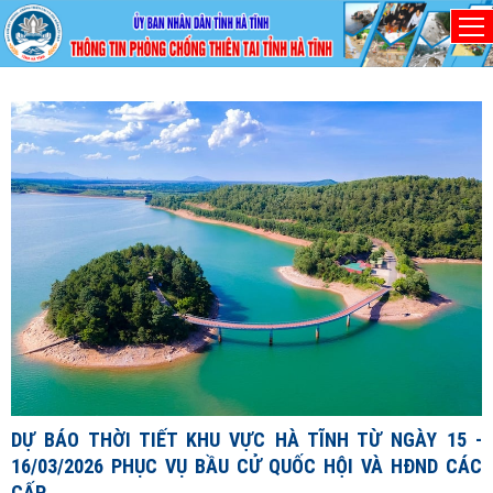
Thứ Sáu, 7/8/2026
D
1
1
X
đ
DỰ BÁO THỜI TIẾT KHU VỰC HÀ TĨNH TỪ NGÀY 15 -
c
16/03/2026 PHỤC VỤ BẦU CỬ QUỐC HỘI VÀ HĐND CÁC
c
CẤP