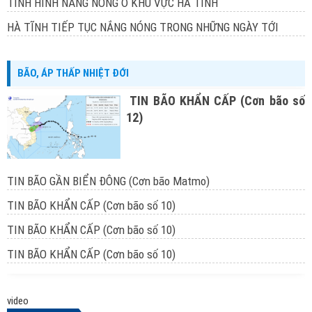
TÌNH HÌNH NẮNG NÓNG Ở KHU VỰC HÀ TĨNH
HÀ TĨNH TIẾP TỤC NẮNG NÓNG TRONG NHỮNG NGÀY TỚI
BÃO, ÁP THẤP NHIỆT ĐỚI
TIN BÃO KHẨN CẤP (Cơn bão số
12)
TIN BÃO GẦN BIỂN ĐÔNG (Cơn bão Matmo)
TIN BÃO KHẨN CẤP (Cơn bão số 10)
TIN BÃO KHẨN CẤP (Cơn bão số 10)
TIN BÃO KHẨN CẤP (Cơn bão số 10)
video