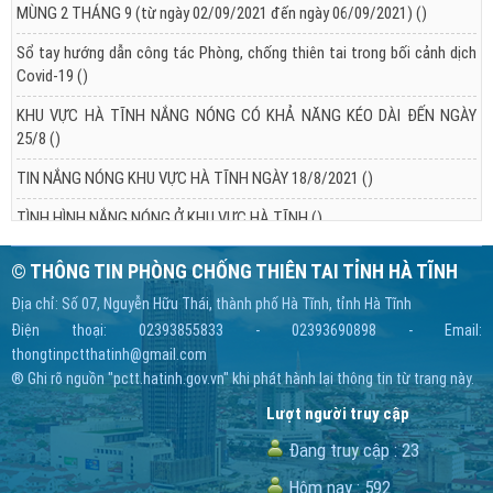
MÙNG 2 THÁNG 9 (từ ngày 02/09/2021 đến ngày 06/09/2021)
()
Sổ tay hướng dẫn công tác Phòng, chống thiên tai trong bối cảnh dịch
Covid-19
()
KHU VỰC HÀ TĨNH NẮNG NÓNG CÓ KHẢ NĂNG KÉO DÀI ĐẾN NGÀY
25/8
()
TIN NẮNG NÓNG KHU VỰC HÀ TĨNH NGÀY 18/8/2021
()
TÌNH HÌNH NẮNG NÓNG Ở KHU VỰC HÀ TĨNH
()
© THÔNG TIN PHÒNG CHỐNG THIÊN TAI TỈNH HÀ TĨNH
Địa chỉ: Số 07, Nguyễn Hữu Thái, thành phố Hà Tĩnh, tỉnh Hà Tĩnh
Điện thoại: 02393855833 - 02393690898 - Email:
thongtinpctthatinh@gmail.com
® Ghi rõ nguồn "pctt.hatinh.gov.vn" khi phát hành lại thông tin từ trang này.
Lượt người truy cập
Đang truy cập :
23
Hôm nay :
592