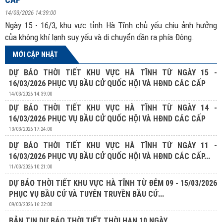
14/03/2026 14:39:00
Ngày 15 - 16/3, khu vực tỉnh Hà Tĩnh chủ yếu chịu ảnh hưởng
của không khí lạnh suy yếu và di chuyển dần ra phía Đông.
MỚI CẬP NHẬT
DỰ BÁO THỜI TIẾT KHU VỰC HÀ TĨNH TỪ NGÀY 15 -
16/03/2026 PHỤC VỤ BẦU CỬ QUỐC HỘI VÀ HĐND CÁC CẤP
14/03/2026 14:39:00
DỰ BÁO THỜI TIẾT KHU VỰC HÀ TĨNH TỪ NGÀY 14 -
16/03/2026 PHỤC VỤ BẦU CỬ QUỐC HỘI VÀ HĐND CÁC CẤP
13/03/2026 17:24:00
DỰ BÁO THỜI TIẾT KHU VỰC HÀ TĨNH TỪ NGÀY 11 -
16/03/2026 PHỤC VỤ BẦU CỬ QUỐC HỘI VÀ HĐND CÁC CẤP...
11/03/2026 10:21:00
DỰ BÁO THỜI TIẾT KHU VỰC HÀ TĨNH TỪ ĐÊM 09 - 15/03/2026
PHỤC VỤ BẦU CỬ VÀ TUYÊN TRUYỀN BẦU CỬ...
09/03/2026 16:32:00
BẢN TIN DỰ BÁO THỜI TIẾT THỜI HẠN 10 NGÀY